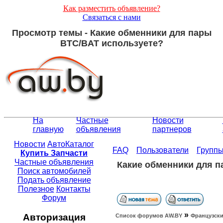
Как разместить объявление?
Связаться с нами
Просмотр темы - Какие обменники для пары
BTC/BAT используете?
На
Частные
Новости
главную
объявления
партнеров
Новости
АвтоКаталог
FAQ
Пользователи
Групп
Купить Запчасти
Частные объявления
Какие обменники для п
Поиск автомобилей
Подать объявление
Полезное
Контакты
Форум
»
Авторизация
Список форумов АW.BY
Французски