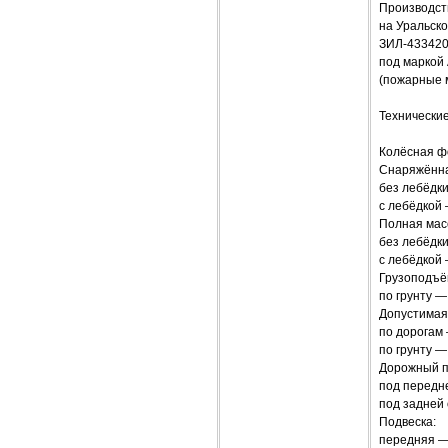
Производств
на Уральск
ЗИЛ-433420
под маркой 
(пожарные м
Технические
Колёсная ф
Снаряжённа
без лебёдки
с лебёдкой 
Полная мас
без лебёдки
с лебёдкой 
Грузоподъё
по грунту —
Допустимая
по дорогам 
по грунту —
Дорожный п
под передн
под задней
Подвеска:
передняя —