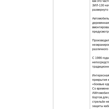
как это час
ЗИЛ-130 нач
развернуто 
Автомобиль 
деревянная
вмонтирован
предусмотре
Производил
неэкраниро
различного
С 1986 год
непосредств
традиционн
Интересная 
прикрытия к
«боевые ед
Со временем
AWтомобиль
бортов для 
стрельбе не
защиты каби