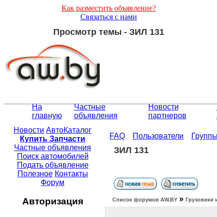
Как разместить объявление?
Связаться с нами
Просмотр темы - ЗИЛ 131
На
Частные
Новости
главную
объявления
партнеров
Новости
АвтоКаталог
FAQ
Пользователи
Групп
Купить Запчасти
Частные объявления
ЗИЛ 131
Поиск автомобилей
Подать объявление
Полезное
Контакты
Форум
»
Авторизация
Список форумов АW.BY
Грузовики 