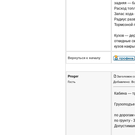
задняя — б
Расход топл
Запас хода 
Радиус раз
Тормозной п
Кузов — де
откидные ск
кузов накры
Вернуться к началу
Proger
Заголовок с
Гость
Добавлено: Вс
Кабина — т
Грузоподъем
по дорогам 
по грунту - 
Допустимая 