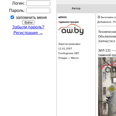
Логин:
Автор
Пароль:
запомнить меня
admin
Заголовок 
А
дминистрация
Добавлено: Пт
Забыли пароль?
Технически
Регистрация →
Объявления
Запчасти к
Зарегистрирован:
12.01.2007
ЗИЛ-131 — 
Сообщения: 685
заменой гру
Откуда: г. Минск