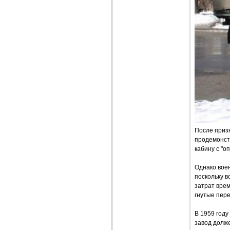
После приз
продемонст
кабину с "о
Однако вое
поскольку 
затрат вре
гнутые пере
В 1959 году
завод долж