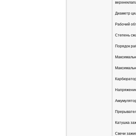
верхнеклап
Диаметр ци
Рабочий объ
Степень сжа
Порядок р
Максимальна
Максимальны
Карбюратор
Напряжение
Аккумулято
Прерывател
Катушка заж
Свечи зажи