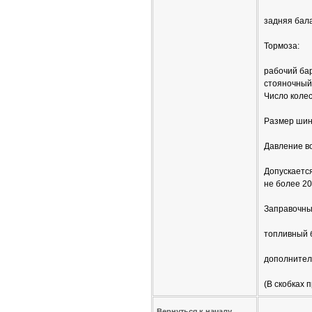
задняя бал
Тормоза:
рабочий ба
стояночный
Число колес
Размер шин
Давление во
Допускается
не более 20
Заправочны
топливный б
дополнитель
(В скобках 
Вернуться к началу