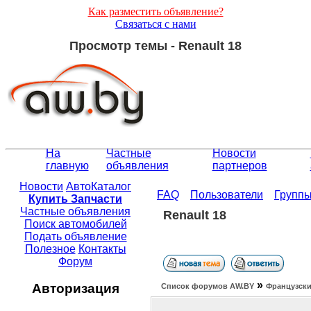
Как разместить объявление?
Связаться с нами
Просмотр темы - Renault 18
На
Частные
Новости
главную
объявления
партнеров
Новости
АвтоКаталог
FAQ
Пользователи
Групп
Купить Запчасти
Частные объявления
Renault 18
Поиск автомобилей
Подать объявление
Полезное
Контакты
Форум
»
Авторизация
Список форумов АW.BY
Французски