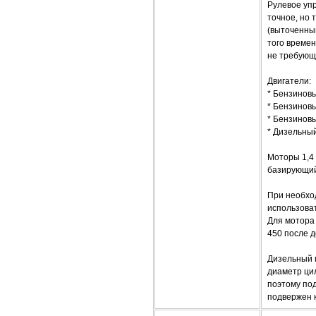
Рулевое уп
точное, но 
(выточенным
того времен
не требующ
Двигатели:
* Бензиновы
* Бензиновы
* Бензиновы
* Дизельный
Моторы 1,4 
базирующий
При необход
использоват
Для мотора 
450 после д
Дизельный м
диаметр цил
поэтому под
подвержен 