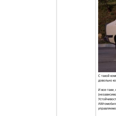
С такой ком
довольно ко
И все-таки,
(независим
Устойчивост
AWтомобиля
управляемос