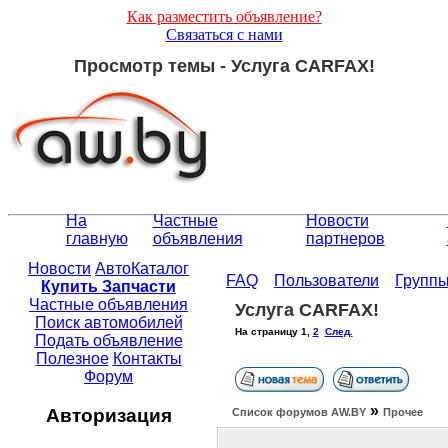
Как разместить объявление?
Связаться с нами
Просмотр темы - Услуга CARFAX!
На
Частные
Новости
главную
объявления
партнеров
Новости
АвтоКаталог
FAQ
Пользователи
Групп
Купить Запчасти
Частные объявления
Услуга CARFAX!
Поиск автомобилей
На страницу
1
,
2
След.
Подать объявление
Полезное
Контакты
Форум
»
Авторизация
Список форумов АW.BY
Прочее