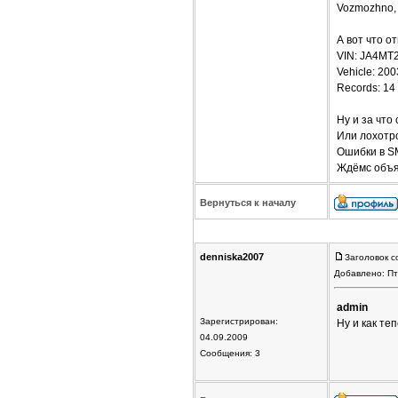
Vozmozhno, V
А вот что о
VIN: JA4MT
Vehicle: 2
Records: 14 
Ну и за что
Или лохотр
Ошибки в S
Ждёмс объя
Вернуться к началу
denniska2007
Заголовок с
Добавлено: Пт
admin
Зарегистрирован:
Ну и как те
04.09.2009
Сообщения: 3