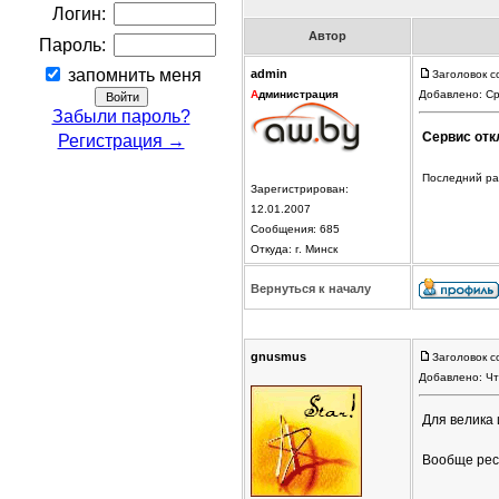
Логин:
Автор
Пароль:
запомнить меня
admin
Заголовок с
А
дминистрация
Добавлено: Ср
Забыли пароль?
Сервис отк
Регистрация →
Последний раз
Зарегистрирован:
12.01.2007
Сообщения: 685
Откуда: г. Минск
Вернуться к началу
gnusmus
Заголовок с
Добавлено: Чт
Для велика 
Вообще респ