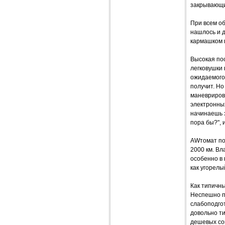
закрывающи
При всем об
нашлось и д
кармашком п
Высокая пос
легковушки 
ожидаемого
получит. Но
маневрирова
электронны
начинаешь з
пора бы?", 
AWтомат пор
2000 км. Вл
особенно в 
как угорелый
Как типичны
Неспешно по
слабоподгот
довольно ти
дешевых со