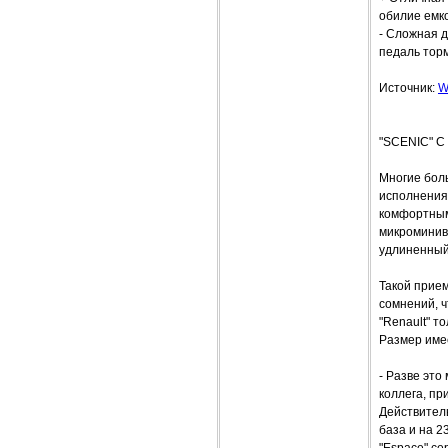
обилие емко
- Сложная д
педаль торм
Источник:
W
"SCENIC" 
Многие боль
исполнения
комфортным 
микроминив
удлиненный 
Такой прие
сомнений, ч
"Renault" т
Размер име
- Разве это
коллега, пр
Действитель
база и на 2