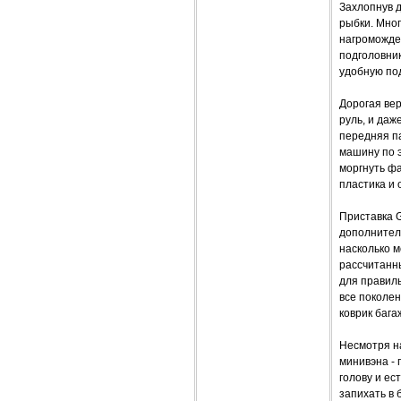
Захлопнув д
рыбки. Мног
нагроможде
подголовник
удобную под
Дорогая вер
руль, и даж
передняя па
машину по э
моргнуть фа
пластика и 
Приставка G
дополнител
насколько м
рассчитанн
для правил
все поколен
коврик бага
Несмотря на
минивэна - 
голову и ес
запихать в 