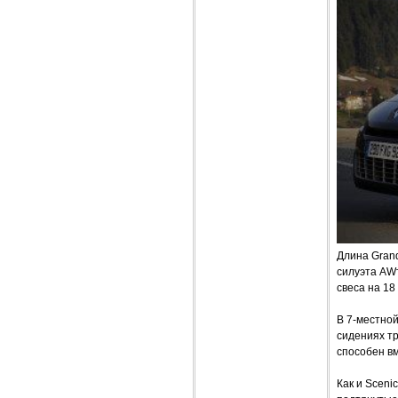
Длина Grand
силуэта AW
свеса на 18
В 7-местной
сидениях тр
способен вм
Как и Sceni