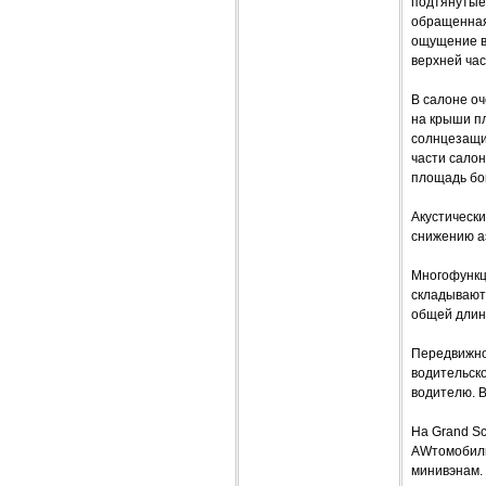
подтянутые
обращенная
ощущение в
верхней ча
В салоне оч
на крыши пл
солнцезащи
части сало
площадь бо
Акустически
снижению а
Многофункц
складываютс
общей длин
Передвижно
водительско
водителю. В
На Grand Sc
AWтомобилю
минивэнам. 