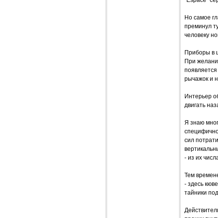
"Espace" се
Но самое гл
преминул ту
человеку но
Приборы в ц
При желании
появляется
рычажок и н
Интерьер о
двигать наз
Я знаю мног
специфично
сил потрати
вертикальны
- из их чис
Тем времене
- здесь кюв
тайники под
Действитель