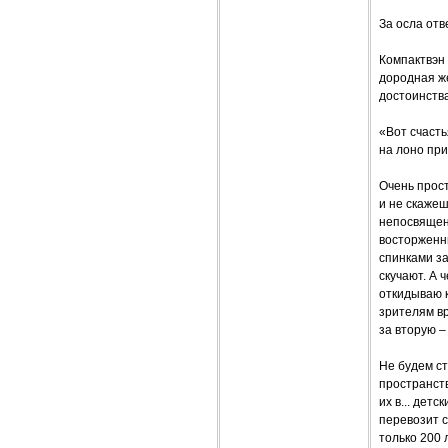
За осла отве
Компактвэн
дородная ж
достоинства
«Вот счасть
на лоно при
Очень прост
и не скажеш
непосвященн
восторженны
спинками з
скучают. А 
откидываю к
зрителям вр
за вторую –
Не будем ст
пространств
их в... дет
перевозит с
только 200 