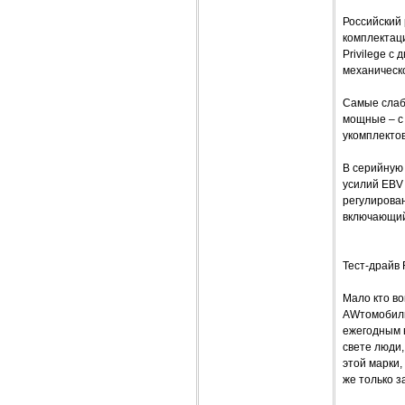
Российский 
комплектаци
Privilege с
механическо
Самые слаб
мощные – с
укомплекто
В серийную
усилий EBV
регулирован
включающий
Тест-драйв 
Мало кто во
AWтомобильн
ежегодным в
свете люди
этой марки,
же только з