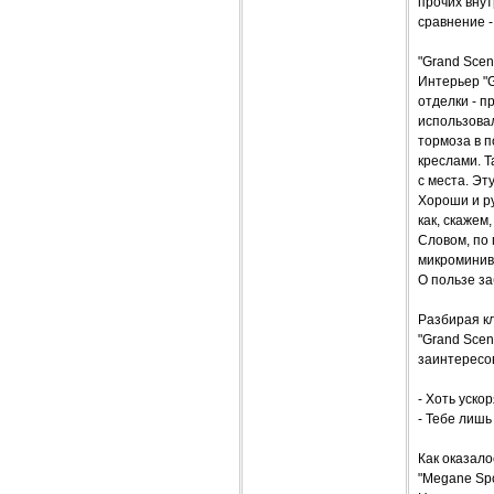
прочих внут
сравнение -
"Grand Scen
Интерьер "G
отделки - 
использовал
тормоза в 
креслами. Т
с места. Эт
Хороши и р
как, скажем
Словом, по 
микроминив
О пользе з
Разбирая кл
"Grand Scen
заинтересов
- Хоть уско
- Тебе лишь
Как оказало
"Megane Spo