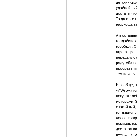
детских сид
удобнейший 
достать что
Тогда как 
раз, когда 
А в остальн
колдобинах
коробкой. С
агрегат, ре
передачу с 
ряду. «Да п
проорать, 
тем паче, ч
И вообще, н
«AWтоматом
покупателей
моторами. З
спокойный, 
кондиционер
более «Зафи
нормальном
достаточнос
нужна – к т