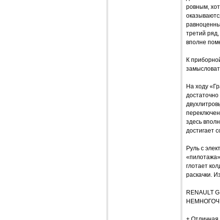
ровным, хот
оказываются
равноценных
третий ряд,
вполне поме
К приборно
замысловат
На ходу «Г
достаточно 
двухлитров
переключен
здесь впол
достигает со
Руль с элек
«пилотажа»
глотает кол
раскачки. И
RENAULT G
НЕМНОГОЧ
+ Отличная