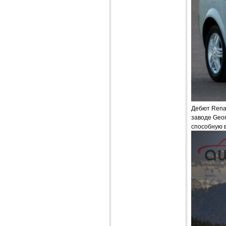
Дебют Renau
заводе Geor
способную в