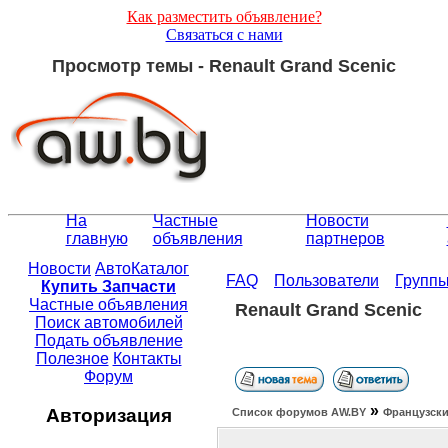
Как разместить объявление?
Связаться с нами
Просмотр темы - Renault Grand Scenic
На
Частные
Новости
главную
объявления
партнеров
Новости
АвтоКаталог
FAQ
Пользователи
Групп
Купить Запчасти
Частные объявления
Renault Grand Scenic
Поиск автомобилей
Подать объявление
Полезное
Контакты
Форум
»
Авторизация
Список форумов АW.BY
Французски