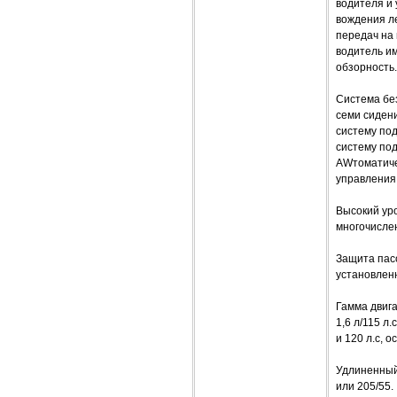
водителя и 
вождения л
передач на
водитель и
обзорность.
Система бе
семи сиден
систему по
систему по
AWтоматиче
управления
Высокий уро
многочисле
Защита пас
установленн
Гамма двига
1,6 л/115 л
и 120 л.с, 
Удлиненный
или 205/55.