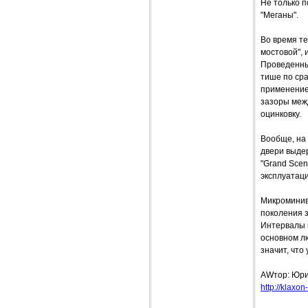
Не только 
"Меганы".
Во время те
мостовой", 
Проведенные
тише по ср
применение
зазоры меж
оцинковку.
Вообще, на
двери выде
"Grand Scen
эксплуатаци
Микроминивэ
поколения 
Интервалы м
основном л
значит, что
AWтор: Юр
http://klaxon