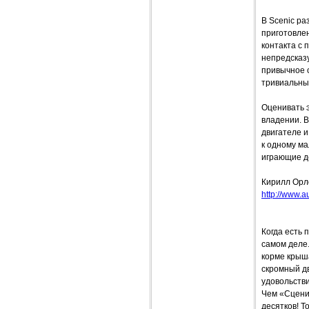
В Scenic ра
приготовле
контакта с 
непредсказ
привычное 
тривиальны
Оценивать 
владении. В
двигателе и
к одному ма
играющие д
Кирилл Орл
http://www.a
Когда есть 
самом деле
корме крыша
скромный дв
удовольстви
Чем «Сцени
десятков! Т