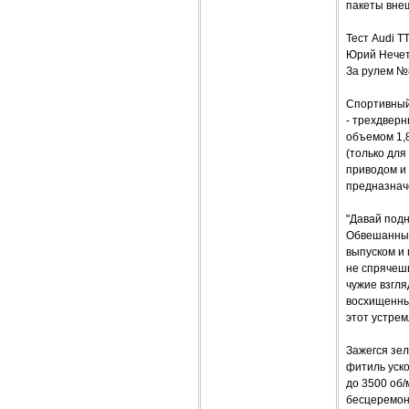
пакеты внеш
Тест Audi 
Юрий Нече
За рулем №
Спортивный 
- трехдвер
объемом 1,
(только для
приводом и 
предназнач
"Давай подн
Обвешанный
выпуском и 
не спрячешь
чужие взгл
восхищенные
этот устрем
Зажегся зе
фитиль уско
до 3500 об/
бесцеремонн