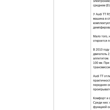
электронико
среднем (EU
У Audi TT 
машина в сп
комплектует
демпфирован
Мало того, 
откроется п
В 2010 год
двигатель 2
аппетитом. 
100 км. При
трансмиссией
Audi TT от
практичност
передняя оп
проигрыват
Комфорт и 
Среди них: 
функцией о