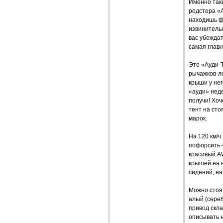
Именно так
родстера «А
находишь ф
извинительн
вас убеждат
самая глав
Это «Ауди-Т
рычажков-ле
крыши у нег
«ауди» нед
получи! Хоч
тент на сто
марок.
На 120 км/
пофорсить –
красивый AW
крышей на в
сидений, н
Можно стоят
алый (сереб
привод скл
описывать н