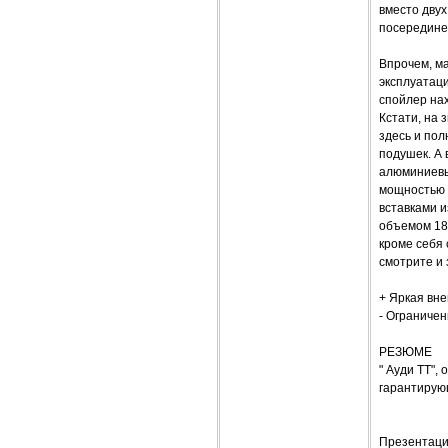
вместо дву
посередине 
Впрочем, ма
эксплуатац
спойлер нах
Кстати, на 
здесь и по
подушек. А 
алюминиевые
мощностью 2
вставками и
объемом 180
кроме себя 
смотрите и 
+ Яркая вн
- Ограничен
РЕЗЮМЕ
" Ауди ТТ",
гарантирую
Презентаци