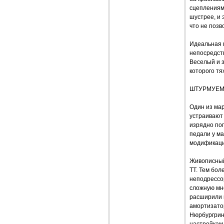
сцеплениям
шустрее, и 
что не поз
Идеальная п
непосредст
Веселый и з
которого тя
ШТУРМУЕМ
Один из мар
устраивают
изрядно пог
педали у м
модификация
Живописный
ТТ. Тем бол
неподрессо
сложную мн
расширили к
амортизатор
Нюрбургринг