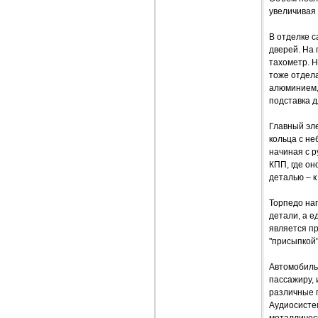
увеличивая
В отделке с
дверей. На
тахометр. 
тоже отдел
алюминием, 
подставка д
Главный эле
кольца с не
начиная с р
КПП, где о
деталью – к
Торпедо на
детали, а е
является пр
"присыпкой"
Автомобиль 
пассажиру, 
различные 
Аудиосистем