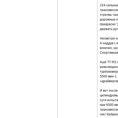
224-сильный
трансмиссии
стрелка тах
дорожные не
прекрасно "
держать рул
Несмотря на
А наддув с 
конечно, шу
Спортивная 
Audi TT RS 
революцион
турбокомпр
5500 мин-1.
«драйверски
И вот после
цилиндровым
сути испыта
при 6500 ми
трансмиссие
сек.! Кабри