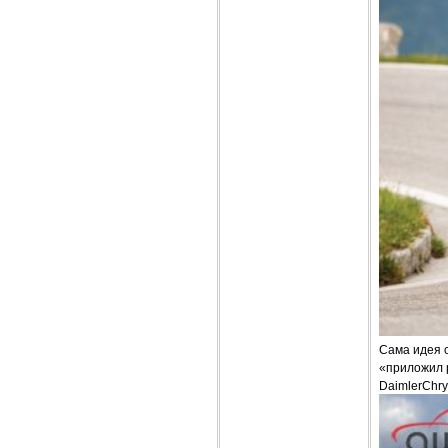
Сама идея 
«приложил р
DaimlerChrys