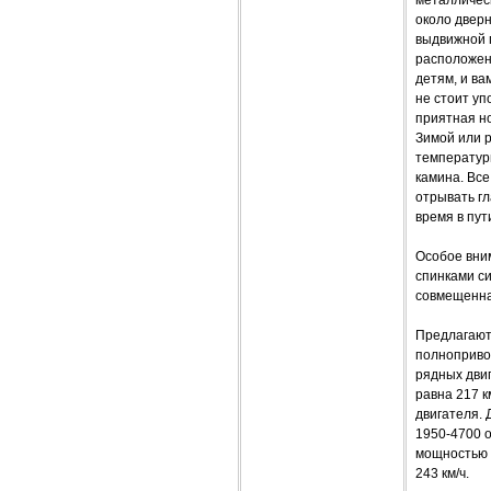
металличес
около дверн
выдвижной 
расположены
детям, и ва
не стоит уп
приятная но
Зимой или р
температуры
камина. Все
отрывать гл
время в пут
Особое вним
спинками си
совмещенна
Предлагают
полноприво
рядных двиг
равна 217 
двигателя. 
1950-4700 о
мощностью 2
243 км/ч.