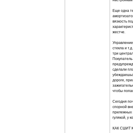
настройкам
Еще одна те
амортизато
вязкость п
характерист
жестче.
Управление 
стекла и т.
три централ
Покупатель 
предупрежда
сделали пла
убеждаешься
дороге, пр
зажигательн
чтобы попаст
Сегодня поч
спорной вн
прилежных в
гулякой, у 
КАК СШИТ