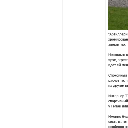
"Артиллери
хромирован
элегантно.
Несколько в
ярче, агрес
идет ей мен
Спокойный т
расчет то, 
на другом ц
Интерьер Т
спортивный 
у Ferrari ил
Именно бла
сесть в это
особенно на