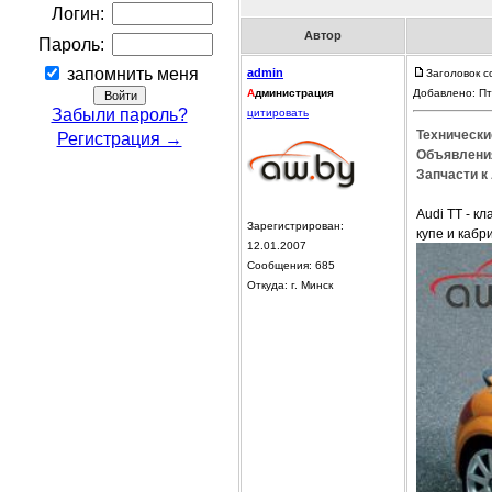
Логин:
Автор
Пароль:
запомнить меня
admin
Заголовок с
А
дминистрация
Добавлено: Пт
Забыли пароль?
цитировать
Технически
Регистрация →
Объявления
Запчасти к 
Audi TT - 
Зарегистрирован:
купе и кабр
12.01.2007
Сообщения: 685
Откуда: г. Минск