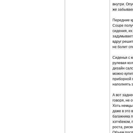
внутри. Опу
же забывае
Передние к
Coupe полу
сидения, их
задумываете
вдруг решит
не болит сп
Сиденья с к
рулевая кол
дизайн сало
можно купит
приборной п
наполнять э
А вот задне
говоря, не 
Хоть немцы 
даже в это 
багажника п
хэтчбеком, 
роста, риск
Объем после