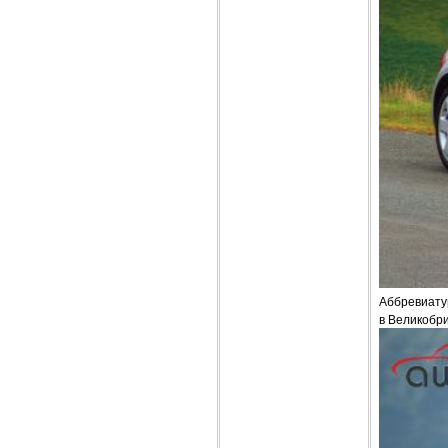
Аббревиатур
в Великобри