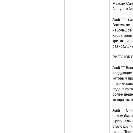
Максим Сач
За рулем №
Audi TT - ку
Восемь лет 
небольшое 
характером
критиковали
равнодушным
РИСУНОК 
Audi TT Был
следующих 
которым пря
штрихи сдел
вида, я пут
более деше
квадратным
Audi TT Спи
полом багаж
Оригинально
стало крупн
салон. Тепе