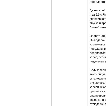
"передергив
Даже серийн
ч за 6,9 с.
спортивног
впуска и пр
"сотни" теп
Оборотная с
Она сделана
компоновке 
передачи, в
реализоват
колес, особ
подключит 
Великолепн
вентилируе
установлен
275/30R19, 
колесных ар
пришлось в 
она позволя
завоевали с
отсюда же 