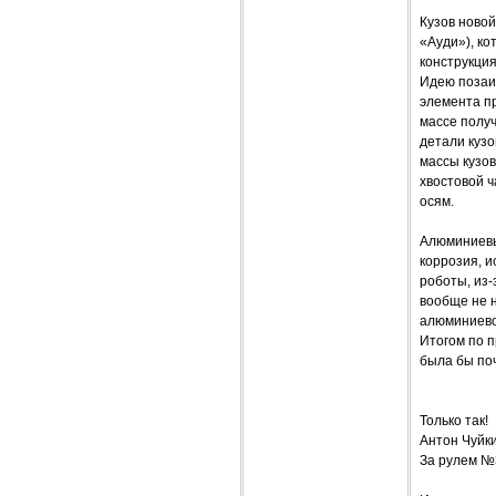
Кузов новой
«Ауди»), ко
конструкци
Идею позаим
элемента п
массе получ
детали куз
массы кузов
хвостовой ч
осям.
Алюминиевы
коррозия, и
роботы, из
вообще не 
алюминиево
Итогом по п
была бы по
Только так!
Антон Чуйк
За рулем №