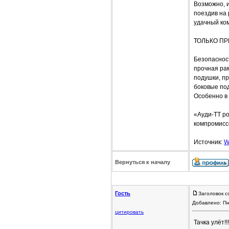
Возможно, 
поездив на 
удачный ко
ТОЛЬКО ПР
Безопаснос
прочная ра
подушки, п
боковые под
Особенно 
«Ауди-ТТ р
компромиссо
Источник:
W
Вернуться к началу
Гость
Заголовок с
Добавлено: Пн
цитировать
Тачка улёт!!