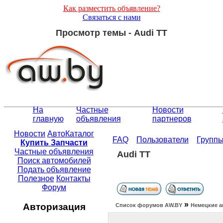
Как разместить объявление?
Связаться с нами
Просмотр темы - Audi TT
На
Частные
Новости
главную
объявления
партнеров
Новости
АвтоКаталог
FAQ
Пользователи
Групп
Купить Запчасти
Частные объявления
Audi TT
Поиск автомобилей
Подать объявление
Полезное
Контакты
Форум
»
Авторизация
Список форумов АW.BY
Немецкие а