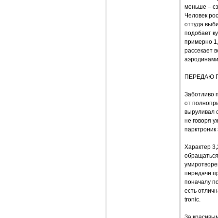
меньше – сз
Человек рос
оттуда выби
подобает ку
примерно 1,
рассекает в
аэродинамич
ПЕРЕДАЮ 
Заботливо п
от полнопри
выруливал с
не говоря у
парктроник 
Характер 3,
обращаться 
умиротворен
передачи пр
поначалу по
есть отлич
tronic.
За красивым