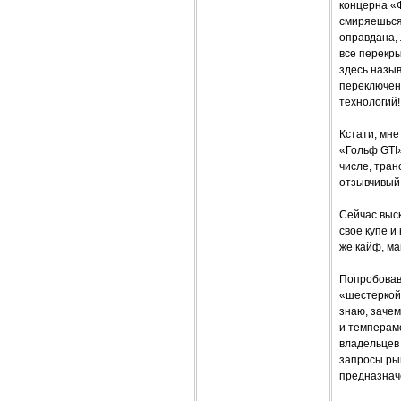
концерна «Ф
смиряешься 
оправдана, 
все перекр
здесь назыв
переключен
технологий!
Кстати, мне
«Гольф GTI»
числе, тран
отзывчивый
Сейчас выск
свое купе и
же кайф, м
Попробовав
«шестеркой
знаю, зачем
и темпераме
владельцев
запросы рын
предназна