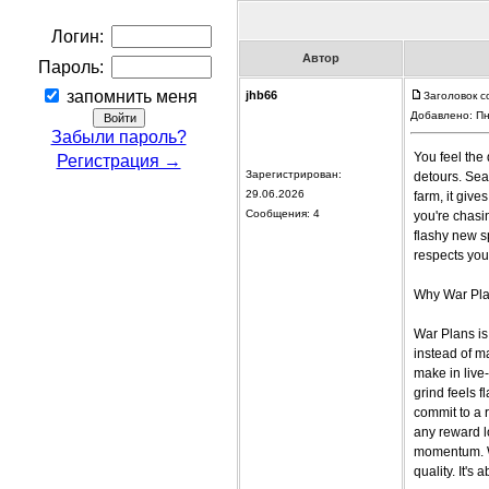
Логин:
Автор
Пароль:
запомнить меня
jhb66
Заголовок со
Добавлено: Пн
Забыли пароль?
You feel the
Регистрация →
Зарегистрирован:
detours. Sea
29.06.2026
farm, it give
Сообщения: 4
you're chasin
flashy new sp
respects you
Why War Pla
War Plans is
instead of m
make in live
grind feels f
commit to a 
any reward lo
momentum. Wh
quality. It's