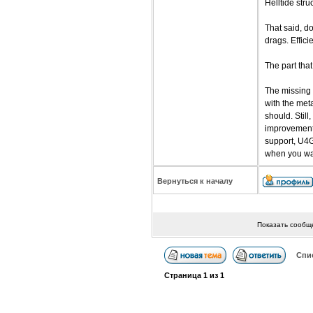
Helltide str
That said, do
drags. Effici
The part that
The missing a
with the met
should. Still
improvement 
support, U4G
when you wa
Вернуться к началу
Показать сообщ
Спи
Страница
1
из
1