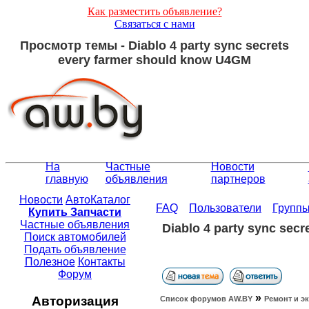
Как разместить объявление?
Связаться с нами
Просмотр темы - Diablo 4 party sync secrets
every farmer should know U4GM
На
Частные
Новости
главную
объявления
партнеров
Новости
АвтоКаталог
FAQ
Пользователи
Групп
Купить Запчасти
Частные объявления
Diablo 4 party sync sec
Поиск автомобилей
Подать объявление
Полезное
Контакты
Форум
»
Авторизация
Список форумов АW.BY
Ремонт и э