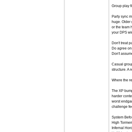
Group play f
Party sync ma
huge. Older 
or the team 
your DPS wi
Don't treat p
Do agree on 
Don't assume 
Casual group
structure. A 
Where the re
The XP bump 
harder conten
worst endgam
challenge feel
System Bef
High Torment 
Infernal Hord