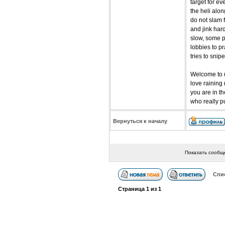
target for e
the heli alo
do not slam f
and jink hard
slow, some pl
lobbies to p
tries to snipe
Welcome to u4
love raining 
you are in th
who really p
Вернуться к началу
Показать сообщ
Спи
Страница
1
из
1