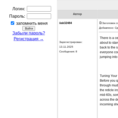
Логин:
Автор
Пароль:
запомнить меня
iiak32484
Заголовок со
Добавлено: Ср
Забыли пароль?
There is a ce
Регистрация →
Зарегистрирован:
about to star
13.11.2025
back to the 
Сообщения: 8
everyone com
jumping into
Tuning Your 
Before you qu
through mud.
the reticle i
mid‑60s, som
across the d
incoming shel