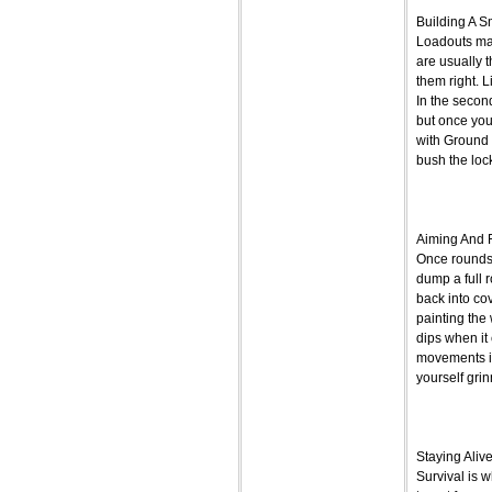
Building A S
Loadouts mak
are usually t
them right. L
In the second
but once you 
with Ground 
bush the loc
Aiming And 
Once rounds 
dump a full r
back into cov
painting the 
dips when it 
movements in
yourself grin
Staying Aliv
Survival is w