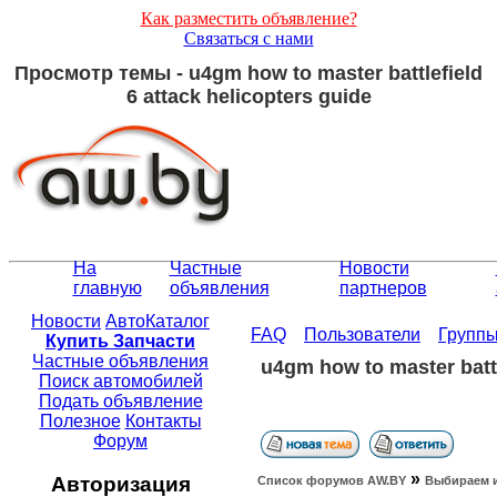
Как разместить объявление?
Связаться с нами
Просмотр темы - u4gm how to master battlefield
6 attack helicopters guide
На
Частные
Новости
главную
объявления
партнеров
Новости
АвтоКаталог
FAQ
Пользователи
Групп
Купить Запчасти
Частные объявления
u4gm how to master battl
Поиск автомобилей
Подать объявление
Полезное
Контакты
Форум
»
Авторизация
Список форумов АW.BY
Выбираем 