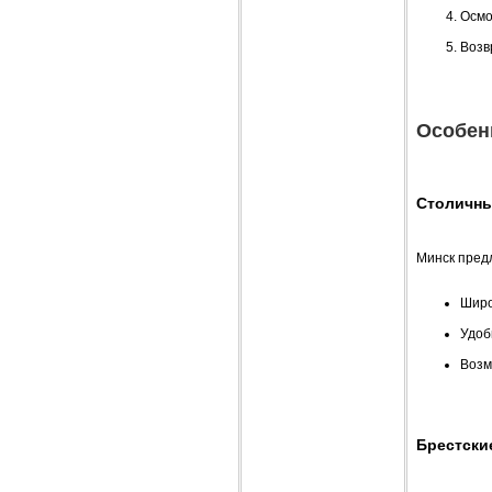
Осмо
Возв
Особен
Столичны
Минск пред
Широ
Удоб
Возм
Брестски