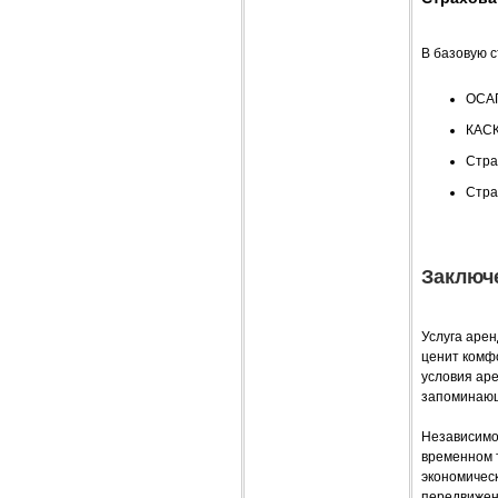
В базовую с
ОСАГ
КАСК
Стра
Стра
Заключ
Услуга арен
ценит комф
условия ар
запоминаю
Независимо
временном 
экономичес
передвижен