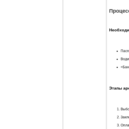
Процес
Необход
Пасп
Води
>Бан
Этапы ар
Выбо
Закл
Опла