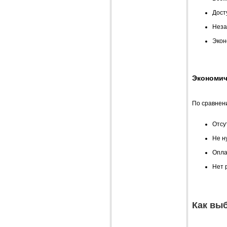
Дост
Неза
Экон
Экономич
По сравнен
Отсу
Не н
Опла
Нет 
Как вы