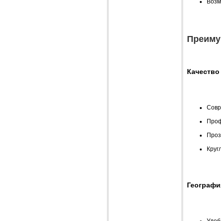
Возм
Преиму
Качество
Совр
Проф
Проз
Круг
Географи
Удоб