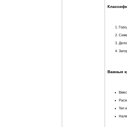
Классифи
Горо
Семе
Дело
Заго
Важные к
Вмес
Расх
Тип 
Нали