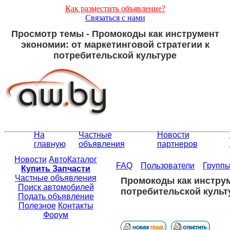
Как разместить объявление?
Связаться с нами
Просмотр темы - Промокоды как инструмент
экономии: от маркетинговой стратегии к
потребительской культуре
На
Частные
Новости
главную
объявления
партнеров
Новости
АвтоКаталог
FAQ
Пользователи
Групп
Купить Запчасти
Частные объявления
Промокоды как инструм
Поиск автомобилей
потребительской культ
Подать объявление
Полезное
Контакты
Форум