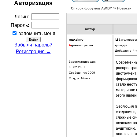
Авторизация
»
Список форумов АW.BY
Новости
Логин:
Пароль:
Автор
запомнить меня
maxsimo
Заголовок с
Забыли пароль?
А
дминистрация
культуре
Регистрация →
Добавлено: Чт
Зарегистрирован:
Современны
05.02.2007
распростра
Сообщения: 2999
инструмент
Откуда: Минск
формирован
стало неот
материале 
этого явлен
Эволюция п
создания ц
сложные си
позволяя к
аудиторию.
анализа по