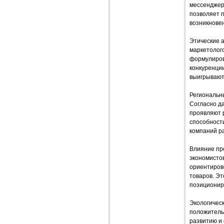
мессенджер
позволяет 
возникнове
Этические 
маркетолог
формулирово
конкуренции
выигрывают
Региональн
Согласно да
проявляют р
способности
компаний р
Влияние пр
экономистов
ориентиров
товаров. Э
позиционир
Экологичес
положительн
развитию и 