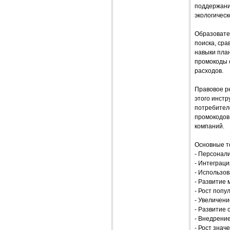
поддержани
экологическ
Образовате
поиска, ср
навыки пла
промокоды 
расходов.
Правовое р
этого инст
потребител
промокодов
компаний.
Основные т
- Персонал
- Интеграц
- Использов
- Развитие
- Рост попу
- Увеличен
- Развитие 
- Внедрени
- Рост знач