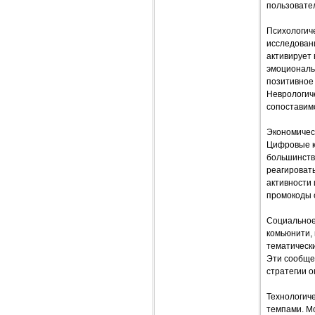
пользовате
Психологич
исследован
активирует 
эмоциональ
позитивное
Неврологич
сопоставим
Экономичес
Цифровые ку
большинств
реагироват
активности 
промокоды с
Социальное
комьюнити,
тематическ
Эти сообще
стратегии 
Технологич
темпами. М