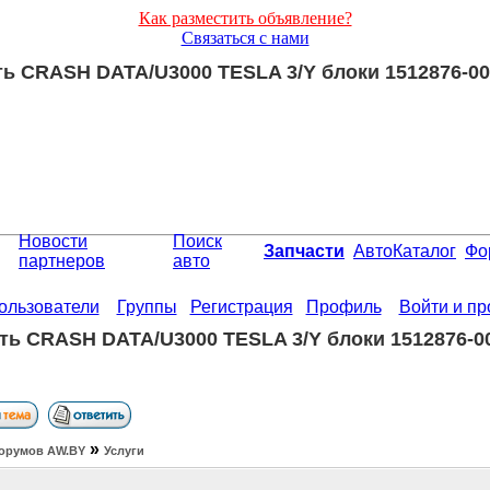
Как разместить объявление?
Связаться с нами
ть CRASH DATA/U3000 TESLA 3/Y блоки 1512876-00
Новости
Поиск
Запчасти
АвтоКаталог
Фо
партнеров
авто
ользователи
Группы
Регистрация
Профиль
Войти и п
ть CRASH DATA/U3000 TESLA 3/Y блоки 1512876-0
»
орумов АW.BY
Услуги