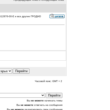
512876-00-E и все другие ГРОДНО
Часовой пояс: GMT + 2
Вы
не можете
начинать темы
Вы
не можете
отвечать на сообщения
Вы
не можете
редактировать свои сообщения