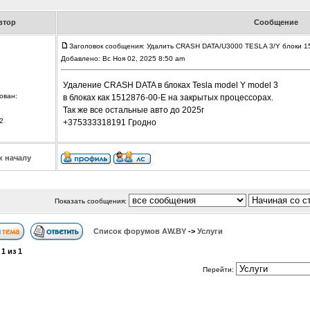
втор
Сообщение
Заголовок сообщения: Удалить CRASH DATA/U3000 TESLA 3/Y блоки 1
Добавлено: Вс Ноя 02, 2025 8:50 am
Удаление CRASH DATA в блоках Tesla model Y model 3
ован:
в блоках как 1512876-00-E на закрытых процессорах.
Так же все остальные авто до 2025г
2
+375333318191 Гродно
к началу
Показать сообщения:
Список форумов АW.BY
->
Услуги
а
1
из
1
Перейти: