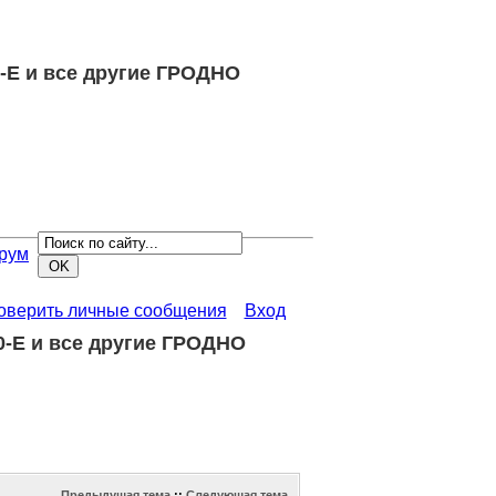
-E и все другие ГРОДНО
рум
роверить личные сообщения
Вход
0-E и все другие ГРОДНО
Предыдущая тема
::
Следующая тема