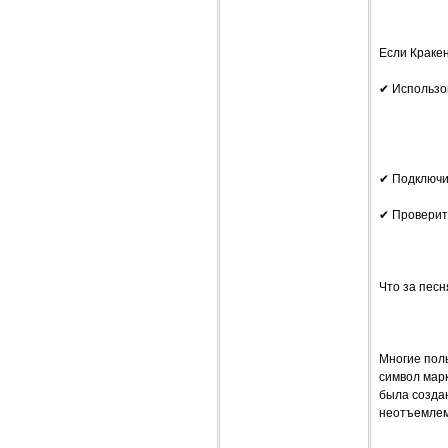
Если Кракен
✔ Использов
✔ Подключи
✔ Проверить
Что за песн
Многие поль
символ марк
была создан
неотъемлем