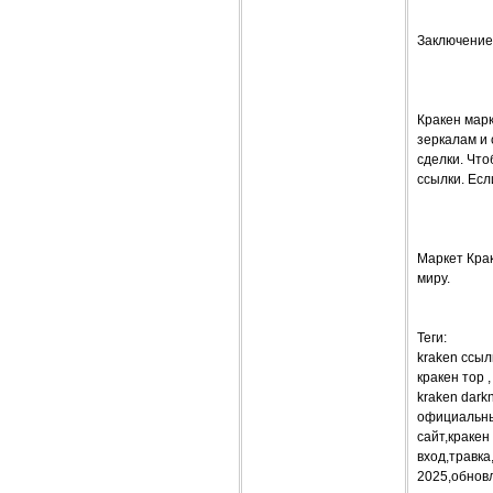
Заключение
Кракен мар
зеркалам и 
сделки. Что
ссылки. Есл
Маркет Крак
миру.
Теги:
kraken ссыл
кракен тор 
kraken dark
официальный
сайт,кракен
вход,травка
2025,обнов