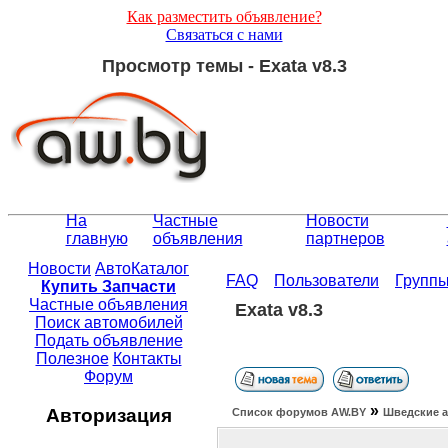
Как разместить объявление?
Связаться с нами
Просмотр темы - Exata v8.3
На
Частные
Новости
главную
объявления
партнеров
Новости
АвтоКаталог
FAQ
Пользователи
Групп
Купить Запчасти
Частные объявления
Exata v8.3
Поиск автомобилей
Подать объявление
Полезное
Контакты
Форум
»
Авторизация
Список форумов АW.BY
Шведские а