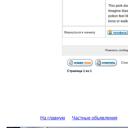
This perk do
Imagine blast
potion feel 
boss or walk
Вернуться к началу
Показать сообщ
Спи
Страница
1
из
1
На главную
Частные объявления