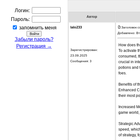
Логин:
Автор
Пароль:
запомнить меня
lalo233
Заголовок с
Добавлено: Вт
Забыли пароль?
How does th
Регистрация →
Зарегистрирован:
To activate 
23.09.2025
consumed, th
Сообщения: 3
crucial in in
potions and 
foes.
Benefits of 
Enhanced Com
their most p
Increased Mo
game world, 
Strategic Ad
speed, which
of strategy,