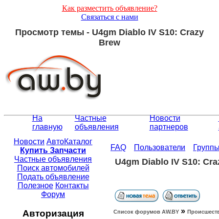
Как разместить объявление?
Связаться с нами
Просмотр темы - U4gm Diablo IV S10: Crazy
Brew
На
Частные
Новости
главную
объявления
партнеров
Новости
АвтоКаталог
FAQ
Пользователи
Групп
Купить Запчасти
Частные объявления
U4gm Diablo IV S10: Cra
Поиск автомобилей
Подать объявление
Полезное
Контакты
Форум
»
Авторизация
Список форумов АW.BY
Происшест