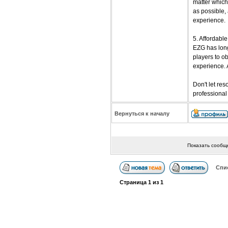
matter which 
as possible,
experience.
5. Affordabl
EZG has long
players to o
experience.
Don't let re
professional
Вернуться к началу
Показать сообщ
Спи
Страница
1
из
1