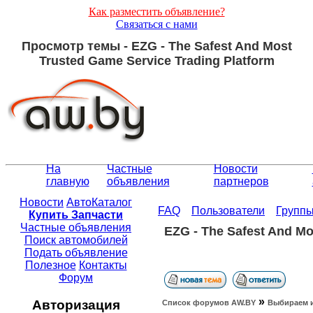
Как разместить объявление?
Связаться с нами
Просмотр темы - EZG - The Safest And Most
Trusted Game Service Trading Platform
На
Частные
Новости
главную
объявления
партнеров
Новости
АвтоКаталог
FAQ
Пользователи
Групп
Купить Запчасти
Частные объявления
EZG - The Safest And Mo
Поиск автомобилей
Подать объявление
Полезное
Контакты
Форум
»
Авторизация
Список форумов АW.BY
Выбираем 