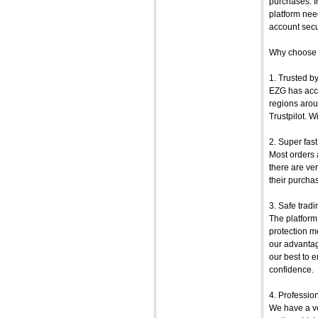
purchases. I
platform nee
account secu
Why choose
1. Trusted b
EZG has accu
regions arou
Trustpilot. W
2. Super fas
Most orders 
there are ve
their purcha
3. Safe trad
The platform
protection me
our advantag
our best to 
confidence.
4. Professio
We have a ve