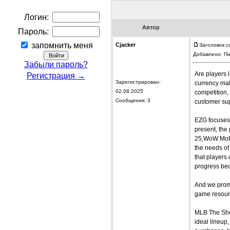
Логин:
Автор
Пароль:
запомнить меня
Cjacker
Заголовок с
Добавлено: Пн
Забыли пароль?
Are players 
Регистрация →
Зарегистрирован:
currency mal
02.08.2025
competition,
Сообщения: 3
customer sup
EZG focuses 
present, th
25,WoW MoP C
the needs of
that players
progress bec
And we promi
game resour
MLB The Show
ideal lineup