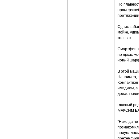
Но плавнос
промерзшей 
протяжении 
Одних забав
мойке, удив
колесах.
Смартфоны 
но ярких мо
новый шарф
В этой маши
Например, з
Компактвэн 
имиджем, а 
делает свои
главный ре
МАКСИМ Б
"Никогда не
познакомилс
подумалось,
претендующи