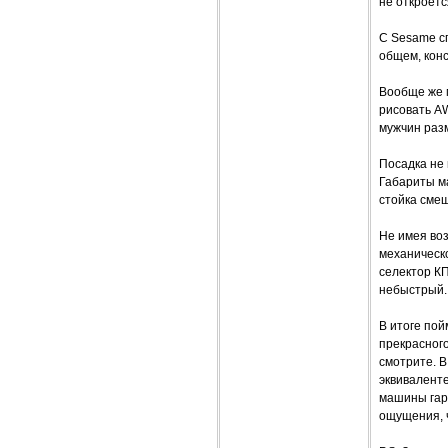
не откроетс
С Sesame с
общем, конс
Вообще же м
рисовать AW
мужчин разм
Посадка не 
Габариты м
стойка сме
Не имея во
механическо
селектор КП
небыстрый.
В итоге пой
прекрасного
смотрите. В
эквиваленте
машины гар
ощущения, ч