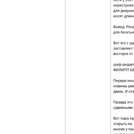
Хотя у 1007
перестроени
для девушек
носят длинн
Вывод. Peug
для богатых
Вот кто с у
заставляет 
восторге от
шеф-редак
ФИЛИПП Б
Первую нео
новинка уже
дверь. И от
Правда это 
сдвижными 
Вот пара пр
открыть ее,
кнопки у па