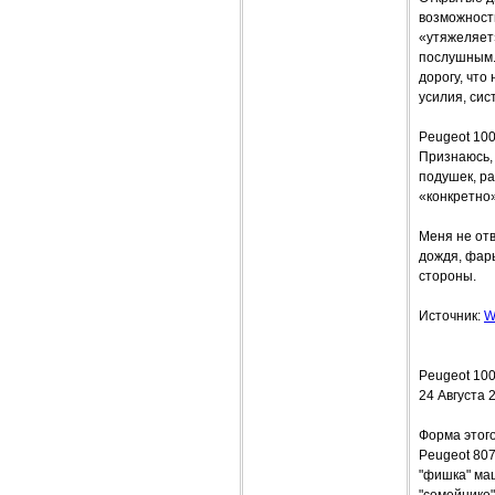
возможност
«утяжеляет
послушным.
дорогу, что
усилия, сис
Peugeot 100
Признаюсь,
подушек, ра
«конкретно»
Меня не от
дождя, фары
стороны.
Источник:
W
Peugeot 100
24 Августа 
Форма этого
Peugeot 80
"фишка" ма