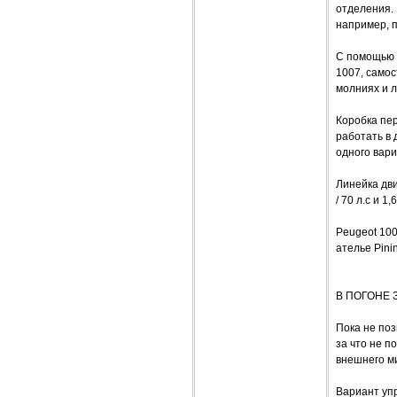
отделения.
например, п
С помощью 
1007, само
молниях и л
Коробка пе
работать в
одного вари
Линейка дви
/ 70 л.с и 1,
Peugeot 10
ателье Pinin
В ПОГОНЕ 
Пока не по
за что не п
внешнего ми
Вариант упр