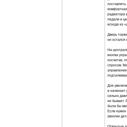
поставлять 
комфортная 
радиатора 
педали и це
исходя из «
Дверь торже
он остался 
На централ
кнопка упр
посчитав, ч
спросом. М
управлением
подталкива
Для увеличе
и начинает
сильно давл
не бывает. 
была бы мен
Если нужен
(многие дет
Открытые дв