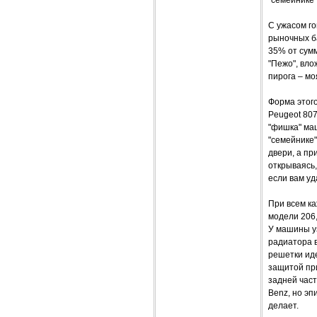
"семейнике"
С ужасом го
рыночных ба
35% от сум
"Пежо", вло
пирога – мо
Форма этого
Peugeot 80
"фишка" ма
"семейнике"
двери, а пр
открываясь,
если вам уд
При всем ка
модели 206,
У машины у
радиатора в
решетки иде
защитой при
задней част
Benz, но эп
делает.