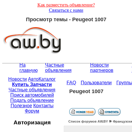
Как разместить объявление?
Связаться с нами
Просмотр темы - Peugeot 1007
На
Частные
Новости
главную
объявления
партнеров
Новости
АвтоКаталог
FAQ
Пользователи
Групп
Купить Запчасти
Частные объявления
Peugeot 1007
Поиск автомобилей
Подать объявление
Полезное
Контакты
Форум
»
Авторизация
Список форумов АW.BY
Французски