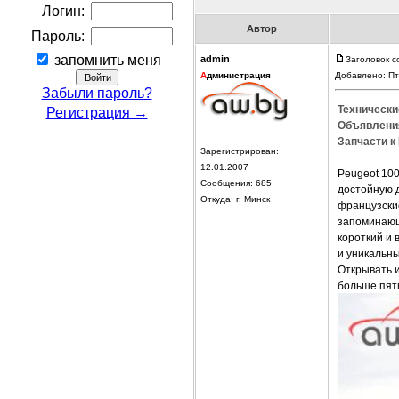
Логин:
Автор
Пароль:
запомнить меня
admin
Заголовок с
А
дминистрация
Добавлено: Пт
Забыли пароль?
Технически
Регистрация →
Объявления
Запчасти к 
Зарегистрирован:
12.01.2007
Peugeot 10
Сообщения: 685
достойную д
Откуда: г. Минск
французски
запоминающ
короткий и 
и уникальн
Открывать и
больше пяти