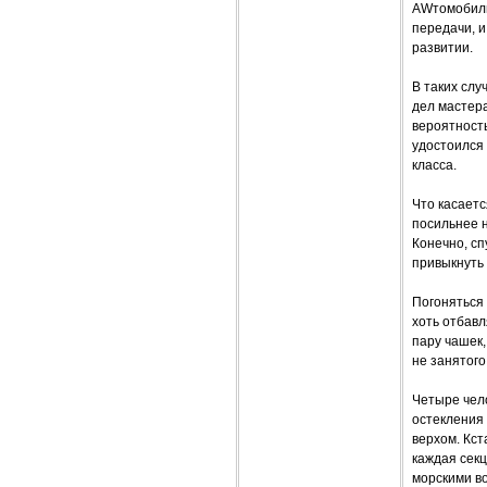
AWтомобиль 
передачи, и
развитии.
В таких слу
дел мастера
вероятност
удостоился 
класса.
Что касаетс
посильнее н
Конечно, сп
привыкнуть 
Погоняться 
хоть отбавл
пару чашек,
не занятого
Четыре чело
остекления 
верхом. Кст
каждая сек
морскими во