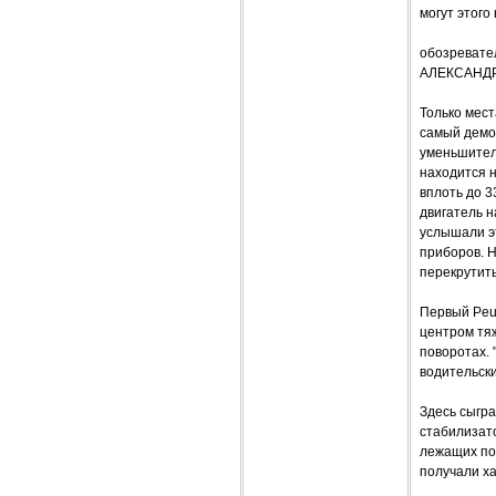
могут этого
обозревате
АЛЕКСАНД
Только мест
самый демо
уменьшитель
находится н
вплоть до 3
двигатель н
услышали эт
приборов. Н
перекрутить
Первый Peu
центром тяж
поворотах. 
водительски
Здесь сыгр
стабилизато
лежащих пол
получали х