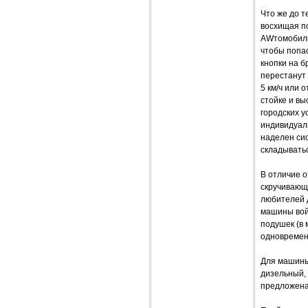
Что же до т
восхищая по
AWтомобиль
чтобы попас
кнопки на б
перестанут 
5 км/ч или 
стойке и вы
городских у
индивидуал
наделен сис
складыватьс
В отличие о
скручивающ
любителей 
машины вой
подушек (в 
одновреме
Для машины 
дизельный, 
предложена