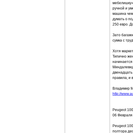
мебелишку» 
ручной и ум
машина чем 
думать о по
250 евро. Д
Зато багаж
сумка с тру
Хотя маркет
Типично же
начинается 
Миндалевидн
двенадцать 
правила, и 
Владимир 
http://www.a
Peugeot 10
06 Февраля
Peugeot 100
полтора де