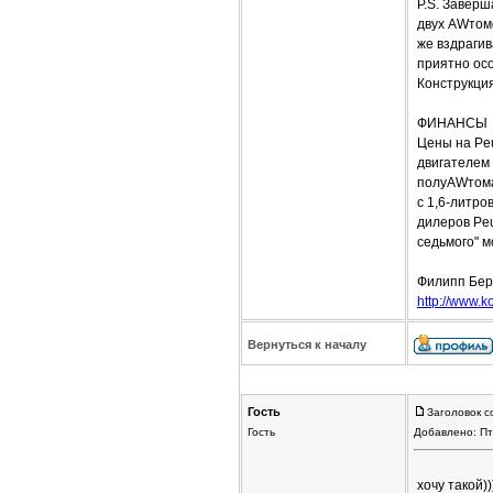
P.S. Заверш
двух AWтомо
же вздрагив
приятно осо
Конструкция
ФИНАНСЫ
Цены на Peu
двигателем 
полуAWтомат
с 1,6-литр
дилеров Peu
седьмого" м
Филипп Бер
http://www.ko
Вернуться к началу
Гость
Заголовок с
Гость
Добавлено: Пт
хочу такой)