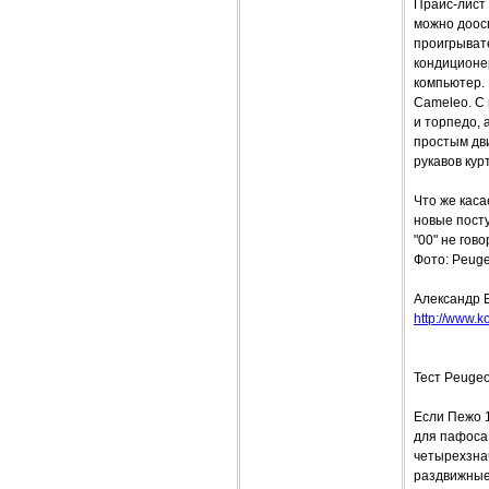
Прайс-лист
можно доос
проигрыват
кондиционер
компьютер.
Cameleo. С
и торпедо, 
простым дви
рукавов кур
Что же каса
новые пост
"00" не гов
Фото: Peuge
Александр 
http://www.ko
Тест Peugeo
Если Пежо 1
для пафоса,
четырехзнач
раздвижные