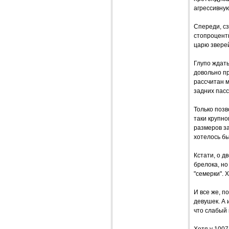
агрессивну
Спереди, сз
стопроцент
царю зверей
Глупо ждать
довольно пр
рассчитан м
задних пасс
Только позв
таки крупно
размеров за
хотелось бы
Кстати, о д
брелока, но
"семерки".
И все же, п
девушек. А 
что слабый 