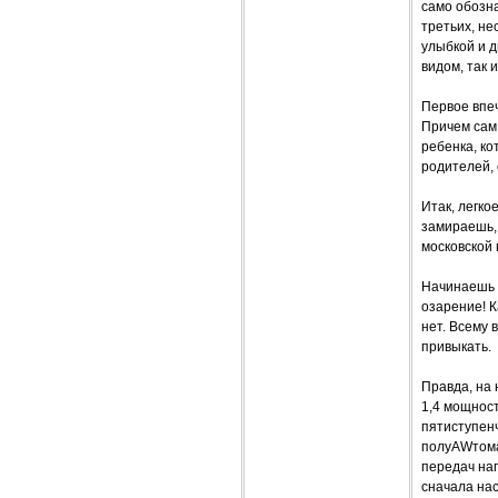
само обозн
третьих, н
улыбкой и 
видом, так 
Первое впе
Причем сам 
ребенка, ко
родителей, 
Итак, легко
замираешь,
московской 
Начинаешь д
озарение! К
нет. Всему 
привыкать.
Правда, на 
1,4 мощнос
пятиступенч
полуAWтома
передач нап
сначала нас