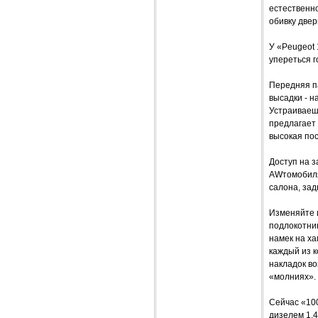
естественно
обивку двер
У «Peugeot 
упереться г
Передняя па
высадки - н
Устраиваеш
предлагает 
высокая по
Доступ на з
AWтомобиля
салона, зад
Изменяйте и
подлокотник
намек на ха
каждый из к
накладок во
«молниях».
Сейчас «1007
дизелем 1,4