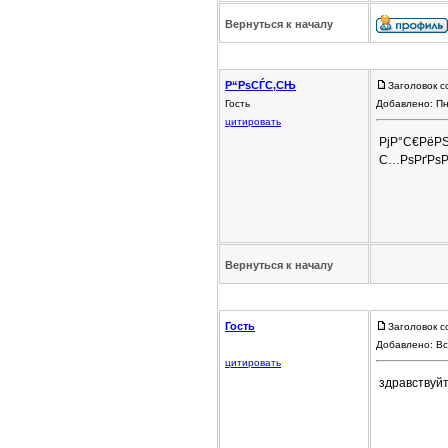
Вернуться к началу
Р“РѕСЃС‚СЊ
Заголовок с
Гость
Добавлено: Пн
цитировать
РјР°С€РёРЅ
С…РѕРґРѕР
Вернуться к началу
Гость
Заголовок с
Добавлено: Вс
цитировать
здравствуйт