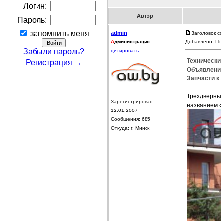
Логин:
Автор
Пароль:
запомнить меня
admin
Заголовок с
А
дминистрация
Добавлено: Пт
Забыли пароль?
цитировать
Технически
Регистрация →
Объявления
Запчасти к
Трехдверный
Зарегистрирован:
названием «
12.01.2007
Сообщения: 685
Откуда: г. Минск