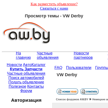
Как разместить объявление?
Связаться с нами
Просмотр темы - VW Derby
На
Частные
Новости
главную
объявления
партнеров
Новости
АвтоКаталог
FAQ
Пользователи
Групп
Купить Запчасти
Частные объявления
VW Derby
Поиск автомобилей
Подать объявление
Полезное
Контакты
Форум
»
Авторизация
Список форумов АW.BY
Немецкие а