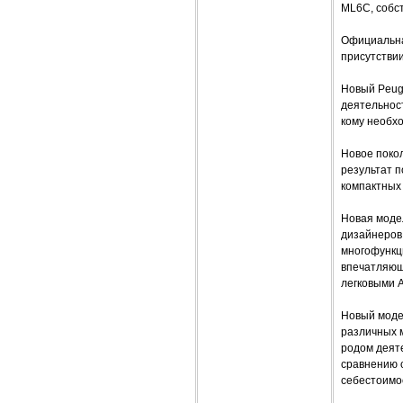
ML6C, собс
Официальна
присутствии
Новый Peug
деятельност
кому необх
Новое покол
результат п
компактных 
Новая модел
дизайнеров
многофункц
впечатляющ
легковыми 
Новый моде
различных м
родом деят
сравнению 
себестоимо