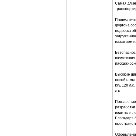
Самая длинн
транспортир
Пневматиче
фургона сос
подвеска о
загруженнос
нажатием н
Безопасност
возможност
пассажирско
Высокие дин
новой гамме
kW, 120 л.с
л.с..
Повышение 
разработки 
водителя л
Благодаря 
пространств
Оформление