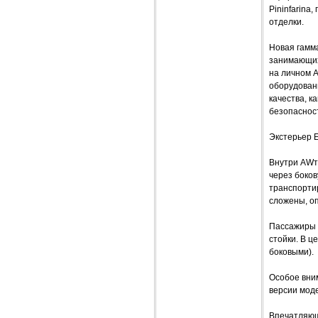
Pininfarina
отделки.
Новая гамм
занимающих
на личном 
оборудовани
качества, к
безопаснос
Экстерьер E
Внутри AWт
через боков
транспорти
сложены, о
Пассажиры 
стойки. В 
боковыми).
Особое вни
версии моде
Впечатляющ