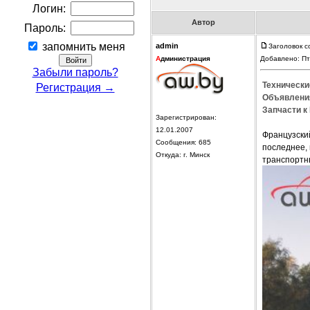
Логин:
Автор
Пароль:
запомнить меня
admin
Заголовок с
А
дминистрация
Добавлено: Пт
Забыли пароль?
Технически
Регистрация →
Объявления
Запчасти к 
Зарегистрирован:
12.01.2007
Французски
Сообщения: 685
последнее, 
Откуда: г. Минск
транспортн