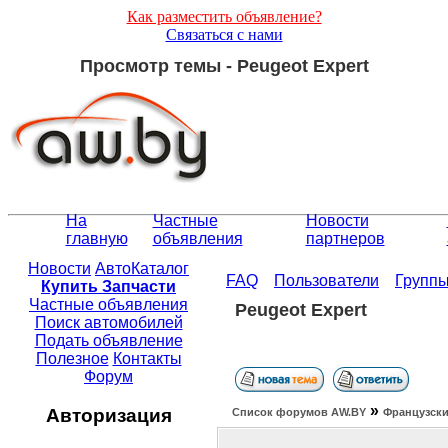
Как разместить объявление?
Связаться с нами
Просмотр темы - Peugeot Expert
На
Частные
Новости
главную
объявления
партнеров
Новости
АвтоКаталог
FAQ
Пользователи
Групп
Купить Запчасти
Частные объявления
Peugeot Expert
Поиск автомобилей
Подать объявление
Полезное
Контакты
Форум
»
Авторизация
Список форумов АW.BY
Французски