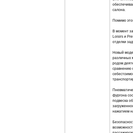
обеспечива
салона.
Помимо этог
В момент за
Loisirs и P
отделки за
Новый моде
различных м
родом деят
сравнению 
себестоимос
транспортир
Пневматиче
фургона сос
подвеска о
загруженнос
нажатием н
Безопасност
возможност
пассажирско