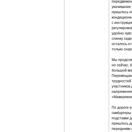
передвижени
укачивание 
пришлось по
кондиционе
с инструкц
регулировок
удобно чувс
спинку сиде
осталось от
только сна
Мы продолж
но сейчас, 
большой вер
Перемещаем
трудностей 
участников 
напряжения.
«Мавериком
По дороге р
гамбургеры.
подставки д
пришлось д
передними с