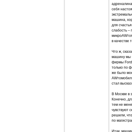
адреналина 
себя насто
экстремальн
машина, хор
для счастья
слабость – 
микроAWтоб
в качестве 
Что ж, сказ
машину мы 
фирмы Ford 
только по ф
же было мо
AWтомобиль,
стал высказ
В Москве в 
Конечно, дл
тем не мене
чувствуют 
решили, чт
по магистра
Итак, машин