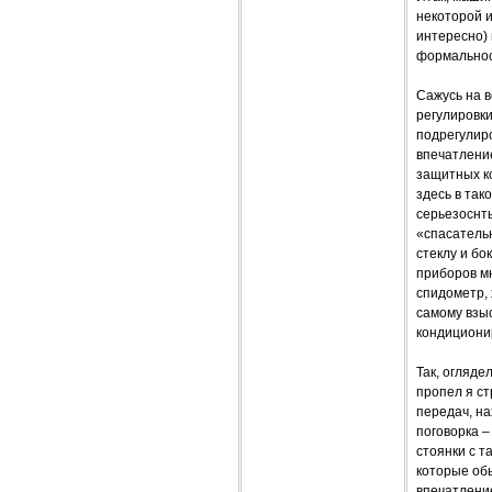
некоторой и
интересно) 
формальнос
Сажусь на в
регулировки
подрегулир
впечатление
защитных ко
здесь в так
серьезоснть
«спасатель
стеклу и бо
приборов мн
спидометр,
самому взы
кондициони
Так, огляде
пропел я с
передач, на
поговорка –
стоянки с т
которые об
впечатлени