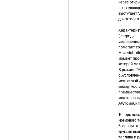
через откры
позволяющие
выступает V
двигателем.
Характеризу
(спереди —
увеличенно
помогает с
Maverick об
момент проб
которой мо
В режиме "
обусловлен
межосевой 
между моста
предшестве
межколесны
AWтомобиля
Теперь неск
кремового т
боковым ок
кругами выд
топлива и р