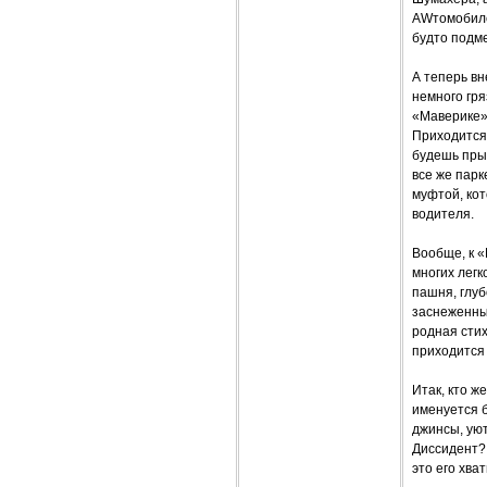
AWтомобилем
будто подм
А теперь вн
немного гря
«Маверике» 
Приходится
будешь прыг
все же парк
муфтой, ко
водителя.
Вообще, к 
многих легк
пашня, глуб
заснеженны
родная стих
приходится 
Итак, кто ж
именуется б
джинсы, уют
Диссидент? 
это его хват