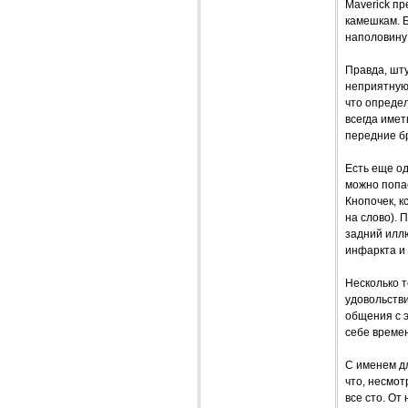
Maverick пр
камешкам. 
наполовину 
Правда, шту
неприятную
что определ
всегда имет
передние б
Есть еще од
можно попас
Кнопочек, к
на слово). 
задний иллю
инфаркта и
Несколько т
удовольстви
общения с 
себе време
С именем дл
что, несмот
все сто. От