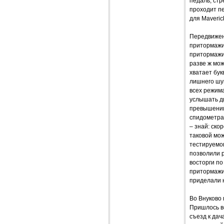
педаль, стр
проходит пе
для Maveric
Передвижени
притормажив
притормажи
разве ж мо
хватает бук
лишнего шум
всех режима
услышать д
превышении
спидометра 
– знай: ско
таковой мож
тестируемог
позволили р
восторги по
притормажив
приделали н
Во Внуково
Пришлось во
съезд к дач