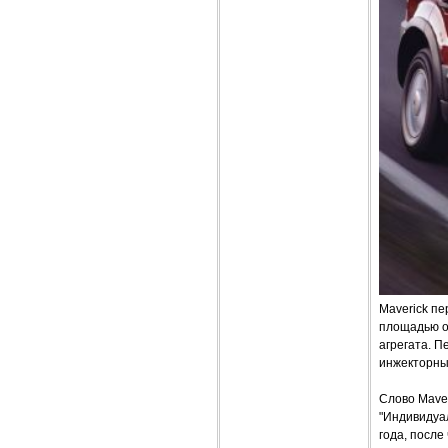
Maverick п
площадью ос
агрегата. П
инжекторны
Слово Maver
"Индивидуал
года, после