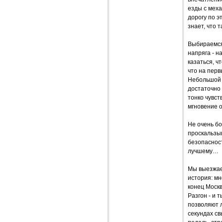
езды с меха
дорогу по э
знает, что 
Выбираемся
напряга - н
казаться, ч
что на перв
Небольшой п
достаточно 
тонко чувст
мгновение о
Не очень бо
проскальзыв
безопасност
лучшему…
Мы выезжае
история: мн
конец Москв
Разгон - и 
позволяют л
секундах с