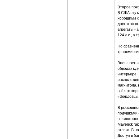
Второе поко
В США эту м
хорошими х
достаточно
агрегаты - 
124 л.с., а 
По сравнен
трансмисси
Внешность н
обводах куз
интерьере.
расположенн
магнитола, 
всё это хор
«фордовцы»
В роскошно
подушками 
возможност
Maverick г
отсека. В н
Доступ в ба