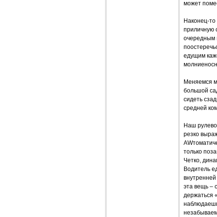
может поме
Наконец-то 
приличную с
очередным 
поостеречь
едущим каже
молниеносно
Меняемся м
большой сад
сидеть сзад
средней ком
Наш рулево
резко выра
AWтоматиче
только поза
Четко, дина
Водитель ед
внутренней 
эта вещь – 
держаться «
наблюдаешь
незабываем