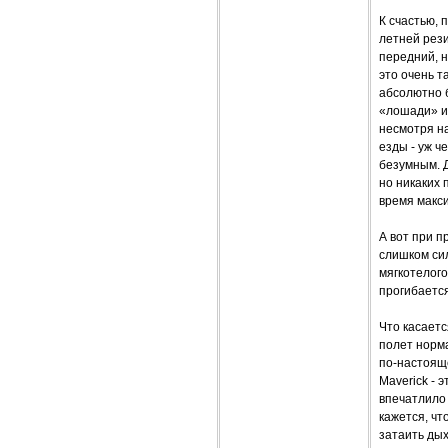
К счастью, 
летней рез
передний, н
это очень т
абсолютно 
«лошади» и
несмотря на
езды - уж ч
безумным. Д
но никаких 
время макс
А вот при п
слишком си
мягкотелого
прогибаетс
Что касает
полет норм
по-настоящ
Maverick - 
впечатлило
кажется, чт
затаить дых