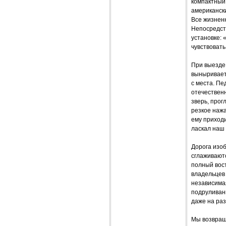
компактный
американски
Все жизнен
Непосредст
установке: 
чувствовать
При выезде 
выныривает
с места. Пе
отечественн
зверь, прог
резкое нажа
ему приходи
ласкал наш 
Дорога изоб
сглаживают
полный вост
владельцев 
независима
подруливан
даже на раз
Мы возвраща