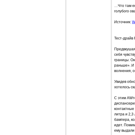
…Что там ещ
голубого ов
Источник:
W
Тест-драйв 
Предвкушая 
себя чувств
границы. Он
раньше». И 
волнения, о
Увидев обно
хотелось ск
С этим AWто
диспансериз
контактные 
литра и 2,3
бампера, ко
идет. Помим
ему выдали