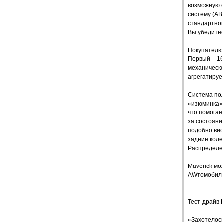
возможную 
систему (AB
стандартног
Вы убедитес
Покупателю 
Первый – 16
механическо
агрегатируе
Система по
«изюминка»
что помогае
за состоян
подобно ви
задние кол
Распределе
Maverick м
AWтомобил
Тест-драйв 
«Захотелось