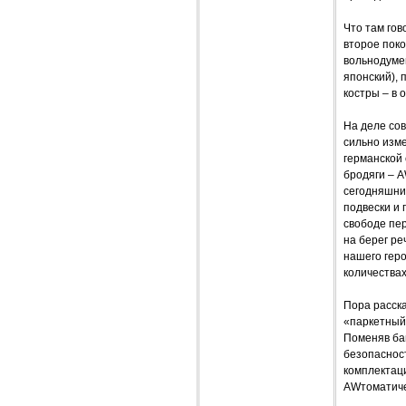
Что там гов
второе поко
вольнодумец
японский), 
костры – в 
На деле сов
сильно изм
германской 
бродяги – 
сегодняшни
подвески и
свободе пер
на берег ре
нашего геро
количествах
Пора расска
«паркетный
Поменяв ба
безопасност
комплектац
AWтоматиче