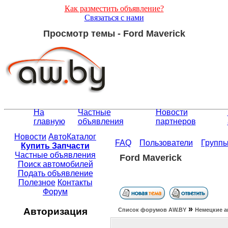
Как разместить объявление?
Связаться с нами
Просмотр темы - Ford Maverick
На
Частные
Новости
главную
объявления
партнеров
Новости
АвтоКаталог
FAQ
Пользователи
Групп
Купить Запчасти
Частные объявления
Ford Maverick
Поиск автомобилей
Подать объявление
Полезное
Контакты
Форум
»
Авторизация
Список форумов АW.BY
Немецкие а