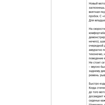
Новый мотор
заглохнешь
внятная пед
пробок. С «
Для младшей
На скорост
комфортабе
демонстриру
нечего), шу
очередной 
аккуратно п
тихонечко, 
поведение 
Не стоит се
– вкусно бы
заднему див
ремень: рыв
Быстро езди
Когда степе
до того мо
досаждает 
сиденье каж
Шумахера, 