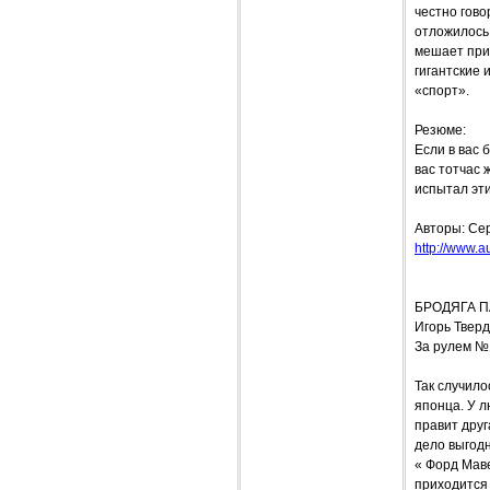
честно гово
отложилось
мешает при 
гигантские 
«спорт».
Резюме:
Если в вас 
вас тотчас 
испытал эт
Авторы: Се
http://www.a
БРОДЯГА 
Игорь Твер
За рулем №
Так случило
японца. У л
правит друг
дело выгод
« Форд Мав
приходится