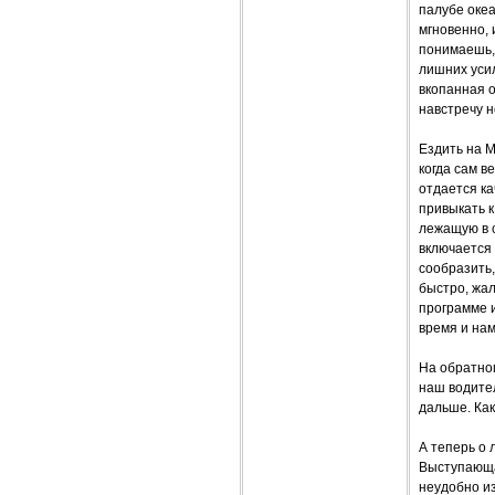
палубе оке
мгновенно, 
понимаешь,
лишних усил
вкопанная о
навстречу 
Ездить на M
когда сам в
отдается ка
привыкать к
лежащую в с
включается 
сообразить,
быстро, жал
программе и
время и на
На обратном
наш водител
дальше. Как
А теперь о 
Выступающая
неудобно из