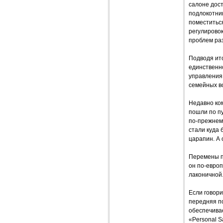
салоне дост
подлокотник
поместитьс
регулировок
проблем раз
Подводя ито
единственно
управления,
семейных во
Недавно ком
пошли по пу
по-прежнем
стали куда 
царапин. А 
Перемены п
он по-евро
лаконичной
Если говори
передняя по
обеспечива
«Personal S