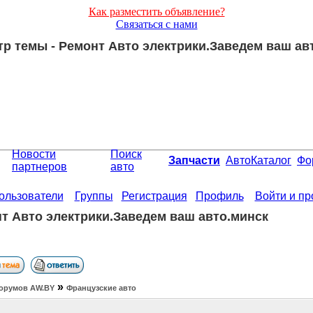
Как разместить объявление?
Связаться с нами
р темы - Ремонт Авто электрики.Заведем ваш ав
Новости
Поиск
Запчасти
АвтоКаталог
Фо
партнеров
авто
ользователи
Группы
Регистрация
Профиль
Войти и п
т Авто электрики.Заведем ваш авто.минск
»
орумов АW.BY
Французские авто