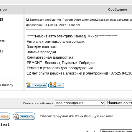
втор
Сообщение
23
Заголовок сообщения: Ремонт Авто электрики.Заведем ваш авто.минс
Добавлено: Вт Окт 04, 2016 11:02 am
"""""""Ремонт авто электрики! выезд. Минск""""""""""""""""
ован:
Авто электрик-микро электронщик.
Заведем ваш авто
31
Замена проводки.
Компьютерная диагностика!
РЕМОНТ:- Легковых, Грузовых ,Гибридов..
Ремонт и установка доп. оборудования.
12 лет опыта ремонта электрики и электроники! +37525 9413
к началу
Показать сообщения:
Список форумов АW.BY
->
Французские авто
а
1
из
1