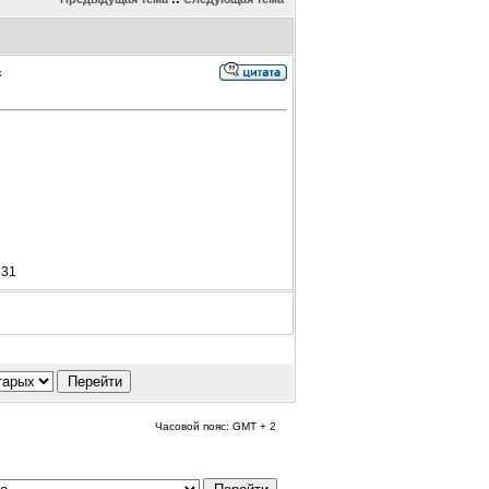
к
631
Часовой пояс: GMT + 2