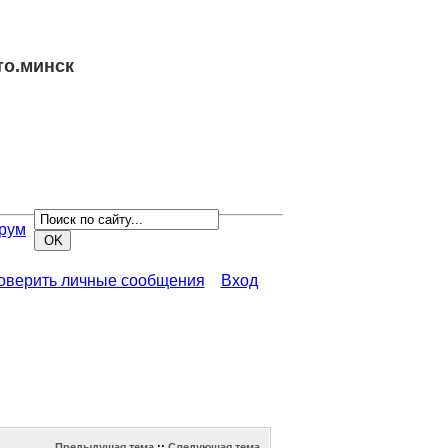
то.минск
рум
роверить личные сообщения
Вход
Предыдущая тема
::
Следующая тема