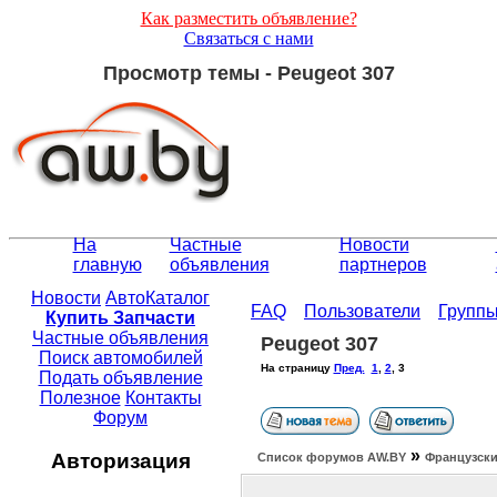
Как разместить объявление?
Связаться с нами
Просмотр темы - Peugeot 307
На
Частные
Новости
главную
объявления
партнеров
Новости
АвтоКаталог
FAQ
Пользователи
Групп
Купить Запчасти
Частные объявления
Peugeot 307
Поиск автомобилей
На страницу
Пред.
1
,
2
,
3
Подать объявление
Полезное
Контакты
Форум
»
Авторизация
Список форумов АW.BY
Французски