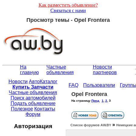
Как разместить объявление?
Связаться с нами
Просмотр темы - Opel Frontera
На
Частные
Новости
главную
объявления
партнеров
Новости
АвтоКаталог
FAQ
Пользователи
Групп
Купить Запчасти
Частные объявления
Opel Frontera
Поиск автомобилей
На страницу
Пред.
1
,
2
,
3
Подать объявление
Полезное
Контакты
Форум
»
Авторизация
Список форумов АW.BY
Немецкие а