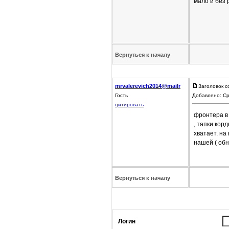
мало и без
Вернуться к началу
mrvalerevich2014@mailr
Заголовок с
Гость
Добавлено: Ср
цитировать
фронтера в 
, тапки кор
хватает. на
нашей ( обн
Вернуться к началу
Логин