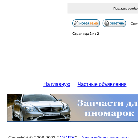
Показать сообщ
Спи
Страница
2
из
2
На главную
Частные объявления
Copyright © 2006-2023 "
AW.BY
" -
Автомобили
,
запчасти
,