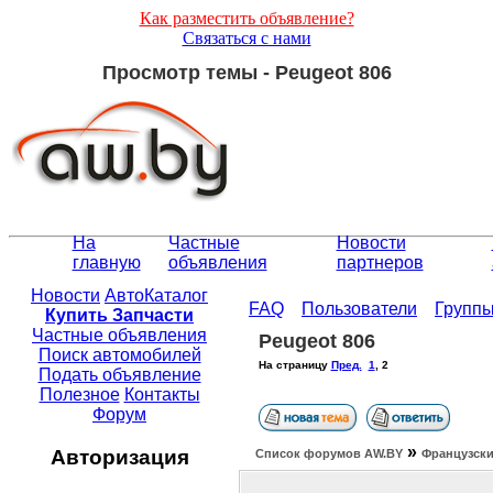
Как разместить объявление?
Связаться с нами
Просмотр темы - Peugeot 806
На
Частные
Новости
главную
объявления
партнеров
Новости
АвтоКаталог
FAQ
Пользователи
Групп
Купить Запчасти
Частные объявления
Peugeot 806
Поиск автомобилей
На страницу
Пред.
1
,
2
Подать объявление
Полезное
Контакты
Форум
»
Авторизация
Список форумов АW.BY
Французски