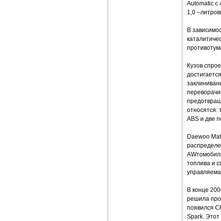
Automatic с
1,0 –литров
В зависимос
каталитичес
противотума
Кузов спрое
достигаетс
заклиниван
переворачи
предотвращ
относятся:
ABS и две 
Daewoo Mat
распределе
AWтомобиля
топлива и 
управляема
В конце 20
решила про
появился Ch
Spark. Этот