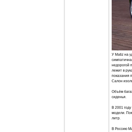
У Matiz на 
симпатичная
недорогой 
лежит в рук
показания п
Салон изол
Объём багаж
сиденья.
В 2001 году
модели. Пом
литр.
В Россию Ma