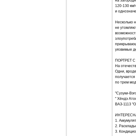
на загородн
120-130 км/
и однозначе
Несколько н
не утомляю
возможности
злоупотребл
прикрывающ
уязвимые д
ПОРТРЕТ 
На отечеств
Одни, вроде
получается 
по трем мо
"Сузуки-Вэго
" Хёндэ Атос
ВАЗ-1113 "Ок
ИНТЕРЕСН
1. Аккумуля
2. Расклад
3. Кондицио