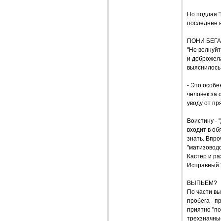
Но подлая "
последнее в
ПОНИ БЕГА
"Не волнуйт
и доброжела
выяснилось,
- Это особ
человек за 
уводу от п
Воистину - 
входит в об
знать. Впро
"матизоводо
Кастер и ра
Исправный "
ВЫПЬЕМ?
По части вы
пробега - п
приятно "по
трехзначные