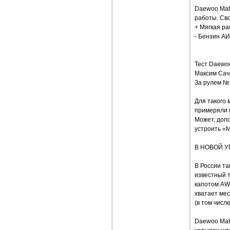
Daewoo Mat
работы. Сво
+ Мягкая ра
- Бензин АИ
Тест Daewoo
Максим Сач
За рулем №
Для такого 
примеряли 
Может, доп
устроить «
В НОВОЙ У
В России т
известный т
капотом AW
хватает мес
(в том числ
Daewoo Mati