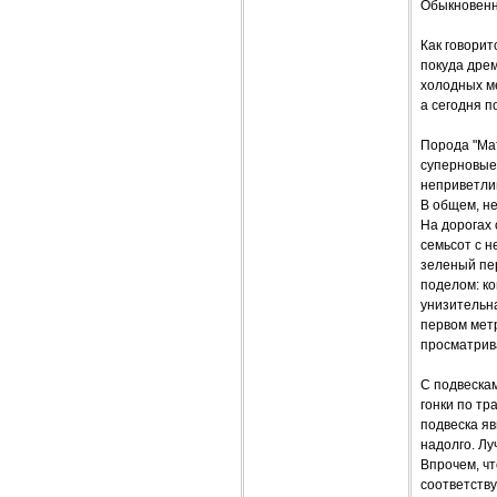
Обыкновенн
Как говорит
покуда дрем
холодных ме
а сегодня п
Порода "Мат
суперновые 
неприветлив
В общем, не
На дорогах 
семьсот с н
зеленый пер
поделом: к
унизительн
первом метр
просматрива
С подвескам
гонки по тр
подвеска яв
надолго. Лу
Впрочем, чт
соответству