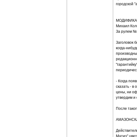
городской "
МОДИФИКАЦ
Михаил Кол
За рулем №
Заголовок б
когда-нибу
производные
редакционно
"гарантийку
периодическ
- Когда поя
сказать - в
цены, ни о
утвердим и 
После тако
АМАЗОНСК
Действитель
Матиз" цвет