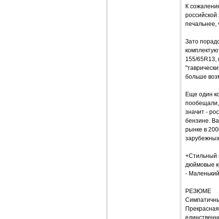
К сожалению
российской 
печальнее, 
Зато порадо
комплектую
155/65R13, 
"таврически
больше воз
Еще один ко
пообещали, 
значит - ро
бензине. Ва
рынке в 200
зарубежных
+Стильный э
дюймовые к
- Маленький
РЕЗЮМЕ
Симпатичный
Прекрасная 
единственн