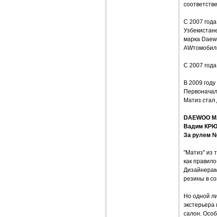
соответстве
С 2007 года
Узбекистан
марка Daewo
AWтомобили
С 2007 год
В 2009 году
Первоначаль
Матиз стал 
DAEWOO MA
Вадим КР
За рулем №
"Матиз" из 
как правило
Дизайнерам 
резины в с
Но одной л
экстерьера 
салон. Осо