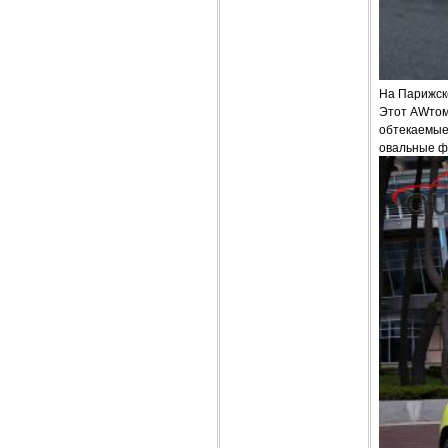
На Парижск
Этот AWтом
обтекаемые
овальные ф