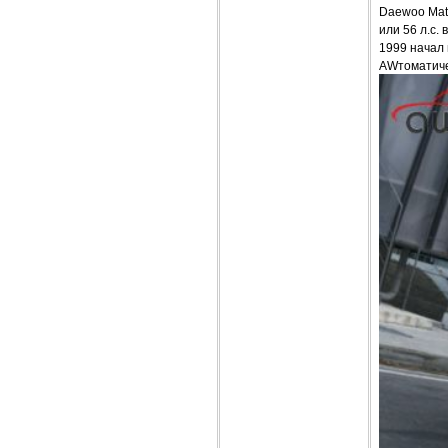
Daewoo Mati
или 56 л.с.
1999 начал 
AWтоматиче