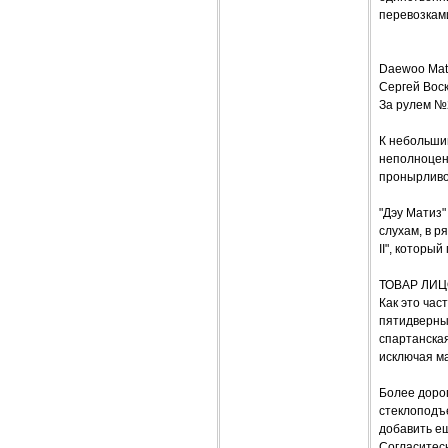
перевозкам
Daewoo Mat
Сергей Вос
За рулем №
К небольшим
неполноцен
пронырливо
"Дэу Матиз"
слухам, в р
II", которы
ТОВАР ЛИ
Как это час
пятидверны
спартанская
исключая ма
Более доро
стеклоподъе
добавить ещ
Согласитесь