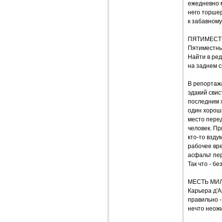
ежедневно м
него торшер
к забавному
ПЯТИМЕСТН
Пятиместный
Найти в ред
на заднем с
В репортажа
эдакий свис
последним х
один хороши
место перед
человек. Пр
кто-то взду
рабочее вре
асфальт пер
Так что - б
МЕСТЬ МИ
Карьера д'А
правильно -
нечто неожи