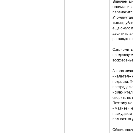
Впрочем, мн
своими сил
переносится
Упомянутая 
тысяч рубл
еще около п
десяти план
раскладка п
Сэкономить 
предсказуе
воскресенье
За всю жизн
«налетел» н
подвески. П
пострадал о
исключитель
спорить не 
Поэтому же
«Матизе», е
наихудшем р
полностью 
Общие впеч