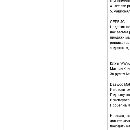
компромисс
4. Все эти 
5. Рационал
СЕРВИС
Над этим по
нас весьма 
продажи маш
решившись 
задержкам,
КЛУБ "AWт
Михаил Кол
За рулем №
Daewoo Mat
Изготовите
Год выпуска
В эксплуата
Пробег на м
Не знаю, ск
давнее жел
поездить на