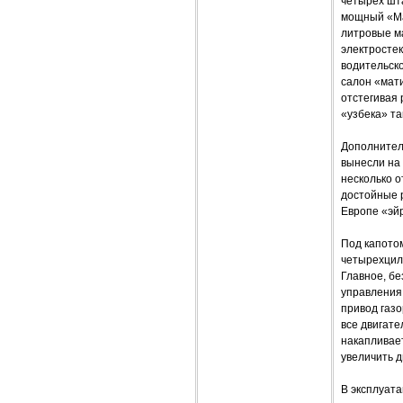
четырех шт
мощный «Ма
литровые м
электростек
водительско
салон «мати
отстегивая 
«узбека» так
Дополнител
вынесли на 
несколько о
достойные 
Европе «эй
Под капото
четырехцил
Главное, бе
управления 
привод газо
все двигат
накапливает
увеличить 
В эксплуата