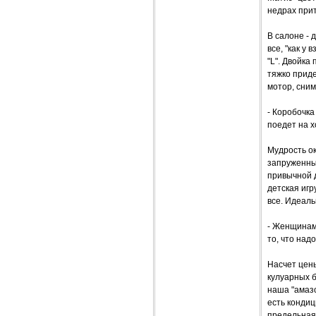
недрах при
В салоне - 
все, "как у
"L". Двойка 
тяжко приде
мотор, сним
- Коробочка
поедет на х
Мудрость ок
запруженны
привычной 
детская игр
все. Идеаль
- Женщинам 
то, что над
Насчет цен
кулуарных б
наша "амаз
есть кондиц
предельная 