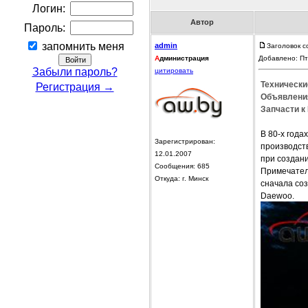
Логин:
Автор
Пароль:
запомнить меня
admin
Заголовок с
А
дминистрация
Добавлено: Пт
Забыли пароль?
цитировать
Технически
Регистрация →
Объявления
Запчасти к
В 80-х года
Зарегистрирован:
производств
12.01.2007
при создани
Сообщения: 685
Примечатель
Откуда: г. Минск
сначала соз
Daewoo.