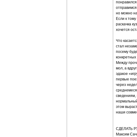
понравился
отправимся 
но можно на
Если к тому
раскачка ку
хочется ост
Что касаетс
стал незаме
посему буде
конкретных 
Между прочи
мол, а вдру
эдакое «игр
первые пое
через неде
среднемесяч
сведениям, 
нормальный
этом выраст
наши совме
СДЕЛАТЬ Р
Максим Сач