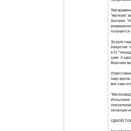
Тем времене
"матизик" з
быстрее. "A
редакционно
получается 
За руль сад
Напротив - 
в 51 "лошад
хуже. А зде
Впрочем, мо
Ответствен
пару кругов
все-таки ос
"Матизовод"
Испытания з
сексуальную
несколько и
ОДНОЙ ТУ