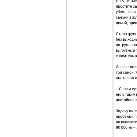
На 51-й ты
простите за
убежав при 
съемки в жу
домой, прив
Стало груст
без выходны
натруженно 
выгрузке, а
спаситель 
Дефект оказ
той самой г
«матизик» в
– С этим «у
его с таким
достойное з
Задачу вып
пробежки: п
на югославс
90 000 км 