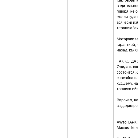
Как говорит
водительски
говоря, не 
ежели куда 
всячески из
терапию "ам
Моторчик за
гарантией, 
назад, как 
ТАК КОГДА
Ожидать воц
состоится.
способна пе
худшему, на
топлива обя
Впрочем, не
выдадим реа
AWтоПАРК: 
Михаил Кол