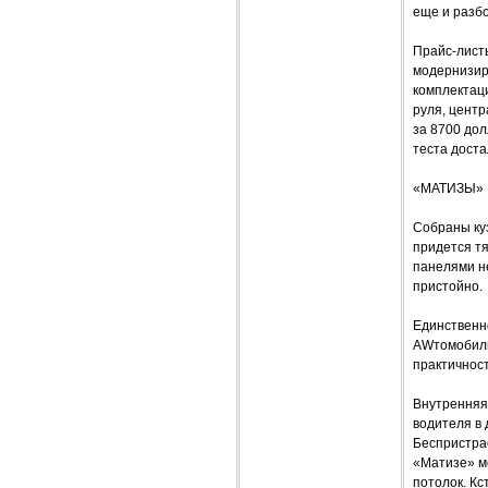
еще и разб
Прайс-листы
модернизир
комплектац
руля, цент
за 8700 дол
теста доста
«МАТИЗЫ»
Собраны куз
придется т
панелями н
пристойно.
Единственн
AWтомобиль
практичност
Внутренняя 
водителя в 
Беспристра
«Матизе» ме
потолок. Кс