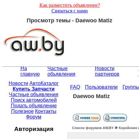
Как разместить объявление?
Связаться с нами
Просмотр темы - Daewoo Matiz
На
Частные
Новости
главную
объявления
партнеров
Новости
АвтоКаталог
FAQ
Пользователи
Групп
Купить Запчасти
Частные объявления
Daewoo Matiz
Поиск автомобилей
Подать объявление
Полезное
Контакты
Форум
»
Авторизация
Список форумов АW.BY
Корейские 