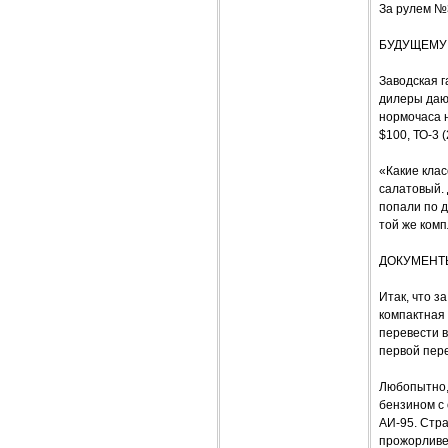
За рулем №
БУДУЩЕМУ
Заводская г
дилеры дают
нормочаса н
$100, ТО-3 (
«Какие клас
салатовый. 
попали по д
той же комп
ДОКУМЕНТ
Итак, что 
компактная 
перевести в
первой пере
Любопытно,
бензином с
АИ-95. Стра
прожорливее