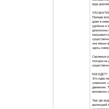
куда дороже
ЧТО ВНУТР
Прежде всег
даже в зимн
удобные и х
диапазоны 
оказывается
существенн
они явные 
здесь сове
Скромные р
поездок на 
существенно
КАК ЕДЕТ?
Это едва ли
сомнения, с
движение. "
мгновенно 
Там, где в
маленький п