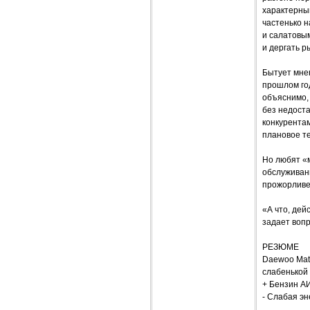
характерны
частенько н
и салатовым
и дергать 
Бытует мне
прошлом год
объяснимо, 
без недост
конкурентам
плановое т
Но любят «м
обслуживан
прожорливе
«А что, дей
задает вопр
РЕЗЮМЕ
Daewoo Mati
слабенькой 
+ Бензин АИ
- Слабая э