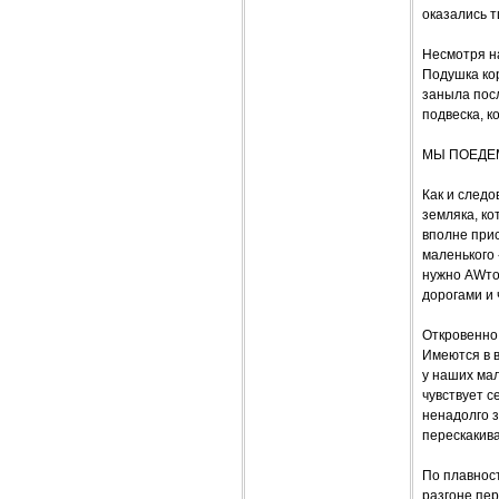
оказались 
Несмотря на
Подушка кор
заныла посл
подвеска, к
МЫ ПОЕДЕ
Как и следо
земляка, к
вполне прис
маленького 
нужно AWто
дорогами и
Откровенно 
Имеются в в
у наших мал
чувствует с
ненадолго 
перескакив
По плавнос
разгоне пер