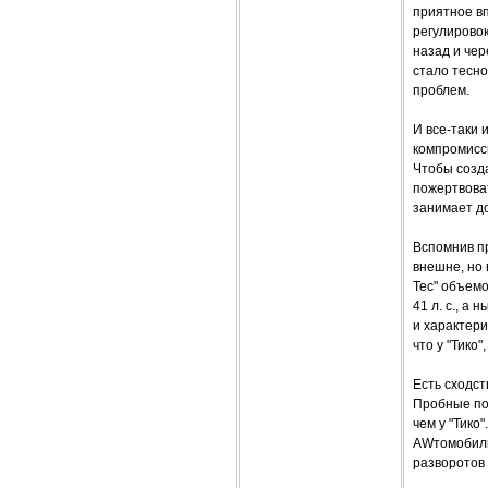
приятное в
регулировок
назад и чер
стало тесно
проблем.
И все-таки 
компромиссы
Чтобы созда
пожертвоват
занимает д
Вспомнив пр
внешне, но 
Тес" объемо
41 л. с., а
и характери
что у "Тико
Есть сходст
Пробные пое
чем у "Тико
AWтомобильч
разворотов 