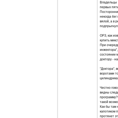
Владельцы В
первых пяти
Посторонни
некогда бег
вялой, а в 
подпрыгнул 
ОРЗ, как из
купить микс
При очеред
инжектора",
состоянии м
доктору - на
"Доктора", 
воротами то
цилиндрикам
Честно гово
видны следы
программу? 
такой возм
Как бы там 
капотиком п
протянет эт