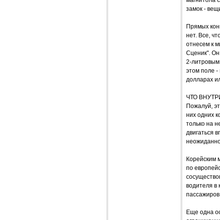
замок - ве
Прямых конк
нет. Все, ч
отнесем к м
Сценик". Он
2-литровым
этом поле -
долларах ил
ЧТО ВНУТР
Пожалуй, эт
них одних к
только на н
двигаться в
неожиданно 
Корейским 
по европей
сосущество
водителя в 
пассажиров
Еще одна о