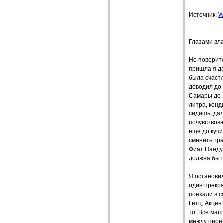
Источник:
W
Глазами вл
Не поверите
пришла я дв
была счаст
доводил до 
Самары до М
литра, кон
сидишь, дал
почувствова
еще до куч
сменить тра
Фиат Панду 
должна быть
Я остановил
один прекра
поехали в с
Гетц, Акцен
то. Все ма
между пере