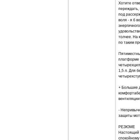
Хотите отве
переждать, 
под рассерж
воля - я б 
энергичного
удовольстви
толчее. На 
по таким п
Пятиместны
платформе "
четырехцил
1,5 л. Для 
четырехсту
+ Большие 
комфортабе
вентиляции,
- Непривычн
защиты мото
РЕЗЮМЕ
Настоящий 
спокойному