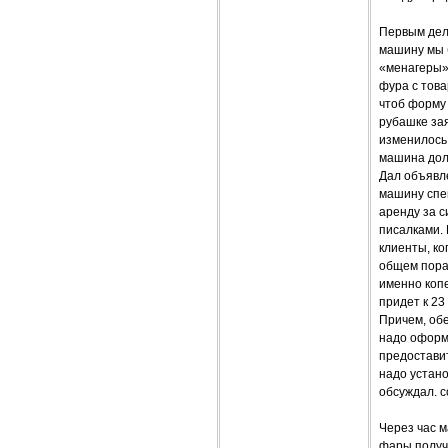
Первым дело
машину мы б
«менагеры» 
фура с това
чтоб форму 
рубашке зая
изменилось.
машина долж
Дал объявле
машину спец
аренду за с
писалками. 
клиенты, ко
общем порад
именно копе
придет к 23 
Причем, обе
надо оформл
предоставит
надо устано
обсуждал. с
Через час м
фары получш