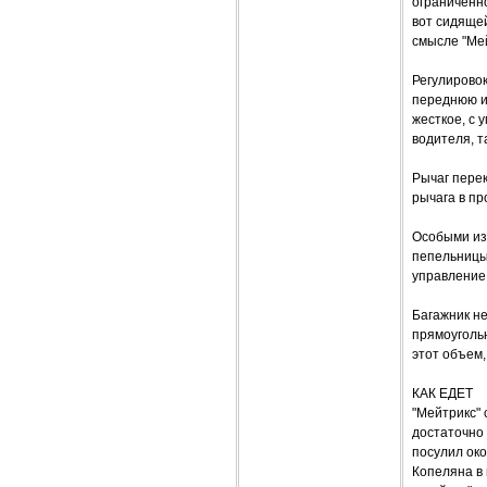
ограниченно
вот сидящей
смысле "Мей
Регулировок
переднюю и 
жесткое, с 
водителя, т
Рычаг пере
рычага в пр
Особыми изы
пепельницы
управление 
Багажник не
прямоугольн
этот объем,
КАК ЕДЕТ
"Мейтрикс" 
достаточно 
посулил око
Копеляна в 