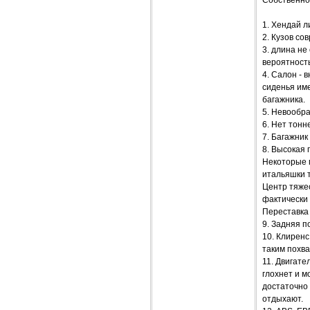
1. Хендай л
2. Кузов со
3. длина не
вероятность
4. Салон - 
сиденья име
багажника.
5. Невообра
6. Нет тонн
7. Багажник
8. Высокая 
Некоторые п
итальяшки т
Центр тяжес
фактически
Переставка 
9. Задняя п
10. Клиренс
таким похв
11. Двигате
глохнет и м
достаточно 
отдыхают.