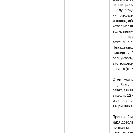
сильно расс
предупрежда
ни приходил
машине, обс
хотел магни
единственно
не очень нр
тоже. Мне п
Ненадежно. 
выводить).
волнуйтесь,
застраховал
августа (от
Стоит моя м
еще больше 
ответ, так 
зашел в 12 
мы проверил
забрызгана
Прошло 2 ме
как я довол
лучшая маши
Собственно 