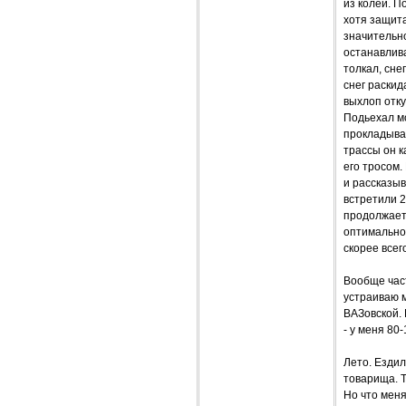
из колеи. П
хотя защита
значительно
останавлива
толкал, сне
снег раскид
выхлоп отку
Подьехал мо
прокладывая
трассы он к
его тросом.
и рассказыв
встретили 2
продолжает 
оптимально
скорее всег
Вообще част
устраиваю м
ВАЗовской. 
- у меня 80
Лето. Ездил
товарища. Т
Но что меня