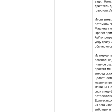
ездил была 
двигатель д
говорили. 
Итоги зимы.
потом обиль
Машина у ме
Пробег прим
AWтопрогрев
уеду сразу 
обычно отсу
Из мерканти
осознал, на
главное ока
простят мен
вперед скаж
целостность
машины при
машины. Под
своя специф
потрескалис
Если есть д
из рога изо
вибрация и 