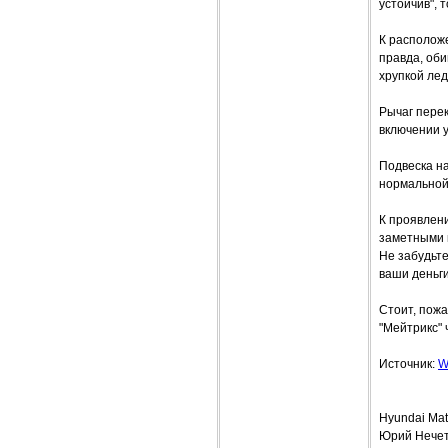
устойчив", 
К расположе
правда, оби
хрупкой лед
Рычаг пере
включении у
Подвеска на
нормальной
К проявлени
заметными к
Не забудьте
ваши деньги
Стоит, пожа
"Мейтрикс" 
Источник:
W
Hyundai Ma
Юрий Нече