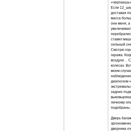
«черпаешь»,
Если 12_шка
доставая по
масса больш
они меня, а
увеличивает
перебрались
ставил маши
сильный сне
Смотрю гора
гаража. Ког
воздухе… Сд
колесах. Во
моем случае
наблюдении 
диагнозом «
экстремалы,
задних подк
выковыряешь
личному оп
подобраны 
Дверь багаж
эргономично
дворника оч