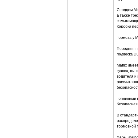
Сердцем Mat
а также тр
самым мощн
Коробка пе
Тормоза у M
Передняя п
подвеска Du
Matrix имее
кузова, вы
водителя и
рассчитанн
безопаснос
Топливный 
безопасная
В стандарт
распределе
тормозной п
Фары Hyunda