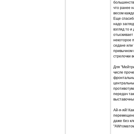
большинства
что ранее н
весом кажда
Еще спасибо
надо загляд
взгляд то и
отыскивает
некоторое 
седане или 
привычном м
стрелочки вс
Для "Мейтри
числе проче
фронтальны
центральны
противотум
передач так
выставочный
Ай-я-яй! Ка
перемещени
даже без кл
"AWтоматом"