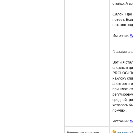
стойко. А в
Салон. Про 
потеет. Есл
потоков над
Источник:
W
Глазами вл
Вот и я ста
сложным циф
PROLOGI.Пе
наклону спи
электротяг
пришлось тя
регулировку
средней гро
хотелось бы
покупки.
Источник:
W
Вернуться к началу