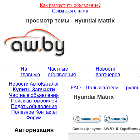
Как разместить объявление?
Связаться с нами
Просмотр темы - Hyundai Matrix
На
Частные
Новости
главную
объявления
партнеров
Новости
АвтоКаталог
FAQ
Пользователи
Групп
Купить Запчасти
Частные объявления
Hyundai Matrix
Поиск автомобилей
Подать объявление
Полезное
Контакты
Форум
»
Авторизация
Список форумов АW.BY
Корейские 