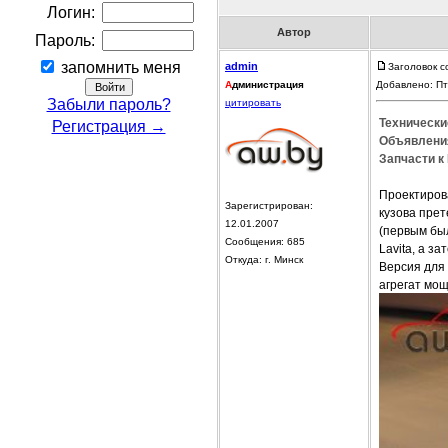
Логин:
Автор
Пароль:
запомнить меня
admin
Заголовок с
А
дминистрация
Добавлено: Пт
Забыли пароль?
цитировать
Технически
Регистрация →
Объявления
Запчасти к 
Проектирова
Зарегистрирован:
кузова пре
12.01.2007
(первым был
Сообщения: 685
Lavita, а з
Откуда: г. Минск
Версия для 
агрегат мощ