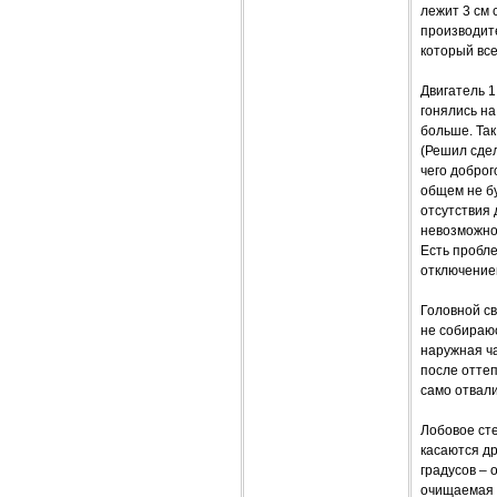
лежит 3 см 
производите
который все
Двигатель 1
гонялись на
больше. Так
(Решил сдел
чего доброг
общем не бу
отсутствия 
невозможно.
Есть пробл
отключением
Головной св
не собираюс
наружная ча
после оттеп
само отвали
Лобовое ст
касаются др
градусов – 
очищаемая 