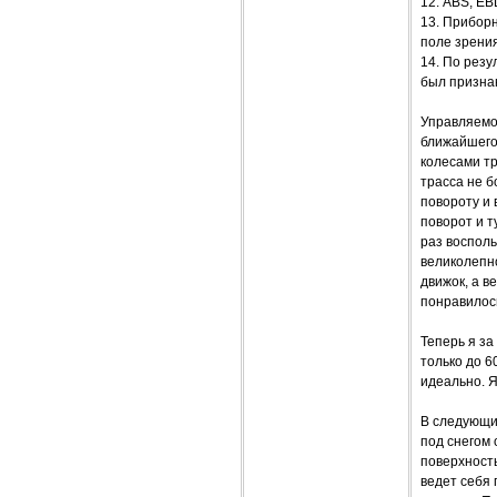
12. ABS, EB
13. Приборн
поле зрени
14. По резу
был призна
Управляемос
ближайшего 
колесами тр
трасса не б
повороту и 
поворот и т
раз восполь
великолепно
движок, а в
понравилось
Теперь я за
только до 6
идеально. Я
В следующий
под снегом 
поверхность
ведет себя 