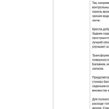
Так, напри
контрольных
панель выне
зрения води
легче.
Кресла добр
Задние сиде
пространств
лучший обзо
улучшает аэ
Трансформа
поверхность
Багажник, н
запаска.
Предусмотр
стенках ба
сиденьем ес
множество м
Для полног
расходе топ
другое. Сп