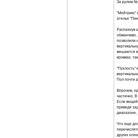
За рулем №
"Мейтрикс"
ателье "Пи
Распахнув ш
обманчиво, 
позволили н
вертикальну
мешаются в
кромках, та
"Пухлость" 
вертикальн
Пол почти р
Впрочем, пр
частично. В
Если вещей 
приведя зад
диапазоне, 
Что еще дол
перечислят
других осен