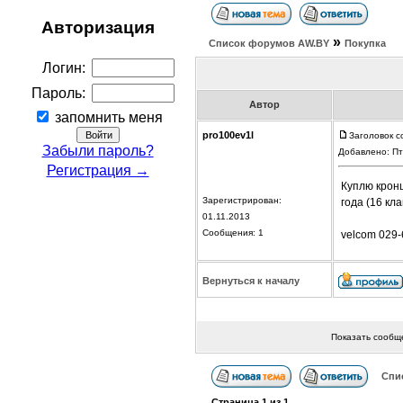
Авторизация
»
Список форумов АW.BY
Покупка
Логин:
Пароль:
Автор
запомнить меня
pro100ev1l
Заголовок с
Забыли пароль?
Добавлено: Пт
Регистрация →
Куплю кронш
Зарегистрирован:
года (16 кл
01.11.2013
Сообщения: 1
velcom 029-
Вернуться к началу
Показать сообщ
Спи
Страница
1
из
1