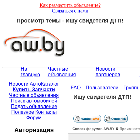
Как разместить объявление?
Связаться с нами
Просмотр темы - Ищу свидетеля ДТП!
На
Частные
Новости
главную
объявления
партнеров
Новости
АвтоКаталог
FAQ
Пользователи
Групп
Купить Запчасти
Частные объявления
Ищу свидетеля ДТП!
Поиск автомобилей
Подать объявление
Полезное
Контакты
Форум
»
Авторизация
Список форумов АW.BY
Происшест