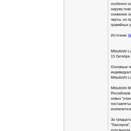
особенно на
наружу пово
снижение э
черты, но п
гравийных у
Источник:
W
Mitsubishi 
15 Октября
Основные че
индивидуаль
Мitsubishi L
Мitsubishi 
Российском
новых "улан
поставлятьс
исключитель
За тридцать
"Лансеров",
году вышла 