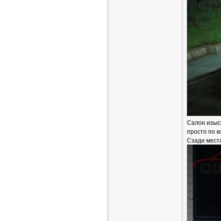
Салон изыск
просто по к
Сзади места