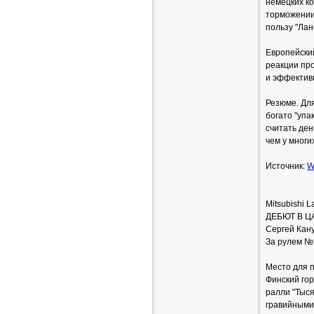
немецких ко
торможении
пользу "Лан
Европейски
реакции про
и эффектив
Резюме. Для
богато "упа
считать ден
чем у многи
Источник:
W
Mitsubishi L
ДЕБЮТ В Ц
Сергей Кан
За рулем №
Место для 
Финский гор
ралли "Тыся
гравийными