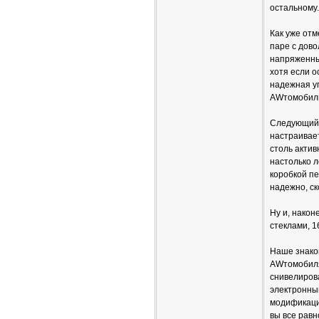
остальному.
Как уже отм
паре с дово
напряженных
хотя если о
надежная у
AWтомобилю
Следующий н
настраивает
столь актив
настолько л
коробкой пе
надежно, ск
Ну и, након
стеклами, 
Наше знако
AWтомобиля
снивелирова
электронный
модификация
вы все равн