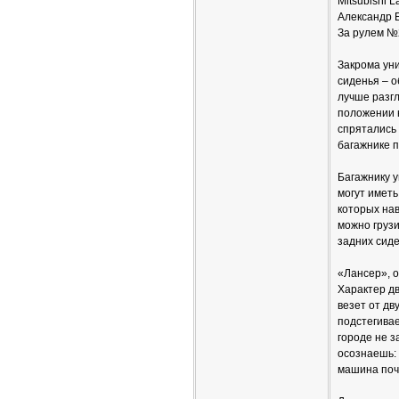
Mitsubishi L
Александр 
За рулем №
Закрома уни
сиденья – о
лучше разгл
положении н
спрятались 
багажнике п
Багажнику у
могут иметь
которых нав
можно грузи
задних сиде
«Лансер», о
Характер д
везет от дв
подстегива
городе не з
осознаешь: 
машина почт