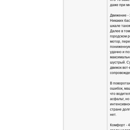
даже при мн
Движение - 
Никаких бас
шкале тахом
Далее в том
городском 
мотор, пере
пониженную
удачно и по
максимальн
шустрый. Су
движок вот-
сопровожден
В поворотах
ошибок, маш
что водител
асфальт, но
интенсивнос
стране долг
нет.
Комфорт - 4