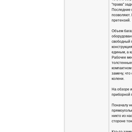
"права" зад
Последние н
позволяют.
претензий.
Объем багаж
оборудован
свободный п
конструкци
единым, а 
Рабочее мес
толстенные 
компактном 
замечу, что
колени.
На обзоре и
приборной п
Поначалу не
прямоугольн
никто из на
стороне тон
Кто-то заме