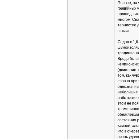
Первое, на
гравийных у
прошедших н
многом. Сна
тернистее д
шасси.
Седан с 1,6
шумоизоляц
традиционн
Вроде бы в 
чемпионских
(движение-т
том, как чу
словно прил
однозначны
небольшие 
работоспос
этом не поя
трамплинов
обнаглевши
состояния р
камней, хле
что в очере
очень удачл