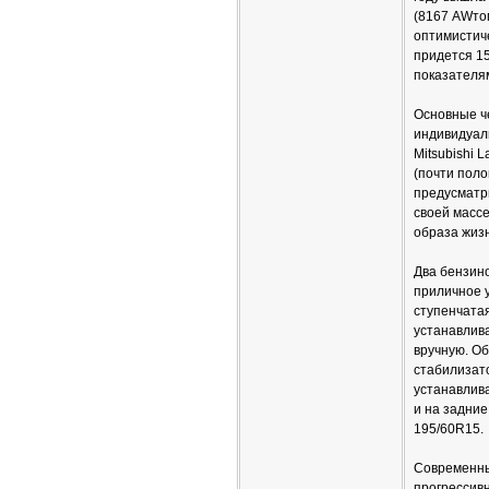
(8167 AWтом
оптимистич
придется 15
показателя
Основные че
индивидуаль
Мitsubishi 
(почти поло
предусматри
своей массе
образа жизни
Два бензино
приличное у
ступенчатая
устанавлив
вручную. О
стабилизат
устанавлив
и на задние
195/60R15.
Современны
прогрессив