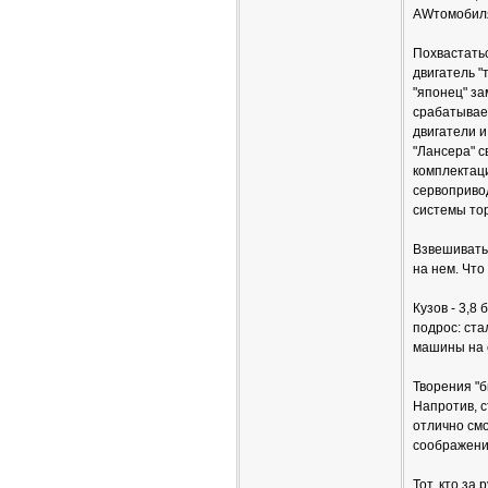
AWтомобиля
Похвастатьс
двигатель "
"японец" з
срабатывает
двигатели и
"Лансера" с
комплектаци
сервопривод
системы то
Взвешивать 
на нем. Что
Кузов - 3,8
подрос: ста
машины на с
Творения "б
Напротив, с
отлично см
соображени
Тот, кто за