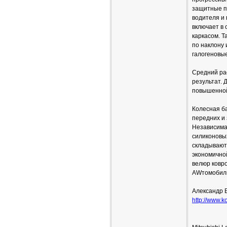
защитные п
водителя и 
включает в
каркасом. Т
по наклону
галогеновы
Средний рас
результат. 
повышенной
Колесная ба
передних и 
Независима
силиконовы
складываютс
экономичной
велюр ковро
AWтомобиль
Александр 
http://www.ko