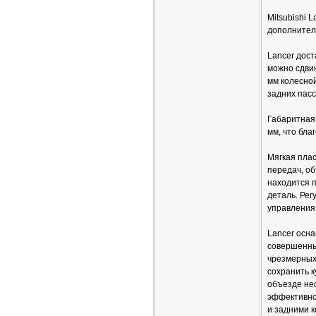
Mitsubishi 
дополнител
Lancer дост
можно сдвин
мм колесной
задних пас
Габаритная 
мм, что бла
Мягкая плас
передач, об
находится п
деталь. Ре
управления
Lancer осн
совершенны
чрезмерных
сохранить к
объезде нео
эффективно
и задними 