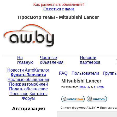
Как разместить объявление?
Связаться с нами
Просмотр темы - Mitsubishi Lancer
На
Частные
Новости
главную
объявления
партнеров
Новости
АвтоКаталог
FAQ
Пользователи
Групп
Купить Запчасти
Частные объявления
Mitsubishi Lancer
Поиск автомобилей
На страницу
Пред.
1
,
2
,
3
След.
Подать объявление
Полезное
Контакты
Форум
»
Авторизация
Список форумов АW.BY
Японские а