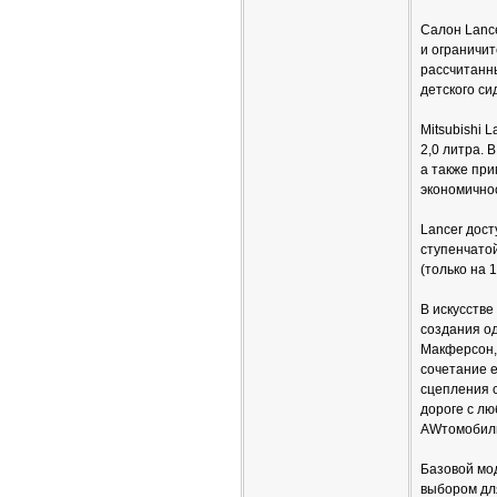
Салон Lanc
и ограничи
рассчитанны
детского си
Mitsubishi 
2,0 литра. 
а также пр
экономичнос
Lancer дост
ступенчато
(только на 
В искусстве
создания о
Макферсон,
сочетание е
сцепления с
дороге с лю
AWтомобиль
Базовой мод
выбором для