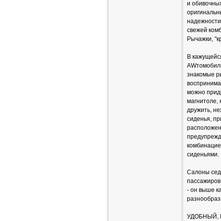
и обивочных
оригинальн
надежности.
свежей комб
Рычажки, "
В кажущейся
AWтомобиль
знакомые ры
воспринимае
можно прид
магнитоле, 
дружить, не
сиденья, п
расположен
предупрежд
комбинацие
сиденьями.
Салоны седа
пассажиров 
- он выше к
разнообрази
УДОБНЫЙ,