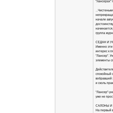
"лансерах"
...Чистеньк
непрекращаю
начале авгу
достоинству
начинается,
группа журн
СЕДАН И 
Именно эти
интерес к п
"Лансер". У
элементы сп
Действител
спокойный 
вобравшей 
и сколь пра
"Лансер"-ун
уже не прос
САЛОНЫ И
На первый в