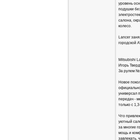
уровень осн
подушки без
электросте
салона, ок
колесо.
Lancer заня
городской 
Mitsubishi 
Игорь Твер
За рулем №
Новое покол
официально 
универсал п
передач - 
только с 1,
Что привле
уютный сало
за многие 
мощь и комф
завлекать, 