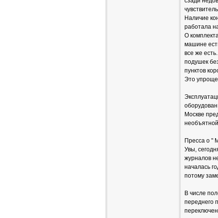
сзади недо
чувствитель
Наличие кон
работала на
О комплекта
машине есть
все же есть
подушек без
пунктов кор
Это упрощен
Эксплуатаци
оборудован 
Москве пре
необъятной
Пресса о " 
Увы, сегод
журналов не
началась го
потому зам
В числе пол
переднего п
переключени