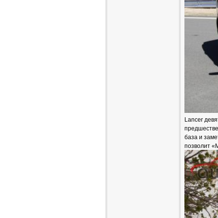
Lancer девя
предшествен
база и зам
позволит «M