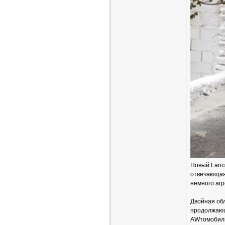
Новый Lance
отвечающая
немного аг
Двойная об
продолжающ
AWтомобиль 