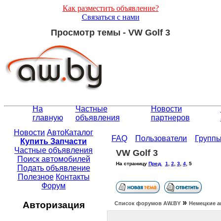
Как разместить объявление?
Связаться с нами
Просмотр темы - VW Golf 3
На
Частные
Новости
главную
объявления
партнеров
Новости
АвтоКаталог
FAQ
Пользователи
Групп
Купить Запчасти
Частные объявления
VW Golf 3
Поиск автомобилей
На страницу
Пред.
1
,
2
,
3
,
4
,
5
Подать объявление
Полезное
Контакты
Форум
»
Авторизация
Список форумов АW.BY
Немецкие а