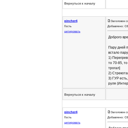
Вернуться к началу
pincher4
Заголовок 
Гость
Добавлено: Сб
цитировать
Доброго вре
Пару дней п
встало пару
1) Перегрев
то 70-85, т
трогал]
2) Стрекота
3) ГУР есть
руля (Интер
Вернуться к началу
pincher4
Заголовок 
Гость
Добавлено: Сб
цитировать