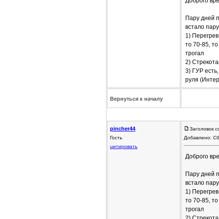
Доброго вре
Пару дней п
встало пару
1) Перегрев
то 70-85, т
трогал
2) Стрекота
3) ГУР есть
руля (Интер
Вернуться к началу
pincher44
Заголовок 
Гость
Добавлено: Сб
цитировать
Доброго вре
Пару дней п
встало пару
1) Перегрев
то 70-85, т
трогал
2) Стрекота