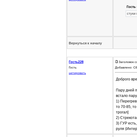
Гость 
стуки
Вернуться к началу
Гость228
Заголовок 
Гость
Добавлено: Сб
цитировать
Доброго вре
Пару дней п
встало пару
1) Перегрев
то 70-85, т
трогал]
2) Стрекота
3) ГУР есть
руля (Интер