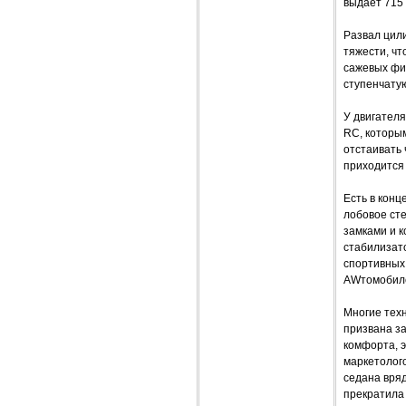
выдает 715
Развал цили
тяжести, ч
сажевых фил
ступенчатую
У двигател
RC, которы
отстаивать 
приходится
Есть в конц
лобовое ст
замками и к
стабилизат
спортивных
AWтомобиле
Многие техн
призвана з
комфорта, 
маркетолого
седана вряд
прекратила