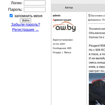
Логин:
Автор
Пароль:
запомнить меня
admin
Заголовок с
А
дминистрация
Добавлено: Пт
Забыли пароль?
Технически
Регистрация →
Объявления
Запчасти к 
Зарегистрирован:
12.01.2007
Peugeot 90
Сообщения: 685
Но с 908 RC
Откуда: г. Минск
в глаза, а 
И ни малейш
смесь изящ
клюв, а ок
смотрят по-