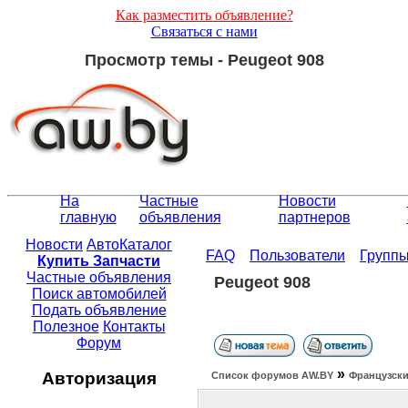
Как разместить объявление?
Связаться с нами
Просмотр темы - Peugeot 908
На
Частные
Новости
главную
объявления
партнеров
Новости
АвтоКаталог
FAQ
Пользователи
Групп
Купить Запчасти
Частные объявления
Peugeot 908
Поиск автомобилей
Подать объявление
Полезное
Контакты
Форум
»
Авторизация
Список форумов АW.BY
Французски