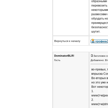
образными 
перевозить 
некоторыми
развесовки 
обуздать но
преимущест
безопаснос
шутит.
Вернуться к началу
DominatorBLR!
Заголовок с
Гость
Добавлено: Вт
во-превых, 
впрыска Co
Во-вторых в
но это уже 
Вот некотор
1.
www(тчк)peu
2.
www(тчк)dri