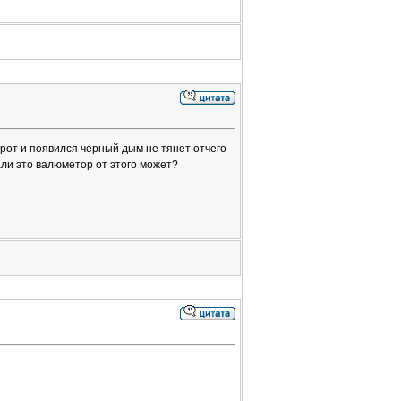
рот и появился черный дым не тянет отчего
али это валюметор от этого может?