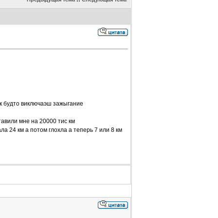
ак будто виключаэш зажыгание
авили мне на 20000 тис км
а 24 км а потом глохла а теперь 7 или 8 км