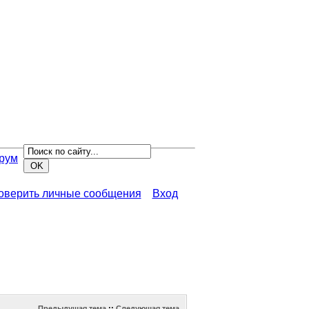
рум
роверить личные сообщения
Вход
Предыдущая тема
::
Следующая тема