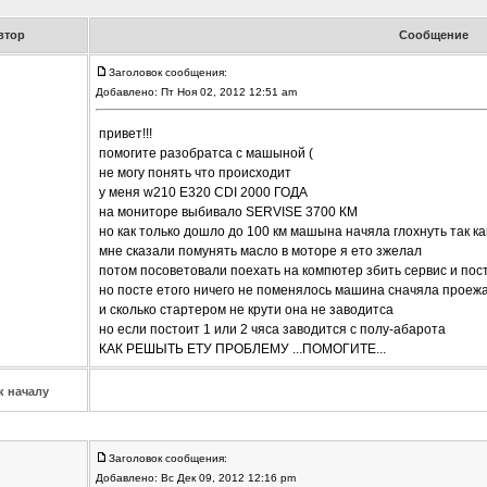
втор
Сообщение
Заголовок сообщения:
Добавлено: Пт Ноя 02, 2012 12:51 am
привет!!!
помогите разобратса с машыной (
не могу понять что происходит
у меня w210 E320 CDI 2000 ГОДА
на мониторе выбивало SERVISE 3700 КМ
но как только дошло до 100 км машына начяла глохнуть так к
мне сказали помунять масло в моторе я ето зжелал
потом посоветовали поехать на компютер збить сервис и пост
но посте етого ничего не поменялось машина сначяла проежал
и сколько стартером не крути она не заводитса
но если постоит 1 или 2 чяса заводится с полу-абарота
КАК РЕШЫТЬ ЕТУ ПРОБЛЕМУ ...ПОМОГИТЕ...
к началу
Заголовок сообщения:
Добавлено: Вс Дек 09, 2012 12:16 pm