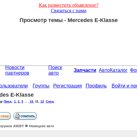
Как разместить объявление?
Связаться с нами
Просмотр темы - Mercedes E-Klasse
Новости
Поиск
Запчасти
АвтоКаталог
Фо
партнеров
авто
ользователи
Группы
Регистрация
Профиль
Войти и п
des E-Klasse
цу
Пред.
1
,
2
,
3
... ,
10
,
11
,
12
След.
»
орумов АW.BY
Немецкие авто