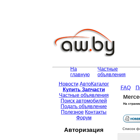
На
Частные
главную
объявления
Новости
АвтоКаталог
FAQ
П
Купить Запчасти
Частные объявления
Merce
Поиск автомобилей
На страни
Подать объявление
Полезное
Контакты
Форум
Авторизация
Список ф