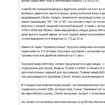
рынка существует ещё и бензиновый агрегат 2,0 л/110 л.с.
Семейство переднеприводных фургонов Jumper состоит из о
выбирать двигатель, высоту крыши, длину колесной базы и д
модификаций Citroёn Jumper, заявленное производителем, с
имеют маркировку "29", "33" и "35", что соответствует их полн
фургоны с низкой, средней и высокой крышей, а также с четы
3700 и 4050 мм. Можно также варьировать общую длину AWто
даже высоту задней двери. Кстати, задние двери распахивают
отсека варьируется в пределах от 7,5 до 22 м.
Имеются также "промежуточные" грузопассажирские исполн
сиденьями на 3-9 человек, бортовые грузовики с цельномета
трехместной или двойной кабиной на 6-7 мест.
Грузовой микроAWтобус Jumper предлагается в двух видах - 
отделением для грузов. Модель "Combi Comfort" отличается 
дополнительных сидений для пассажиров. Помимо микроAWт
три разновидности грузовика Citroen Jumper, различающиеся в
В стандартную комплектацию входят: антиблокировочная сис
тормозного усилия EBD, которая пока только "приживается" на
же европейского рынка, Citroёn выпускает Jumper с полнопр
На Jumper установлены многочисленные устройства обеспече