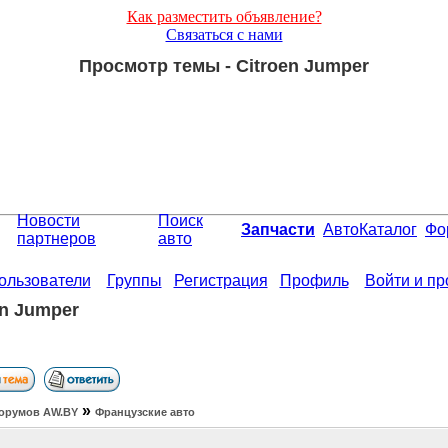
Как разместить объявление?
Связаться с нами
Просмотр темы - Citroen Jumper
Новости
Поиск
Запчасти
АвтоКаталог
Фо
партнеров
авто
ользователи
Группы
Регистрация
Профиль
Войти и п
en Jumper
»
орумов АW.BY
Французские авто