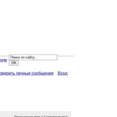
рум
роверить личные сообщения
Вход
Предыдущая тема
::
Следующая тема