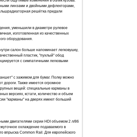
несли ощутимые изменения в облик кузова:
чными линзами и двойными дефлекторами,
альшрадиаторная решётка придали
дения, уменьшили в диаметре рулевое
мичная, изготовленная из качественных
ого оборудования.
нутри салон больше напоминает легковушку,
ачественный пластик, "пухлый" обод
ссоциируется с симпатичными легковыми
ланшет" с зажимом для бумаг. Полку можно
от дороги. Также имеется огромное
 крупных вещей: специальные карманы в
зных версиях, кстати, количество и объем
рсии "карманы" на дверях имеют больший
ными двигателями серии HDI объемом 2 л/86
ромежуточное охлаждение подаваемого в
о впрыска Сommon Rail. Для европейского