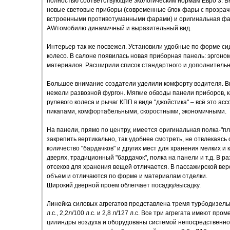
полностью соответствующие экологическим нормам Евро 3. В
новые световые приборы (современные блок-фары с прозра
встроенными противотуманными фарами) и оригинальная ф
AWтомобилю динамичный и выразительный вид.
Интерьер так же посвежел. Установили удобные по форме си
колесо. В салоне появилась новая приборная панель: эргоно
материалов. Расширили список стандартного и дополнительн
Большое внимание создатели уделили комфорту водителя. В
нежели развозной фургон. Мягкие обводы панели приборов, к
рулевого колеса и рычаг КПП в виде "джойстика" – всё это а
пикапами, комфортабельными, скоростными, экономичными.
На панели, прямо по центру, имеется оригинальная полка-"п
закрепить вертикально, так удобнее смотреть, не отвлекаясь 
количество "бардачков" и других мест для хранения мелких и
дверях, традиционный "бардачок", полка на панели и т.д. В ра
отсеков для хранения вещей отличается. В пассажирской ве
объем и отличаются по форме и материалам отделки.
Широкий дверной проем облегчает посадку/высадку.
Линейка силовых агрегатов представлена тремя турбодизель
л.с., 2,2л/100 л.с. и 2,8 л/127 л.с. Все три агрегата имеют п
цилиндры воздуха и оборудованы системой непосредственног