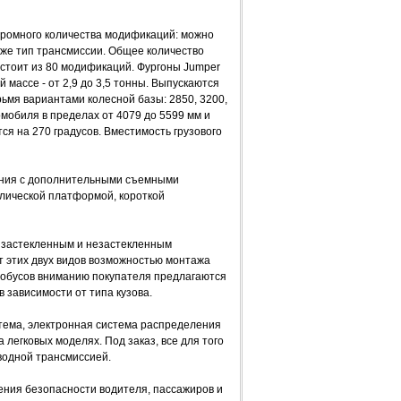
громного количества модификаций: можно
аже тип трансмиссии. Общее количество
остоит из 80 модификаций. Фургоны Jumper
ой массе - от 2,9 до 3,5 тонны. Выпускаются
рьмя вариантами колесной базы: 2850, 3200,
мобиля в пределах от 4079 до 5599 мм и
ся на 270 градусов. Вместимость грузового
ения с дополнительными съемными
ллической платформой, короткой
с застекленным и незастекленным
от этих двух видов возможностью монтажа
обусов вниманию покупателя предлагаются
 зависимости от типа кузова.
тема, электронная система распределения
 легковых моделях. Под заказ, все для того
иводной трансмиссией.
ния безопасности водителя, пассажиров и