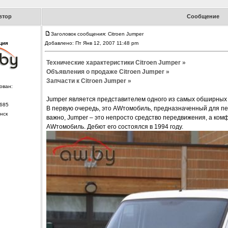
втор
Сообщение
Заголовок сообщения: Citroen Jumper
ция
Добавлено: Пт Янв 12, 2007 11:48 pm
Технические характеристики Citroen Jumper »
Объявления о продаже Citroen Jumper »
Запчасти к Citroen Jumper »
ован:
Jumper является представителем одного из самых обширных с
685
В первую очередь, это AWтомобиль, предназначенный для пер
нск
важно, Jumper – это непросто средство передвижения, а ко
AWтомобиль. Дебют его состоялся в 1994 году.