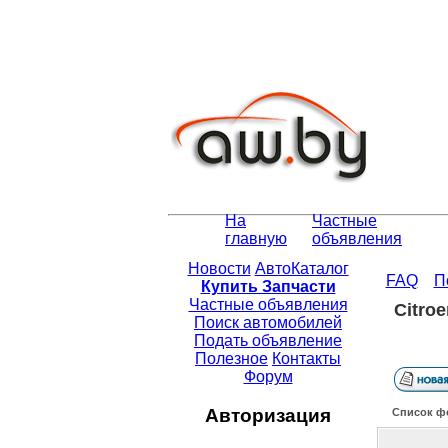
На
Частные
главную
объявления
Новости
АвтоКаталог
FAQ
П
Купить Запчасти
Частные объявления
Citro
Поиск автомобилей
Подать объявление
Полезное
Контакты
Форум
Авторизация
Список ф