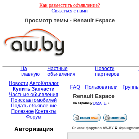
Как разместить объявление?
Связаться с нами
Просмотр темы - Renault Espace
На
Частные
Новости
главную
объявления
партнеров
Новости
АвтоКаталог
FAQ
Пользователи
Групп
Купить Запчасти
Частные объявления
Renault Espace
Поиск автомобилей
На страницу
Пред.
1
,
2
Подать объявление
Полезное
Контакты
Форум
»
Авторизация
Список форумов АW.BY
Французски