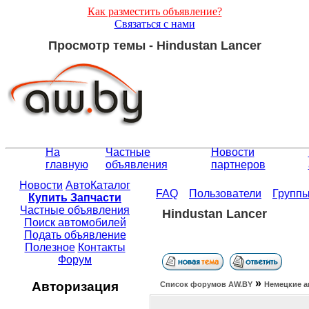
Как разместить объявление?
Связаться с нами
Просмотр темы - Hindustan Lancer
На
Частные
Новости
главную
объявления
партнеров
Новости
АвтоКаталог
FAQ
Пользователи
Групп
Купить Запчасти
Частные объявления
Hindustan Lancer
Поиск автомобилей
Подать объявление
Полезное
Контакты
Форум
»
Авторизация
Список форумов АW.BY
Немецкие а