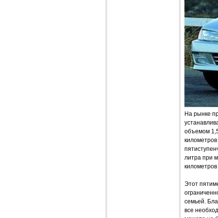
На рынке п
устанавлив
объемом 1,
километров 
пятиступен
литра при 
километров 
Этот пятиме
ограниченно
семьей. Бла
все необход