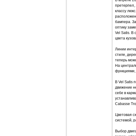
претерпел, 
классу люк
расположен
бампера. За
оптику зам
Vel Satis. 
цвета кузов
Линии инте
стиле, дере
теперь можн
На централ
функциями,
В Vel Satis
движение не
себе в кар
устанавлив
Cabasse Tro
Цветовая сх
системой, 
Выбор двига