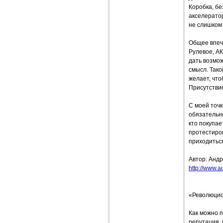
Коробка, бе
акселератор
не слишком
Общее впеч
Рулевое, АК
дать возмож
смысл. Так
желает, что
Присутстви
С моей точк
обязательно
кто покупае
протестиро
приходиться
Автор: Анд
http://www.au
«Революцион
Как можно п
репутация,