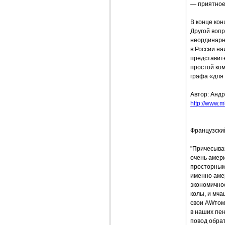
— приятное
В конце кон
Другой вопр
неординарно
в России на
представите
простой ком
графа «для 
Автор: Анд
http://www.m
Французски
"Причесываю
очень амер
просторным 
именно амер
экономичнос
колы, и мча
свои AWтомо
в наших пен
повод обрат