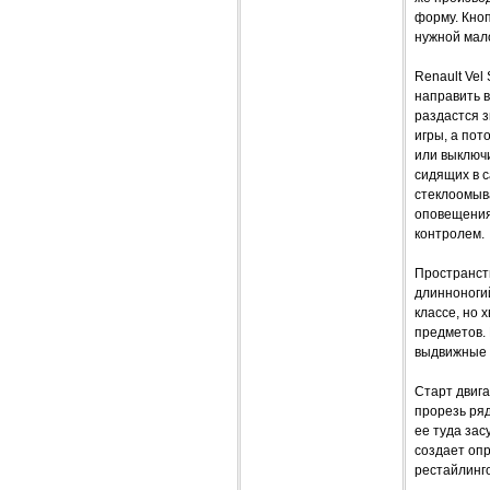
форму. Кно
нужной мало
Renault Vel
направить в
раздастся 
игры, а пот
или выключи
сидящих в с
стеклоомыва
оповещения 
контролем.
Пространств
длинноногий
классе, но 
предметов.
выдвижные 
Старт двига
прорезь ряд
ее туда зас
создает опр
рестайлинг