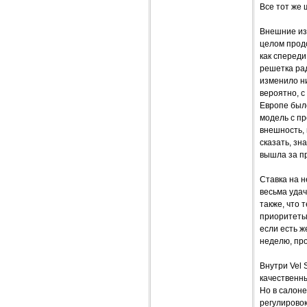
Все тот же 
Внешние изм
целом прод
как спереди
решетка рад
изменило ни
вероятно, с
Европе было
модель с пр
внешность, 
сказать, з
вышла за п
Ставка на н
весьма удач
также, что 
приоритеты,
если есть ж
неделю, про
Внутри Vel 
качественн
Но в салоне
регулировок