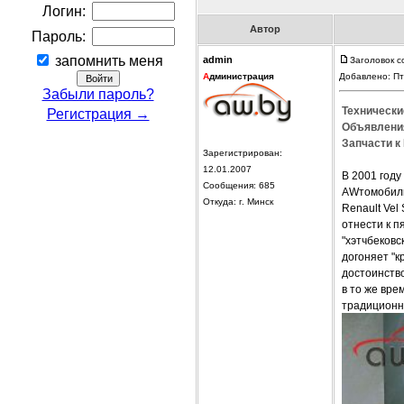
Логин:
Автор
Пароль:
запомнить меня
admin
Заголовок с
А
дминистрация
Добавлено: Пт
Забыли пароль?
Технические
Регистрация →
Объявления 
Запчасти к 
Зарегистрирован:
12.01.2007
В 2001 году
Сообщения: 685
AWтомобиль
Откуда: г. Минск
Renault Vel
отнести к п
"хэтчбековс
догоняет "к
достоинство
в то же вре
традиционн