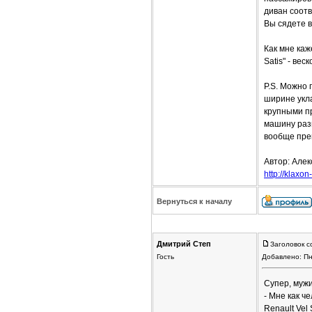
диван соотв
Вы сядете в
Как мне каж
Satis" - вес
P.S. Можно 
ширине укла
крупными п
машину раз
вообще пре
Автор: Але
http://klaxon
Вернуться к началу
Дмитрий Степ
Заголовок с
Гость
Добавлено: Пн
Супер, мужи
- Мне как ч
Renault Vel