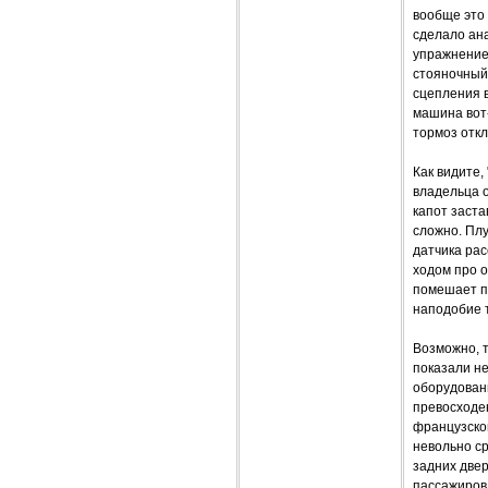
вообще это 
сделало ана
упражнение 
стояночный 
сцепления в
машина вот-
тормоз отк
Как видите,
владельца о
капот заст
сложно. Плу
датчика рас
ходом про о
помешает п
наподобие 
Возможно, т
показали н
оборудовани
превосходе
французской
невольно с
задних двер
пассажиров 