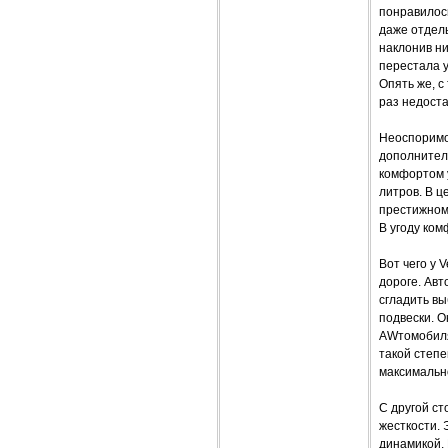
понравилос
даже отдель
наклонив ни
перестала у
Опять же, с
раз недоста
Неоспоримо
дополнитель
комфортом у
литров. В ц
престижном
В угоду ком
Вот чего у 
дороге. Авт
сгладить вы
подвески. О
AWтомобиля.
такой степе
максимально
С другой с
жесткости. 
динамикой. 