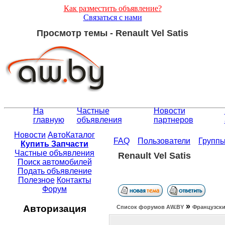
Как разместить объявление?
Связаться с нами
Просмотр темы - Renault Vel Satis
На
Частные
Новости
главную
объявления
партнеров
Новости
АвтоКаталог
FAQ
Пользователи
Групп
Купить Запчасти
Частные объявления
Renault Vel Satis
Поиск автомобилей
Подать объявление
Полезное
Контакты
Форум
»
Авторизация
Список форумов АW.BY
Французски