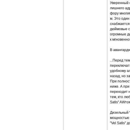
Уверенный о
лишнего адр
фору многим
м. Это один
снабжается
дюймовые с
огромные ди
к мгновенно
В авангардн
...Перед те
переключать
удобному ал
назад, но з
При полнос
ниже. А при
переходит н
тем, кто лю
Satis" AWто
Дизельный V
мощностью 
"Vel Satis" 