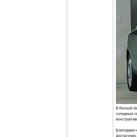
В Renault V
солидные г
конструкти
Благодаря 
достаточно.