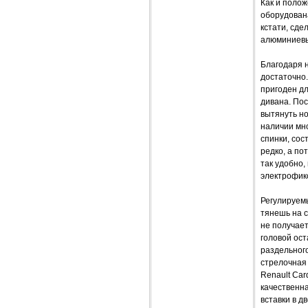
Как и полож
оборудован
кстати, сде
алюминиевые
Благодаря 
достаточно.
пригоден дл
дивана. Пос
вытянуть но
наличии мн
спинки, сос
редко, а по
так удобно,
электрофик
Регулируемы
тянешь на с
не получает
головой ост
раздельного
стрелочная
Renault Car
качественна
вставки в д