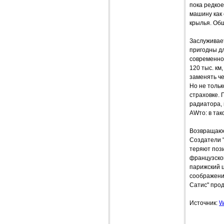
пока редкое
машину как 
крылья. Общ
Заслуживает
пригодны дл
современно
120 тыс. км
заменять че
Но не тольк
страховке. 
радиатора,
AWто: в та
Возвращаюсь
Создатели "
теряют пози
французской
парижский ц
соображения
Сатис" прод
Источник:
W