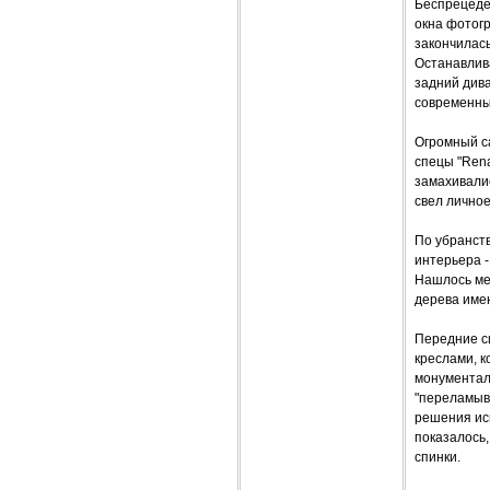
Беспрецеден
окна фотогр
закончилась
Останавлива
задний дива
современны
Огромный са
спецы "Rena
замахивалис
свел личное 
По убранств
интерьера -
Нашлось ме
дерева имею
Передние с
креслами, 
монументал
"переламыв
решения исп
показалось,
спинки.