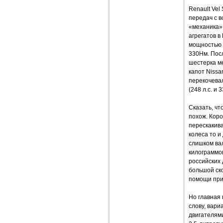
Renault Vel
передач с в
«механика»,
агрегатов в
мощностью 
330Нм. Пос
шестерка ме
капот Nissa
перекочевал
(248 л.с. и 
Сказать, чт
похож. Коро
перескакива
колеса то и
слишком ва
килограммов
российских 
большой ск
помощи при 
Но главная 
слову, вари
двигателями