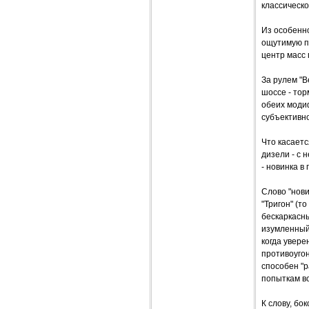
классическ
Из особенно
ощутимую пр
центр масс 
За рулем "В
шоссе - то
обеих модиф
субъективн
Что касаетс
дизели - с 
- новинка в
Слово "нови
"Тригон" (т
бескаркасны
изумленный 
когда увере
противоугон
способен "р
попыткам в
К слову, бо