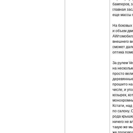
бамперов, з
главная зас
еще массы 
На боковых 
и объем дви
AWтомобиля,
внешнего ви
сможет дал
оптика поме
За рулем Ve
на несколь
просто вели
деревянные 
прошито на 
числе, и уг
козырек, к
монохромны
Кстати, над
по салону. 
рода крышка
ничего не в
такую же мы
же произво