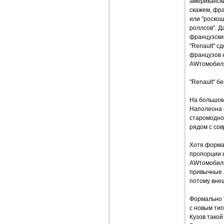
американск
скажем, фра
или "роскош
роллсов". Д
французские
"Renault" с
французов н
AWтомобиля
"Renault" б
На большом 
Наполеона с
старомодно.
рядом с со
Хотя формал
пропорции 
AWтомобильн
привычные л
потому вне
Формально "
с новым ти
Кузов тако