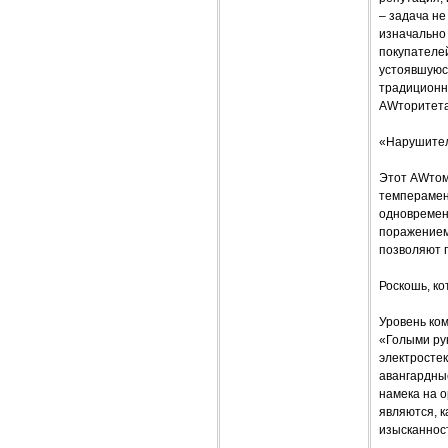
– задача не
изначально
покупателе
устоявшуюс
традиционн
AWторитет
«Нарушител
Этот AWтом
темперамен
одновременн
поражением 
позволяют г
Роскошь, ко
Уровень ко
«Голыми рук
электросте
авангардные
намека на 
являются, 
изысканност