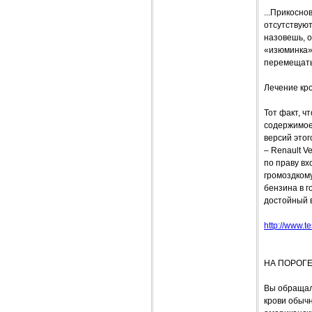
...Прикосно
отсутствуют
назовешь, о
«изюминка»:
перемещатьс
Лечение кр
Тот факт, ч
содержимое 
версий этог
– Renault V
по праву вх
громоздкому
бензина в г
достойный в
http://www.te
НА ПОРОГЕ
Вы обращал
крови обыч