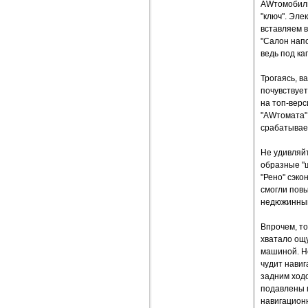
AWтомобиль!
"ключ". Эле
вставляем в
"Салон напо
ведь под ка
Трогаясь, в
почувствует
на топ-верс
"AWтомата"
срабатывает
Не удивляйт
образные "ш
"Рено" сэко
смогли пов
недюжинным
Впрочем, то
хватало ощ
машиной. Не
чудит нави
задним ходо
подавлены м
навигационн