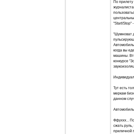
По прилету 
журналистам
пользовать
центральный
"Start/Stop
"Шумноват д
пульсирующ
Автомобиль 
когда вы ед
машины. Вто
конкурсе "
звукоизоля
Индивидуаль
Тут есть то
меркам бизн
данном слу
Автомобиль
Ффуххх... П
сжать руль,
приличной п