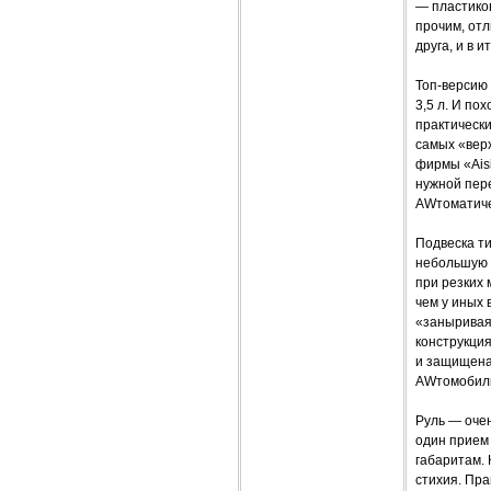
— пластико
прочим, отл
друга, и в и
Топ-версию
3,5 л. И по
практически
самых «вер
фирмы «Ais
нужной пере
AWтоматиче
Подвеска т
небольшую р
при резких 
чем у иных 
«заныривая»
конструкци
и защищена 
AWтомобиль
Руль — очен
один прием 
габаритам.
стихия. Пра