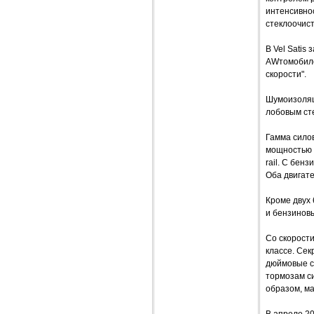
интенсивно
стеклоочист
В Vel Satis
AWтомобиле
скорости".
Шумоизоляц
лобовым ст
Гамма сило
мощностью 
rail. С бен
Оба двигат
Кроме двух 
и бензиновы
Со скорости
классе. Сек
дюймовые с
тормозам си
образом, м
В апреле 2