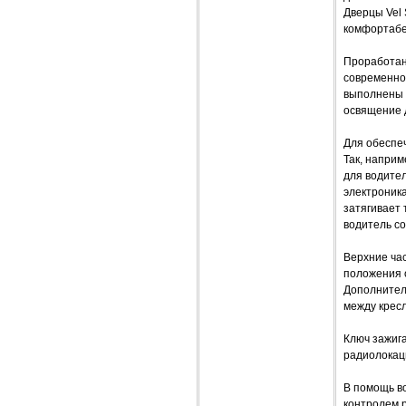
Дверцы Vel 
комфортабе
Проработанн
современно
выполнены в
освящение д
Для обеспе
Так, напри
для водител
электроника
затягивает 
водитель со
Верхние час
положения 
Дополнитель
между кресл
Ключ зажига
радиолокац
В помощь во
контролем 