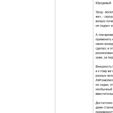
Юродивый
Урод - воск
же», - сказ
вопрос поче
не седан» и
А тем време
применить 
своих конку
сделал, и э
реализовано
хуже, за пе
Внешность R
и к тому же
разных чело
AWтомобиля,
не седан, э
необычный 
вместитель
Достаточно 
даже станов
перевернут