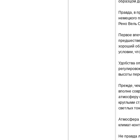
образцом дл
Правда, в п
немецкого п
Рено Вель 
Первое впеч
предшествен
хороший обз
условии, чт
Удобства о
регулировок
высоты пере
Прежде, чем
вполне сов
атмосферу к
круглыми с
светлых тон
Атмосфера п
климат-конт
Не правда л