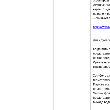
3,5-литрову
AWтозатемне
карты, 18-
на руле и р
– слишком в
http://www.av
Для служеб
Когда пять
представите
не мог пред
Французы пр
в нынешнем 
Хэтчбек раз
геометричес
Париже все 
по достоинс
Satis — фла
представите
выхода вод