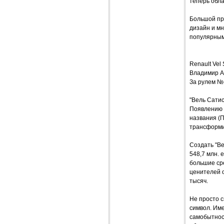
теперь обл
Большой пр
дизайн и мн
популярным
Renault Ve
Владимир 
За рулем №
"Вель Сатис
Появлению 
названия (
трансформир
Создать "Ве
548,7 млн. 
большие сре
ценителей о
тысяч.
Не просто с
символ. Име
самобытност