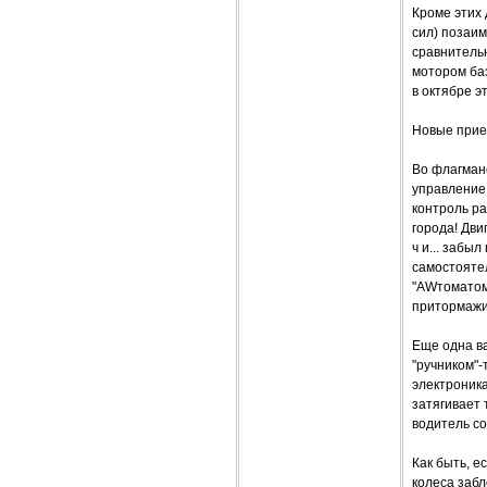
Кроме этих 
сил) позаим
сравнитель
мотором баз
в октябре э
Новые при
Во флагман
управление
контроль ра
города! Дви
ч и... забы
самостояте
"AWтоматом"
притормажив
Еще одна в
"ручником"-
электроника
затягивает 
водитель со
Как быть, е
колеса заб