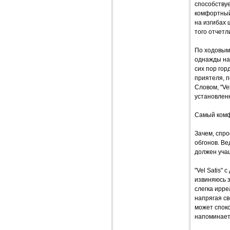
способствуе
комфортный 
на изгибах 
того отчетл
По ходовым 
однажды на 
сих пор гор
приятеля, п
Словом, "Ve
установленн
Самый комфо
Зачем, спр
обгонов. Ве
должен уча
"Vel Satis"
извиняюсь з
слегка ирре
напрягая св
может споко
напоминает,