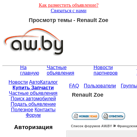
Как разместить объявление?
Связаться с нами
Просмотр темы - Renault Zoe
На
Частные
Новости
главную
объявления
партнеров
Новости
АвтоКаталог
FAQ
Пользователи
Групп
Купить Запчасти
Частные объявления
Renault Zoe
Поиск автомобилей
Подать объявление
Полезное
Контакты
Форум
»
Авторизация
Список форумов АW.BY
Французски