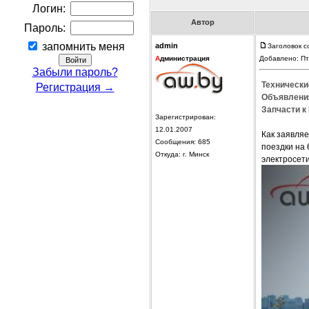
Логин:
Автор
Пароль:
запомнить меня
admin
Заголовок с
А
дминистрация
Добавлено: Пт
Забыли пароль?
Технически
Регистрация →
Объявления
Запчасти к 
Зарегистрирован:
12.01.2007
Как заявля
Сообщения: 685
поездки на 
Откуда: г. Минск
электросети