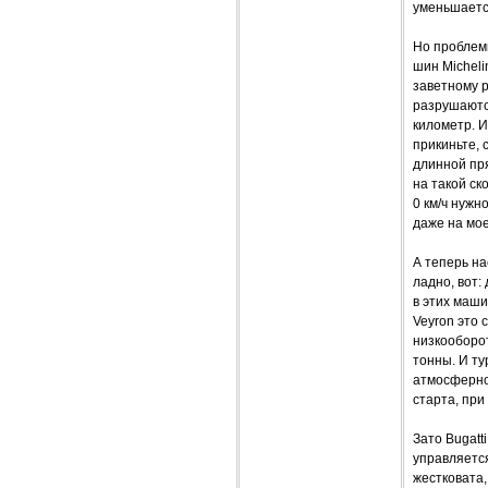
уменьшается
Но проблем
шин Micheli
заветному р
разрушаются
километр. И
прикиньте, 
длинной пря
на такой ск
0 км/ч нужн
даже на мое
А теперь на
ладно, вот:
в этих маши
Veyron это 
низкооборот
тонны. И ту
атмосферно
старта, при
Зато Bugatt
управляется
жестковата,