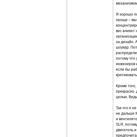
механизмом
Я хорошо по
проще – мы 
концентриро
вес влияет 
организацие
за дизайн. 
шоукар. Пот
распределе
потому что 
инженеров 
если бы раб
критиковать
Кроме того,
прекрасно. 
целью. Ведь
Так что я н
не дальше 
и вентилято
SLR, потому
двигатель и
предпочита