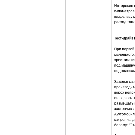
Интересен и
километров 
владельцу 
расход топл
Тест-драйв 
При первой 
маленького,
хрестоматий
под машину 
под колеса
Зажегся све
производите
ворох непри
оговорюсь:
размещать м
застенчивы
AWтомобиль
как рояль, 
белому: “Эт