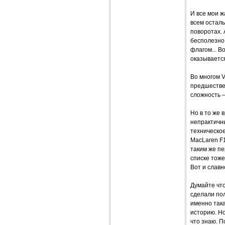
И все мои 
всем осталь
поворотах. 
бесполезно,
флагом... В
оказывается
Во многом V
предшестве
сложность –
Но в то же
непрактичны
техническое
MacLaren F1
таким же пе
списке тоже
Вот и славн
Думайте что
сделали по
именно така
историю. Но
что знаю. П