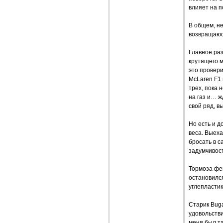
влияет на п
В общем, не
возвращаюсь
Главное раз
крутящего м
это провери
McLaren F1 
трех, пока 
на газ и… ж
свой ряд, в
Но есть и д
веса. Выеха
бросать в с
задумчивост
Тормоза фен
остановилс
углепластик
Старик Buga
удовольстви
меня был та