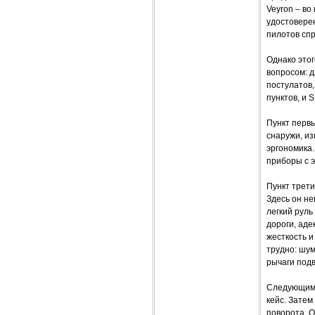
Veyron – в
удостоверен
пилотов спр
Однако этог
вопросом: д
постулатов
пунктов, и 
Пункт первы
снаружи, из
эргономика.
приборы с э
Пункт трети
Здесь он не
легкий рул
дороги, аде
жесткость и
трудно: шу
рычаги подв
Следующим в
кейс. Зате
поворота. О