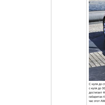
С нуля до с
с нуля до 3
достигает 4
габаритах 4
час этот AW