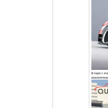
В паре с эт
аналогична