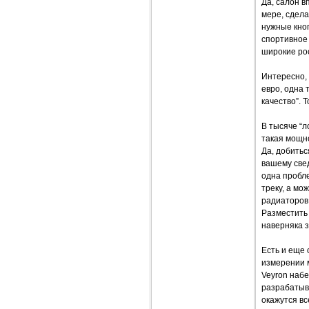
Да, салон в
мере, сдела
нужные кноп
спортивное 
широкие ро
Интересно, 
евро, одна 
качество”. 
В тысяче “л
такая мощно
Да, добить
вашему свед
одна пробле
треку, а мо
радиаторов 
Разместить 
наверняка з
Есть и еще 
измерении м
Veyron набе
разрабатыва
окажутся вс