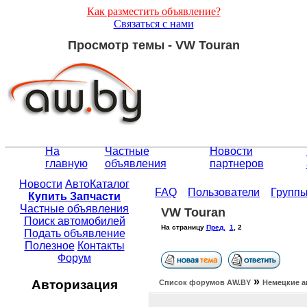
Как разместить объявление?
Связаться с нами
Просмотр темы - VW Touran
На
Частные
Новости
главную
объявления
партнеров
Новости
АвтоКаталог
FAQ
Пользователи
Групп
Купить Запчасти
Частные объявления
VW Touran
Поиск автомобилей
На страницу
Пред.
1
,
2
Подать объявление
Полезное
Контакты
Форум
»
Авторизация
Список форумов АW.BY
Немецкие а