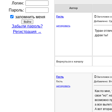
Логин:
Автор
Пароль:
запомнить меня
Гость
Заголовок с
Добавлено: Ср
Забыли пароль?
цитировать
Туран отли
Регистрация →
дурак ты!
Вернуться к началу
Гость
Заголовок с
Гость
Добавлено: Вт
цитировать
Как по мне,
свои "но": 
возможно пр
а все вылет
А вот втора