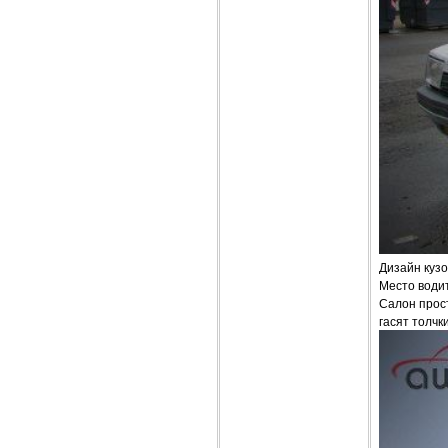
Дизайн кузо
Место води
Салон прост
гасят толчк