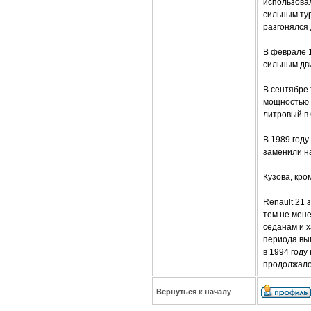
использовал
сильным ту
разгонялся д
В феврале 
сильным дви
В сентябре 
мощностью 1
литровый в 
В 1989 году
заменили н
Кузова, кро
Renault 21
тем не мене
седанам и х
периода вы
в 1994 году
продолжалос
Вернуться к началу