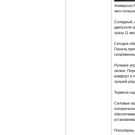
Универсал 
чего польз
Солидный, 
двигателя (
сразу 11 ве
Сегодня об
Панель приб
сопряженны
Рулевое уп
легкое. Пер
комфорт и п
лучшей упра
Тормоза на
Силовые агр
поперечное
обеспечивае
устанавлива
Популярны б