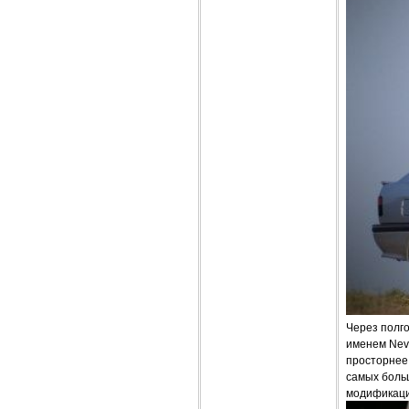
Через полг
именем Neva
просторнее 
самых больш
модификаци