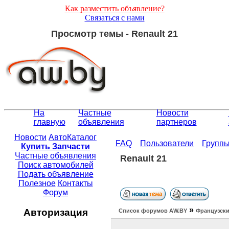
Как разместить объявление?
Связаться с нами
Просмотр темы - Renault 21
На
Частные
Новости
главную
объявления
партнеров
Новости
АвтоКаталог
FAQ
Пользователи
Групп
Купить Запчасти
Частные объявления
Renault 21
Поиск автомобилей
Подать объявление
Полезное
Контакты
Форум
»
Авторизация
Список форумов АW.BY
Французски