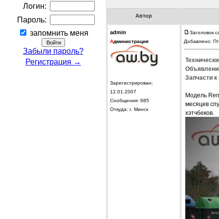
Логин:
Автор
Пароль:
запомнить меня
admin
Заголовок с
А
дминистрация
Добавлено: Пт
Забыли пароль?
Технически
Регистрация →
Объявления
Запчасти к 
Зарегистрирован:
12.01.2007
Модель Rena
Сообщения: 685
месяцев спу
Откуда: г. Минск
хэтчбеков.