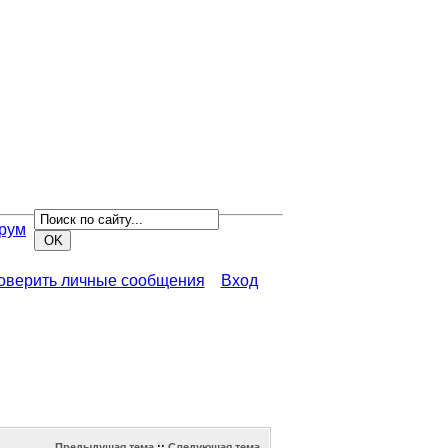
рум
роверить личные сообщения
Вход
Предыдущая тема
::
Следующая тема