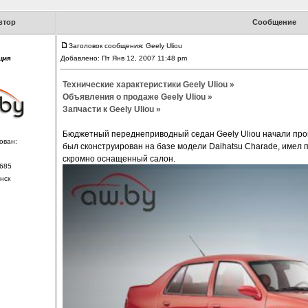
втор
Сообщение
Заголовок сообщения: Geely Uliou
ция
Добавлено: Пт Янв 12, 2007 11:48 pm
Технические характеристики Geely Uliou »
Объявления о продаже Geely Uliou »
Запчасти к Geely Uliou »
Бюджетный переднеприводный седан Geely Uliou начали произ
ован:
был сконструирован на базе модели Daihatsu Charade, имел 
скромно оснащенный салон.
685
нск