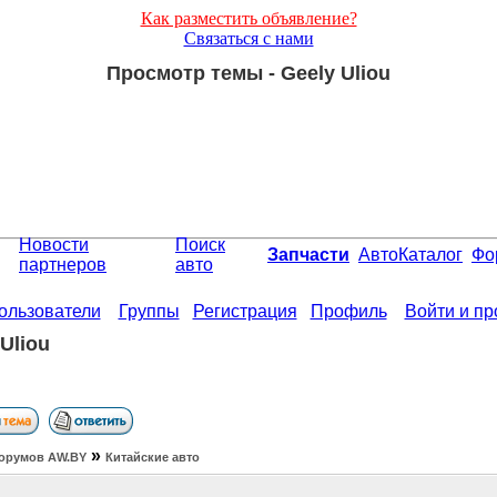
Как разместить объявление?
Связаться с нами
Просмотр темы - Geely Uliou
Новости
Поиск
Запчасти
АвтоКаталог
Фо
партнеров
авто
ользователи
Группы
Регистрация
Профиль
Войти и п
Uliou
»
орумов АW.BY
Китайские авто