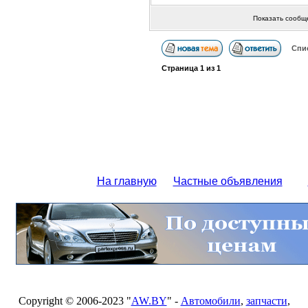
Показать сообщ
Спи
Страница
1
из
1
На главную
Частные объявления
Copyright © 2006-2023 "
AW.BY
" -
Автомобили
,
запчасти
,