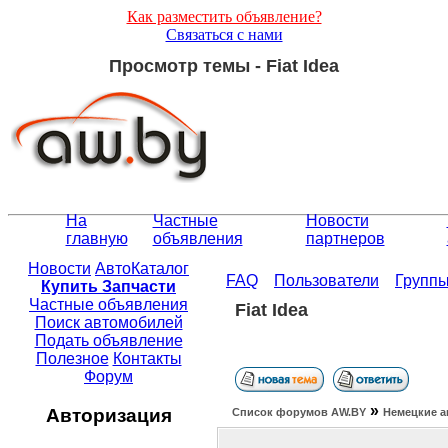
Как разместить объявление?
Связаться с нами
Просмотр темы - Fiat Idea
На
Частные
Новости
главную
объявления
партнеров
Новости
АвтоКаталог
FAQ
Пользователи
Групп
Купить Запчасти
Частные объявления
Fiat Idea
Поиск автомобилей
Подать объявление
Полезное
Контакты
Форум
»
Авторизация
Список форумов АW.BY
Немецкие а