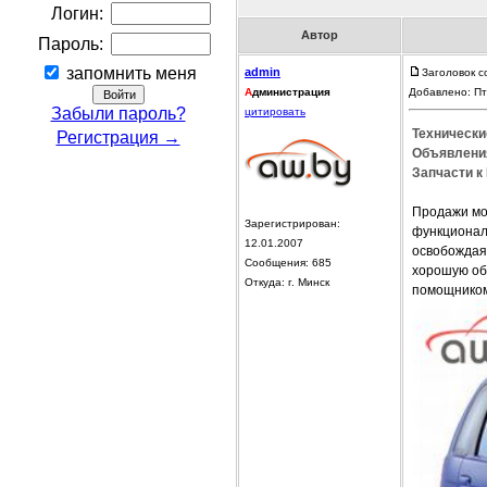
Логин:
Автор
Пароль:
запомнить меня
admin
Заголовок с
А
дминистрация
Добавлено: Пт
Забыли пароль?
цитировать
Технические
Регистрация →
Объявления
Запчасти к F
Продажи мод
Зарегистрирован:
функционал
12.01.2007
освобождая 
Сообщения: 685
хорошую об
Откуда: г. Минск
помощнико