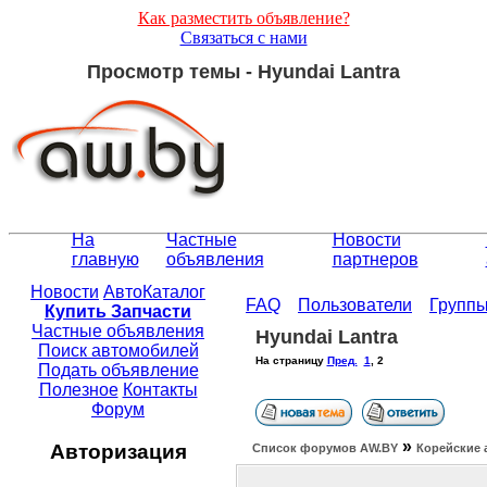
Как разместить объявление?
Связаться с нами
Просмотр темы - Hyundai Lantra
На
Частные
Новости
главную
объявления
партнеров
Новости
АвтоКаталог
FAQ
Пользователи
Групп
Купить Запчасти
Частные объявления
Hyundai Lantra
Поиск автомобилей
На страницу
Пред.
1
,
2
Подать объявление
Полезное
Контакты
Форум
»
Авторизация
Список форумов АW.BY
Корейские 