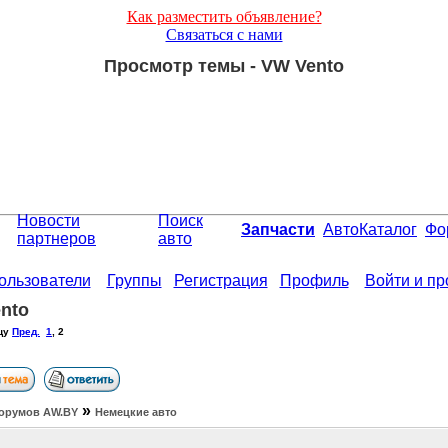
Как разместить объявление?
Связаться с нами
Просмотр темы - VW Vento
Новости
Поиск
Запчасти
АвтоКаталог
Фо
партнеров
авто
ользователи
Группы
Регистрация
Профиль
Войти и п
nto
цу
Пред.
1
,
2
»
орумов АW.BY
Немецкие авто