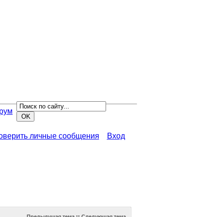
рум
роверить личные сообщения
Вход
Предыдущая тема
::
Следующая тема