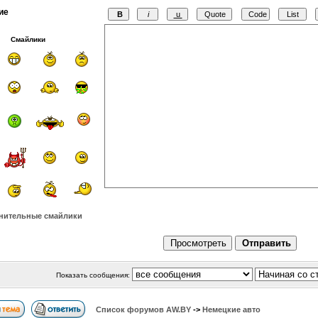
ие
Смайлики
нительные смайлики
Показать сообщения:
Список форумов АW.BY
->
Немецкие авто