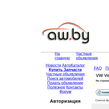
На
Частные
главную
объявления
Новости
АвтоКаталог
FAQ
П
Купить Запчасти
Частные объявления
VW Ve
Поиск автомобилей
На страни
Подать объявление
Полезное
Контакты
Форум
Авторизация
Список ф