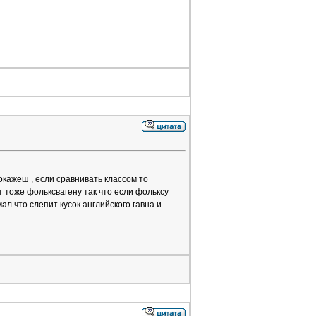
докажеш , если сравнивать классом то
 тоже фольксвагену так что если фольксу
ал что слепит кусок английского гавна и