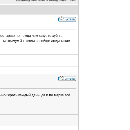
постарше но немца чем какуето хуйню.
 . максимум 3 тысячи. и вобще люди такие
ньги жрать каждый день. да и по марке всё