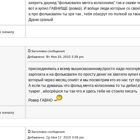
ахереть даунид "фольксваген мечта колхозника" так и скажи чт
вот и купил ГАВНИЩЕ (ровер). И вобще люди которые со своей
а про фольксваген ты зря так , тебя обасрут по полной за тво
Дурак сраный
к началу
Заголовок сообщения:
Добавлено: Вт Ноя 16, 2010 3:39 pm
присоединяюсь к всему вышесказанному,просто надо посочувс
зарплата и на фольксваген по просту денег не хватило купил
который через месяц сгниёт и мы посмотрим кто из нас тут пр
А если ты думаешь что фольц мечта колхозника то ты дебил,
туарег , абосрёшся ты так что и здесь тебе не стоило писать
Ровер ГАВНО
к началу
Заголовок сообщения:
Добавлено: Ср Ноя 17, 2010 3:06 pm