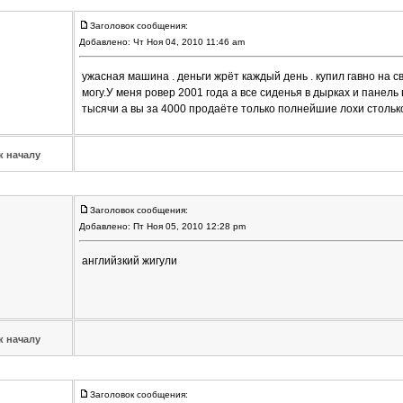
Заголовок сообщения:
Добавлено: Чт Ноя 04, 2010 11:46 am
ужасная машина . деньги жрёт каждый день . купил гавно на с
могу.У меня ровер 2001 года а все сиденья в дырках и панель
тысячи а вы за 4000 продаёте только полнейшие лохи столько
к началу
Заголовок сообщения:
Добавлено: Пт Ноя 05, 2010 12:28 pm
английзкий жигули
к началу
Заголовок сообщения: