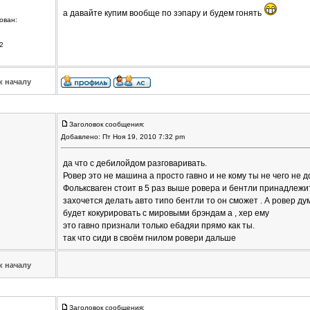
а давайте купим вообще по зэпару и будем гонять
ован:
2
к началу
Заголовок сообщения:
Добавлено: Пт Ноя 19, 2010 7:32 pm
да что с дебилойдом разговаривать.
Ровер это не машина а просто гавно и не кому ты не чего не 
Фольксваген стоит в 5 раз выше ровера и бентли принадлежит
захочется делать авто типо бентли то он сможет . А ровер дум
будет кокурировать с мировыми брэндам а , хер ему
это гавно признали только ебадяи прямо как ты.
так что сиди в своём гнилом ровери дальше
к началу
Заголовок сообщения: