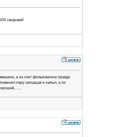
1000 скидывай
 и машина, а на счет фольксвагена правду
 поменял пару запцацак и забыл, а по
оший,.......