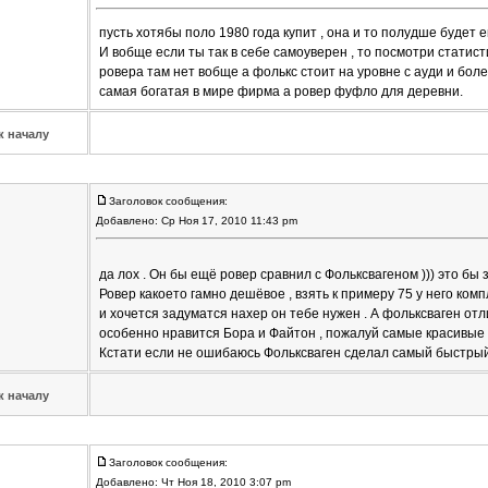
пусть хотябы поло 1980 года купит , она и то полудше будет е
И вобще если ты так в себе самоуверен , то посмотри статист
ровера там нет вобще а фолькс стоит на уровне с ауди и боле
самая богатая в мире фирма а ровер фуфло для деревни.
к началу
Заголовок сообщения:
Добавлено: Ср Ноя 17, 2010 11:43 pm
да лох . Он бы ещё ровер сравнил с Фольксвагеном ))) это б
Ровер какоето гамно дешёвое , взять к примеру 75 у него комп
и хочется задуматся нахер он тебе нужен . А фольксваген о
особенно нравится Бора и Файтон , пожалуй самые красивые
Кстати если не ошибаюсь Фольксваген сделал самый быстрый 
к началу
Заголовок сообщения:
Добавлено: Чт Ноя 18, 2010 3:07 pm