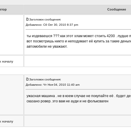
втор
Сообщение
Заголовок сообщения:
Добавлено: Сб Окт 30, 2010 8:37 pm
ты издеваешся ???.как этот хлам может стоить 4200 . лудше 
вот посмотришь никто и неподумает её купить за такие деньги
автомобили не уважают.
к началу
Заголовок сообщения:
Добавлено: Чт Ноя 04, 2010 11:40 am
ужасная машина . не в коем случае не покупайте её . будет де
сказано ровер. это вам не ауди и не фольксваген
к началу