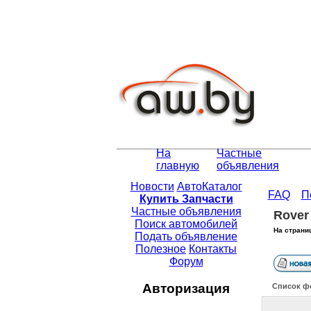
На
Частные
главную
объявления
Новости
АвтоКаталог
FAQ
П
Купить Запчасти
Частные объявления
Rover 
Поиск автомобилей
На страни
Подать объявление
Полезное
Контакты
Форум
Авторизация
Список ф