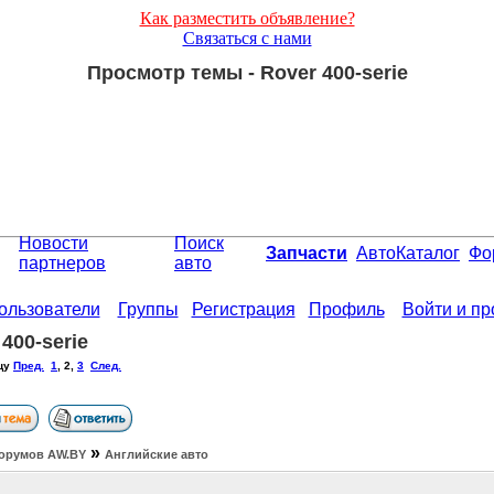
Как разместить объявление?
Связаться с нами
Просмотр темы - Rover 400-serie
Новости
Поиск
Запчасти
АвтоКаталог
Фо
партнеров
авто
ользователи
Группы
Регистрация
Профиль
Войти и п
400-serie
цу
Пред.
1
,
2
,
3
След.
»
орумов АW.BY
Английские авто