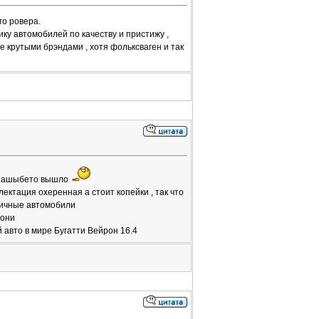
го ровера.
ику автомобилей по качеству и пристижу ,
е крутыми брэндами , хотя фольксваген и так
ы зашыбето вышло
лектация охеренная а стоит копейки , так что
тличные автомобили
 они
авто в мире Бугатти Вейрон 16.4