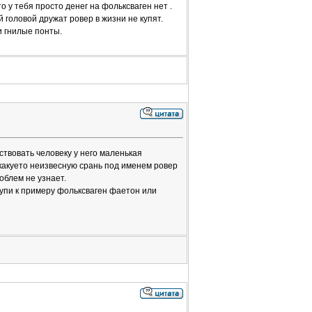
о у тебя просто денег на фольксваген нет .
 головой дружат ровер в жизни не купят.
и гнилые понты.
твовать человеку у него маленькая
 какуето неизвесную срань под именем ровер
облем не узнает.
купи к примеру фольксваген фаетон или