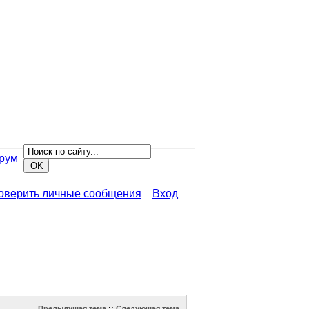
рум
роверить личные сообщения
Вход
Предыдущая тема
::
Следующая тема