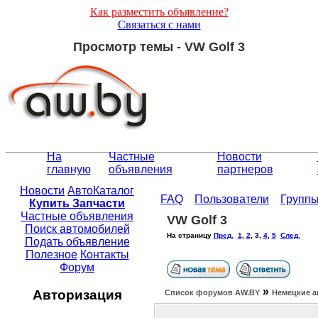
Как разместить объявление?
Связаться с нами
Просмотр темы - VW Golf 3
На
Частные
Новости
главную
объявления
партнеров
Новости
АвтоКаталог
FAQ
Пользователи
Групп
Купить Запчасти
Частные объявления
VW Golf 3
Поиск автомобилей
На страницу
Пред.
1
,
2
,
3
,
4
,
5
След.
Подать объявление
Полезное
Контакты
Форум
»
Авторизация
Список форумов АW.BY
Немецкие а