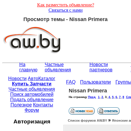
Как разместить объявление?
Связаться с нами
Просмотр темы - Nissan Primera
На
Частные
Новости
главную
объявления
партнеров
Новости
АвтоКаталог
FAQ
Пользователи
Групп
Купить Запчасти
Частные объявления
Nissan Primera
Поиск автомобилей
На страницу
Пред.
1
,
2
,
3
,
4
,
5
,
6
,
7
,
8
Сле
Подать объявление
Полезное
Контакты
Форум
»
Авторизация
Список форумов АW.BY
Японские а