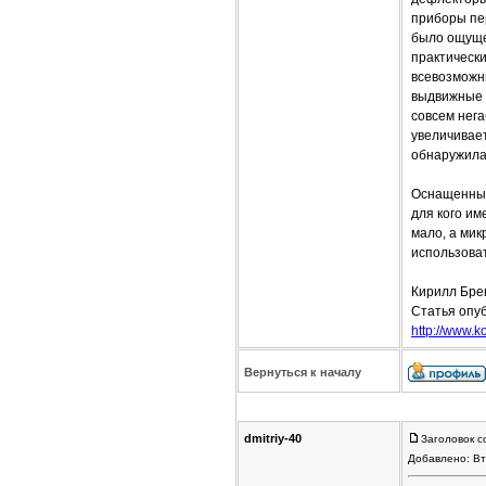
приборы пер
было ощуще
практически
всевозможны
выдвижные п
совсем нег
увеличивает
обнаружила
Оснащенный 
для кого им
мало, а ми
использоват
Кирилл Бре
Статья опу
http://www.ko
Вернуться к началу
dmitriy-40
Заголовок с
Добавлено: Вт