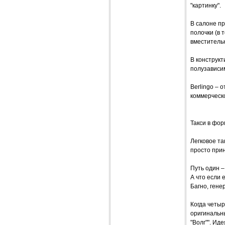
"картинку".
В салоне п
полочки (в 
вместитель
В конструкт
полузависим
Berlingo – 
коммерческо
Такси в фор
Легковое та
просто прин
Путь один 
А что если
Багно, гене
Когда четыр
оригинальны
"Волг"". И