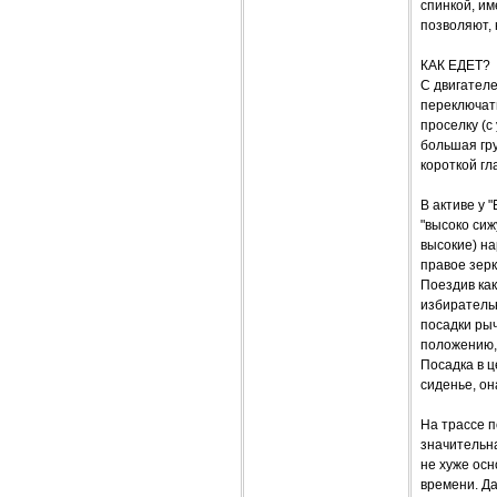
спинкой, и
позволяют, 
КАК ЕДЕТ?
С двигателе
переключать
проселку (с
большая гр
короткой гл
В активе у 
"высоко сиж
высокие) на
правое зерк
Поездив как
избирательн
посадки рыч
положению, 
Посадка в ц
сиденье, он
На трассе п
значительн
не хуже осн
времени. Да