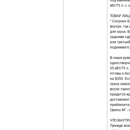
под именем 
кВт/75 л. с.
ТОВАР ЛИ
" Ситроен Б
внутри, так
для груза. 
задними сд
или третьей
поднимается
В наши рук
одностворча
55 кВт/75 л
готовы к бо
на $350. Ес
сразу заказ
возле таког
придется жд
доставляют
приблизител
Орион-М" - 
ЧТО ВНУТР
Прежде все