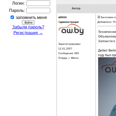
Логин:
Автор
Пароль:
запомнить меня
admin
Заголовок с
А
дминистрация
Добавлено: Пт
Забыли пароль?
Технические
Регистрация →
Объявления
Запчасти к 
Зарегистрирован:
12.01.2007
Дебют Вerli
Сообщения: 685
году был п
Откуда: г. Минск