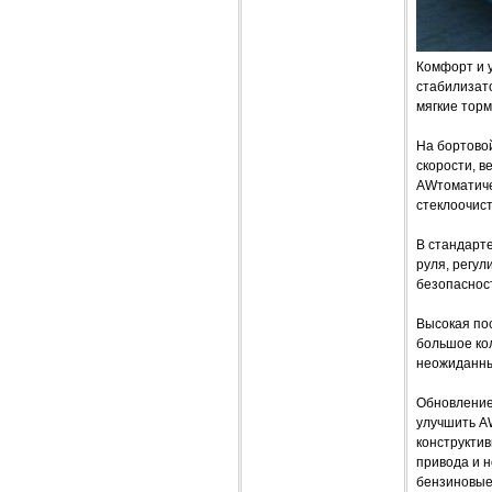
Комфорт и 
стабилизат
мягкие торм
На бортово
скорости, 
AWтоматиче
стеклоочист
В стандарте
руля, регул
безопасност
Высокая пос
большое ко
неожиданных
Обновление 
улучшить AW
конструктив
привода и 
бензиновые 