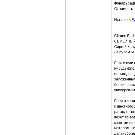
Фонарь зад
Стоимость 
Источник:
W
Citroen Ber
СЕМЕЙНЫЙ
Сергей Кан
За рулем №
Есть среди 
нибудь фирм
невыгодна.
заложенным
бензиновым 
универсаль
Впечатления
известного 
расходе топ
везет во вс
капотом не 
мотором 1,6
дальнобойны