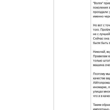
"Волги" пр
поколения з
прогадали:
именно черн
Но вот с то
того. Пробл
не с лучшей
Сейчас она 
были быть 
Николай, во
Правилам хв
только шта
машина очен
Поэтому мы 
качестве в
AWтопрома с
иномарке, л
улицах мно
что и в кач
Таким образ
импортных 