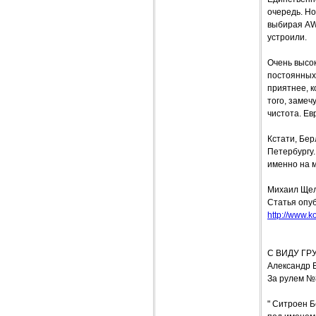
очередь. Но
выбирая AWт
устроили.
Очень высо
постоянных 
приятнее, 
того, замеч
чистота. Ев
Кстати, Бер
Петербургу.
именно на 
Михаил Ще
Статья опуб
http://www.ko
С ВИДУ ГР
Александр 
За рулем №
" Ситроен Б