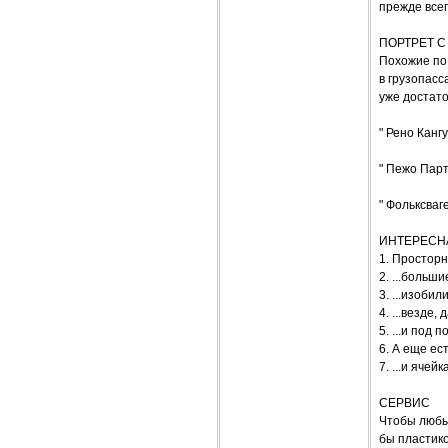
прежде всег
ПОРТРЕТ 
Похожие по
в грузопасс
уже достато
" Рено Кангу"
" Пежо Партн
" Фольксваге
ИНТЕРЕСН
1. Просторн
2. ...больш
3. ...изобил
4. ...везде, 
5. ...и под
6. А еще ес
7. ...и яче
СЕРВИС
Чтобы любые
бы пластико