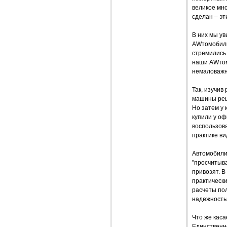
великое мно
сделан – э
В них мы ув
AWтомобили
стремились
наши AWтом
немаловажну
Так, изучив
машины реш
Но затем у
купили у оф
воспользова
практике ви
Автомобили
"просчитыва
привозят. В
практическ
расчеты пол
надежность
Что же каса
Единственно