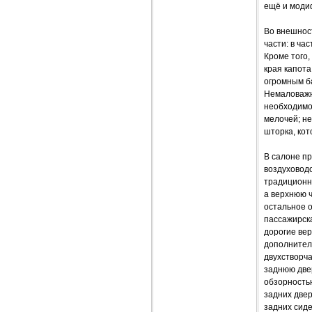
ещё и модиф
Во внешнос
части: в ча
Кроме того,
края капота
огромным ба
Немаловажно
необходимос
мелочей; не
шторка, кот
В салоне п
воздуховодо
традиционна
а верхнюю 
остальное о
пассажирска
дорогие вер
дополнител
двухстворча
заднюю двер
обзорностью
задних двер
задних сид