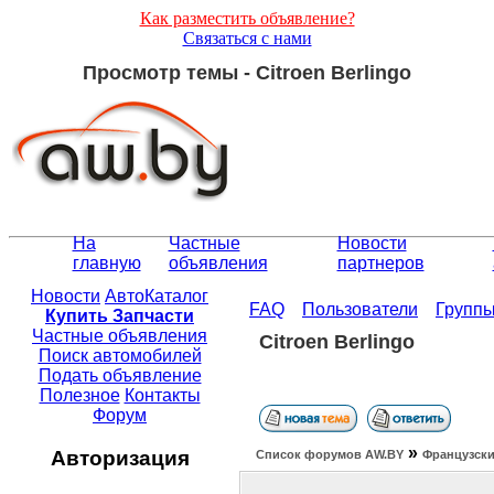
Как разместить объявление?
Связаться с нами
Просмотр темы - Citroen Berlingo
На
Частные
Новости
главную
объявления
партнеров
Новости
АвтоКаталог
FAQ
Пользователи
Групп
Купить Запчасти
Частные объявления
Citroen Berlingo
Поиск автомобилей
Подать объявление
Полезное
Контакты
Форум
»
Авторизация
Список форумов АW.BY
Французски