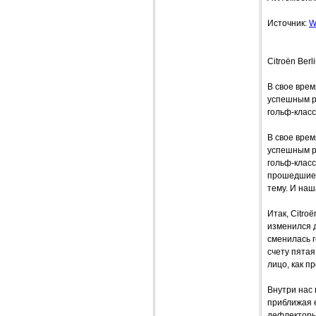
Источник:
W
Citroёn Berl
В свое врем
успешным ре
гольф-клас
В свое врем
успешным ре
гольф-клас
прошедшие с
тему. И наш
Итак, Citro
изменился 
сменилась г
счету пятая
лицо, как п
Внутри нас
приближая 
дефлекторы