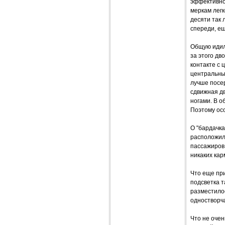
эффективно.
меркам легк
десяти так
спереди, ещ
Общую идилл
за этого дв
контакте с 
центральные
лучше посер
сдвижная дв
ногами. В о
Поэтому ос
О "бардачках
расположили
пассажиров,
никаких кар
Что еще пр
подсветка т
разместилос
одностворча
Что не оче