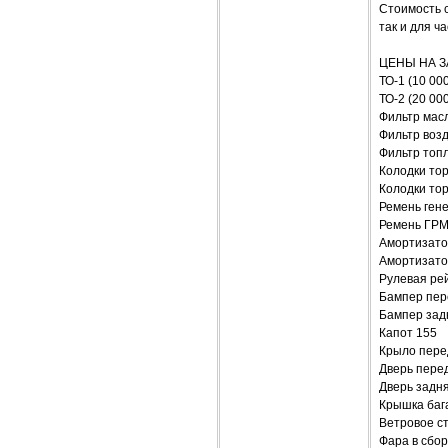
Стоимость с
так и для ч
ЦЕНЫ НА З
ТО-1 (10 000
ТО-2 (20 000
Фильтр мас
Фильтр воз
Фильтр топ
Колодки то
Колодки то
Ремень ген
Ремень ГРМ
Амортизато
Амортизато
Рулевая рей
Бампер пер
Бампер зад
Капот 155
Крыло пере
Дверь пере
Дверь задня
Крышка баг
Ветровое с
Фара в сбор