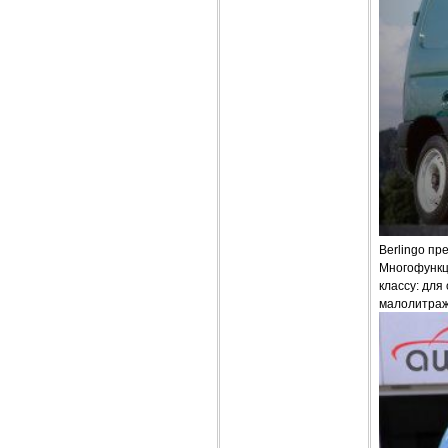
Вerlingo пр
Многофункц
классу: для
малолитраж