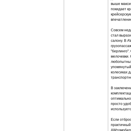
выше макси
покидает кр
крейсерскую
впечатлени
Совсем неда
стал выраз
салону. В A
грузопассаж
"берлинго".
мелочевки. 
любопытных
упомянутый
колесиках д
транспортно
В заключени
комплектаци
оптимальное
просто удоб
используетс
Если отброс
практичный 
AWтомобил