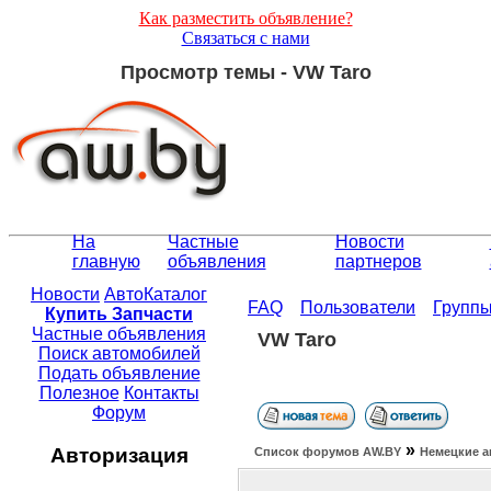
Как разместить объявление?
Связаться с нами
Просмотр темы - VW Taro
На
Частные
Новости
главную
объявления
партнеров
Новости
АвтоКаталог
FAQ
Пользователи
Групп
Купить Запчасти
Частные объявления
VW Taro
Поиск автомобилей
Подать объявление
Полезное
Контакты
Форум
»
Авторизация
Список форумов АW.BY
Немецкие а