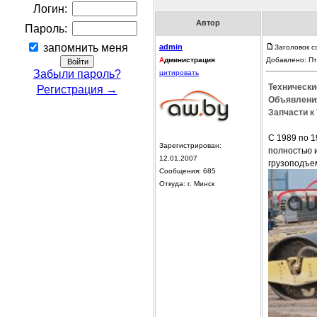
Логин:
Автор
Пароль:
запомнить меня
admin
Заголовок с
А
дминистрация
Добавлено: Пт
Забыли пароль?
цитировать
Технически
Регистрация →
Объявления
Запчасти к 
С 1989 по 1
Зарегистрирован:
полностью и
12.01.2007
грузоподъем
Сообщения: 685
Откуда: г. Минск