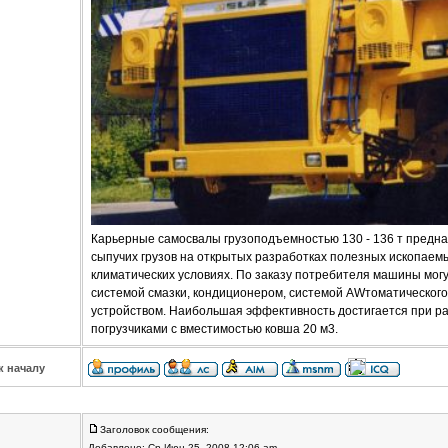
Карьерные самосвалы грузоподъемностью 130 - 136 т предна
сыпучих грузов на открытых разработках полезных ископаемы
климатических условиях. По заказу потребителя машины мог
системой смазки, кондиционером, системой AWтоматическо
устройством. Наибольшая эффективность достигается при раб
погрузчиками с вместимостью ковша 20 м3.
к началу
Заголовок сообщения:
Добавлено: Ср Июн 25, 2008 12:06 am