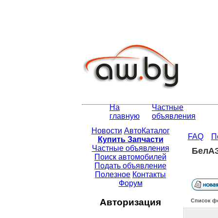
На
Частные
главную
объявления
Новости
АвтоКаталог
FAQ
П
Купить Запчасти
Частные объявления
БелАЗ
Поиск автомобилей
Подать объявление
Полезное
Контакты
Форум
Авторизация
Список ф