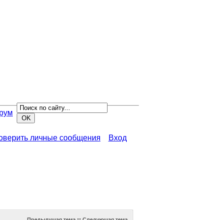
рум
роверить личные сообщения
Вход
Предыдущая тема
::
Следующая тема