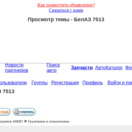
Как разместить объявление?
Связаться с нами
Просмотр темы - БелАЗ 7513
Новости
Поиск
Запчасти
АвтоКаталог
Фо
партнеров
авто
ользователи
Группы
Регистрация
Профиль
Войти и п
 7513
»
орумов АW.BY
Грузовики и спецтехника