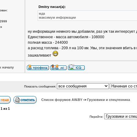
Dmitry писал(а):
ован:
мда
максимум информации
2999
ск
ну информации немного мы добавили, раз уж так интеерсует
Единственное - масса автомобиля - 108000
полная масса - 244000
а расход топлива - 209 л на 100 км. Увы, эти значения вбить 
зашкаливают
к началу
Показать сообщения:
Список форумов АW.BY
->
Грузовики и спецтехника
а
1
из
1
Перейти: