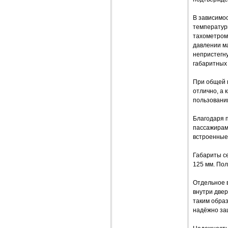
В зависимос
температур
тахометром
давлении ма
непристегну
габаритных 
При общей 
отлично, а 
пользовании
Благодаря п
пассажирам 
встроенные 
Габариты се
125 мм. По
Отдельное 
внутри двер
таким образ
надёжно за