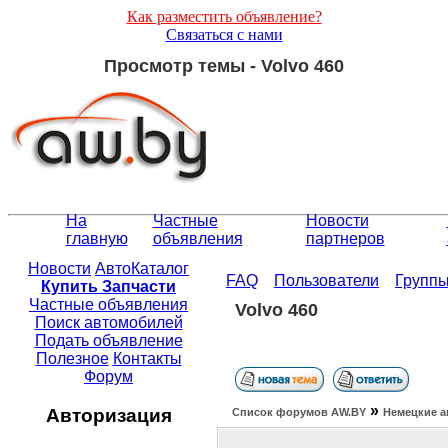
Как разместить объявление?
Связаться с нами
Просмотр темы - Volvo 460
На
Частные
Новости
главную
объявления
партнеров
Новости
АвтоКаталог
FAQ
Пользователи
Групп
Купить Запчасти
Частные объявления
Volvo 460
Поиск автомобилей
Подать объявление
Полезное
Контакты
Форум
»
Авторизация
Список форумов АW.BY
Немецкие а