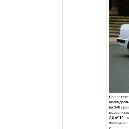
На протяжен
цилиндровым
на 340 серии
модернизаци
2,0 л/110 л
экономичен 
с.