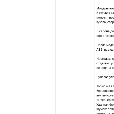
Модернизац
и хэтчбек 
получил но
кузова, сов
В салоне д
обогрева з
После моде
ABS, подушк
Несколько с
отдельно у
оснащена пе
Рулевое уп
Тормозная 
безопаснос
вентилируем
Интерьер вы
Удачная фо
шумоизоляци
подтвержде