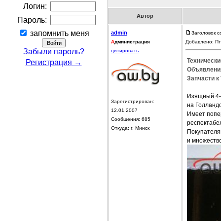
Логин:
Автор
Пароль:
запомнить меня
admin
Заголовок с
А
дминистрация
Добавлено: Пт
Забыли пароль?
цитировать
Технически
Регистрация →
Объявления
Запчасти к 
Изящный 4-д
Зарегистрирован:
на Голландс
12.01.2007
Имеет попе
Сообщения: 685
респектабе
Откуда: г. Минск
Покупателя
и множество